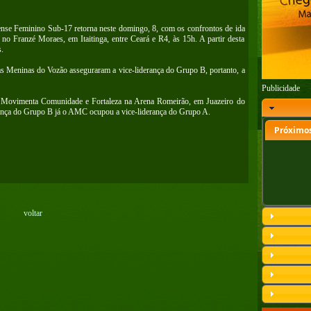
nse Feminino Sub-17 retorna neste domingo, 8, com os confrontos de ida
 no Franzé Moraes, em Itaitinga, entre Ceará e R4, às 15h. A partir desta
.
s Meninas do Vozão asseguraram a vice-liderança do Grupo B, portanto, a
Publicidade
re Movimenta Comunidade e Fortaleza na Arena Romeirão, em Juazeiro do
erança do Grupo B já o AMC ocupou a vice-liderança do Grupo A.
Próximos
voltar