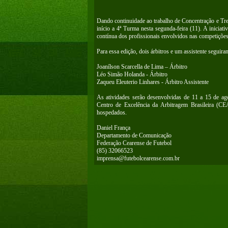
Dando continuidade ao trabalho de Concentração e Tre
início a 4ª Turma nesta segunda-feira (11). A iniciat
contínua dos profissionais envolvidos nas competições
Para essa edição, dois árbitros e um assistente seguira
Joanílson Scarcella de Lima – Árbitro
Léo Simão Holanda - Árbitro
Zaqueu Eleuterio Linhares - Árbitro Assistente
As atividades serão desenvolvidas de 11 a 15 de ago
Centro de Excelência da Arbitragem Brasileira (CE
hospedados.
Daniel França
Departamento de Comunicação
Federação Cearense de Futebol
(85) 32066523
imprensa@futebolcearense.com.br