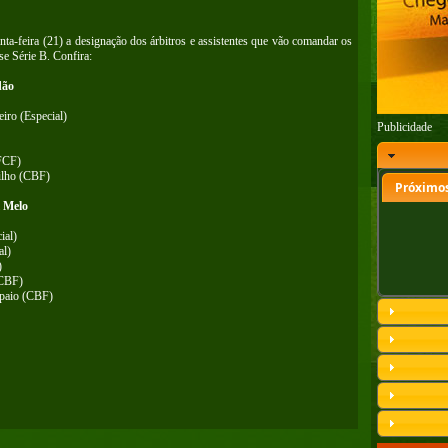
a-feira (21) a designação dos árbitros e assistentes que vão comandar os
e Série B. Confira:
dão
iro (Especial)
Publicidade
(FCF)
ilho (CBF)
Próximos
l Melo
ial)
al)
)
 CBF)
mpaio (CBF)