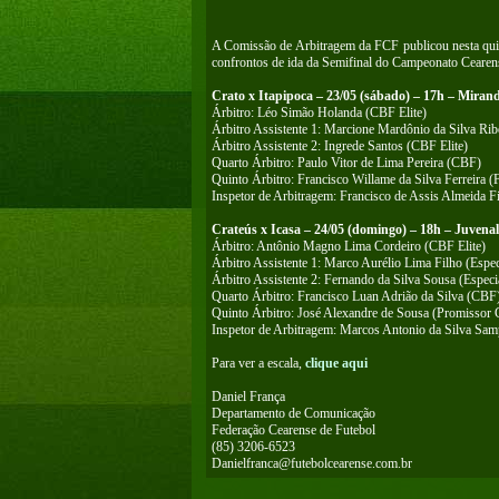
A Comissão de Arbitragem da FCF publicou nesta quint
confrontos de ida da Semifinal do Campeonato Cearens
Crato x Itapipoca – 23/05 (sábado) – 17h – Miran
Árbitro: Léo Simão Holanda (CBF Elite)
Árbitro Assistente 1: Marcione Mardônio da Silva Ribe
Árbitro Assistente 2: Ingrede Santos (CBF Elite)
Quarto Árbitro: Paulo Vitor de Lima Pereira (CBF)
Quinto Árbitro: Francisco Willame da Silva Ferreira 
Inspetor de Arbitragem: Francisco de Assis Almeida F
Crateús x Icasa – 24/05 (domingo) – 18h – Juvena
Árbitro: Antônio Magno Lima Cordeiro (CBF Elite)
Árbitro Assistente 1: Marco Aurélio Lima Filho (Espec
Árbitro Assistente 2: Fernando da Silva Sousa (Especi
Quarto Árbitro: Francisco Luan Adrião da Silva (CBF
Quinto Árbitro: José Alexandre de Sousa (Promissor
Inspetor de Arbitragem: Marcos Antonio da Silva Sa
Para ver a escala,
clique aqui
Daniel França
Departamento de Comunicação
Federação Cearense de Futebol
(85) 3206-6523
Danielfranca@futebolcearense.com.br