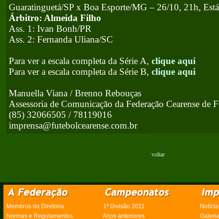
Guaratinguetá/SP x Boa Esporte/MG – 26/10, 21h, Está
Árbitro: Almeida Filho
Ass. 1: Ivan Bonh/PR
Ass. 2: Fernanda Uliana/SC
Para ver a escala completa da Série A,
clique aqui
Para ver a escala completa da Série B,
clique aqui
Manuella Viana / Brenno Rebouças
Assessoria de Comunicação da Federação Cearense de F
(85) 32066505 / 78119016
imprensa@futebolcearense.com.br
voltar
Membros da Diretoria
1ª Divisão 2011
Notícia
Normas e Regulamentos
Anos anteriores
Galeri