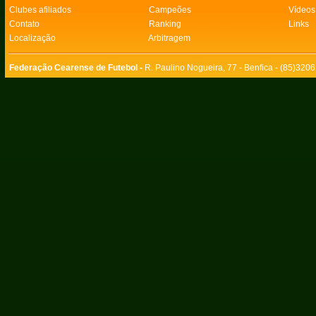
Clubes afiliados
Campeões
Vídeos
Contato
Ranking
Links
Localização
Arbitragem
Federação Cearense de Futebol -
R. Paulino Nogueira, 77 - Benfica - (85)320