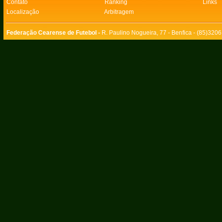
Contato
Ranking
Links
Localização
Arbitragem
Federação Cearense de Futebol -
R. Paulino Nogueira, 77 - Benfica - (85)320