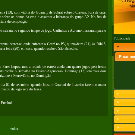
ira (13), com vitória do Guarany de Sobral sobre o Crateús, fora de casa.
0 sobre os donos da casa e assumiu a liderança do grupo A2. No fim de
rtura da competição.
 só saíram no segundo tempo de jogo. Carlinhos e Adriano marcaram para o
Publicidade
apital cearense, onde enfrenta o Ceará no PV, quinta-feira (21), às 20h15.
rta-feira (20), em casa, quando recebe o São Benedito.
Próximos
a Fares Lopes, mas a rodada de estreia ainda tem quatro jogos pela frente
uatu recebe o Barbalha no Estádio Agenorzão. Domingo (17) terá mais dois
rizonte x Ferroviário, no Domingão.
á dia 02 de setembro, quando Icasa e Guarani de Juazeiro fazem o maior
 mando de jogo será do Icasa.
 Futebol
voltar