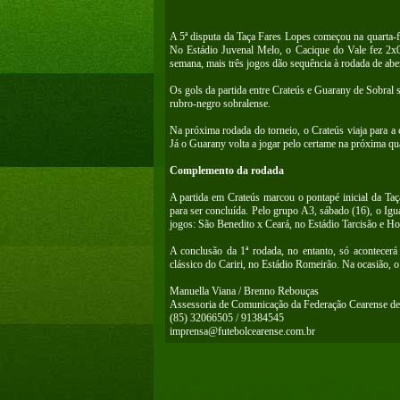
A 5ª disputa da Taça Fares Lopes começou na quarta-fe
No Estádio Juvenal Melo, o Cacique do Vale fez 2x
semana, mais três jogos dão sequência à rodada de abe
Os gols da partida entre Crateús e Guarany de Sobral
rubro-negro sobralense.
Na próxima rodada do torneio, o Crateús viaja para a c
Já o Guarany volta a jogar pelo certame na próxima qua
Complemento da rodada
A partida em Crateús marcou o pontapé inicial da Taç
para ser concluída. Pelo grupo A3, sábado (16), o Ig
jogos: São Benedito x Ceará, no Estádio Tarcisão e Ho
A conclusão da 1ª rodada, no entanto, só acontecer
clássico do Cariri, no Estádio Romeirão. Na ocasião, o
Manuella Viana / Brenno Rebouças
Assessoria de Comunicação da Federação Cearense de
(85) 32066505 / 91384545
imprensa@futebolcearense.com.br