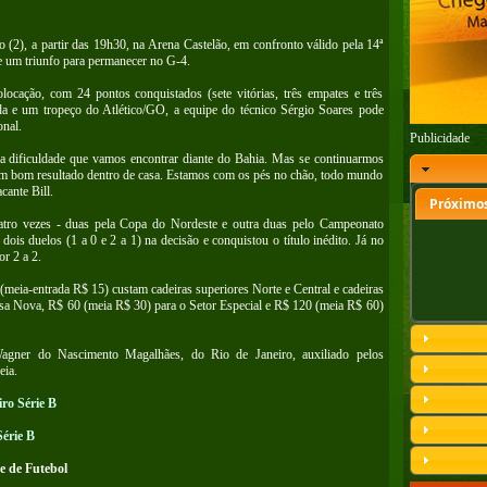
 (2), a partir das 19h30, na Arena Castelão, em confronto válido pela 14ª
e um triunfo para permanecer no G-4.
olocação, com 24 pontos conquistados (sete vitórias, três empates e três
ida e um tropeço do Atlético/GO, a equipe do técnico Sérgio Soares pode
onal.
Publicidade
 dificuldade que vamos encontrar diante do Bahia. Mas se continuarmos
m bom resultado dentro de casa. Estamos com os pés no chão, todo mundo
cante Bill.
Próximos
atro vezes - duas pela Copa do Nordeste e outra duas pelo Campeonato
ois duelos (1 a 0 e 2 a 1) na decisão e conquistou o título inédito. Já no
or 2 a 2.
(meia-entrada R$ 15) custam cadeiras superiores Norte e Central e cadeiras
ssa Nova, R$ 60 (meia R$ 30) para o Setor Especial e R$ 120 (meia R$ 60)
 Wagner do Nascimento Magalhães, do Rio de Janeiro, auxiliado pelos
eia.
ro Série B
Série B
e de Futebol