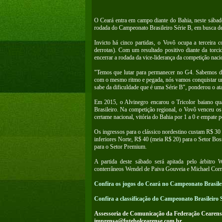
O Ceará entra em campo diante do Bahia, neste sábado
rodada do Campeonato Brasileiro Série B, em busca d
Invicto há cinco partidas, o Vovô ocupa a terceira c
derrotas). Com um resultado positivo diante da torc
encerrar a rodada da vice-liderança da competição naci
"Temos que lutar para permanecer no G4. Sabemos da
com o mesmo ritmo e pegada, nós vamos conquistar u
sabe da dificuldade que é uma Série B", ponderou o ata
Em 2015, o Alvinegro encarou o Tricolor baiano qu
Brasileiro. Na competição regional, o Vovô venceu os d
certame nacional, vitória do Bahia por 1 a 0 e empate p
Os ingressos para o clássico nordestino custam R$ 30 
inferiores Norte, R$ 40 (meia R$ 20) para o Setor Bo
para o Setor Premium.
A partida deste sábado será apitada pelo árbitro
conterrâneos Wendel de Paiva Gouveia e Michael Corr
Confira os jogos do Ceará no Campeonato Brasilei
Confira a classificação do Campeonato Brasileiro 
Assessoria de Comunicação da Federação Cearens
imprensa@futebolcearense.com.br