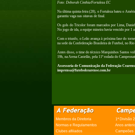
Foto: Deborah Cinthia/Fortaleza EC
Na última quinta-feira (28), o Fortaleza bateu o Améri
garantiu vaga nas oitavas de final.
Os gols do Tricolor foram marcados por Lima, Daniel
No jogo de ida, a equipe mineira havia vencido por 1 a
Com o triunfo, o Leão avança à próxima fase do tornei
na sede da Confederação Brasileira de Futebol, no Rio 
Antes disso, o time do técnico Marquinhos Santos volt
19h, na Arena Castelão, pela 11ª rodada do Campeonato
Assessoria de Comunicação da Federação Cearens
imprensa@futebolcearense.com.br
Membros da Diretoria
1ª Divisão 
Normas e Regulamentos
Anos anteri
Clubes afiliados
Campeões