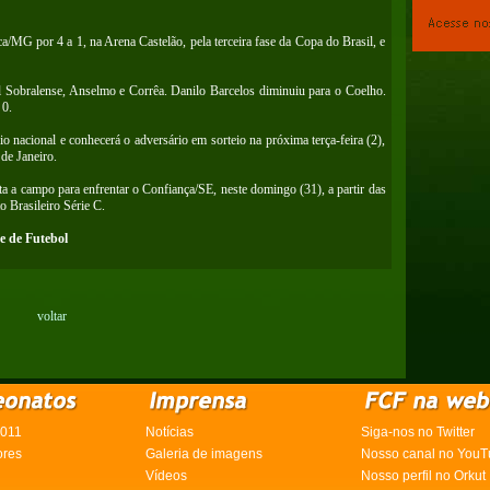
ca/MG por 4 a 1, na Arena Castelão, pela terceira fase da Copa do Brasil, e
 Sobralense, Anselmo e Corrêa. Danilo Barcelos diminuiu para o Coelho.
 0.
o nacional e conhecerá o adversário em sorteio na próxima terça-feira (2),
de Janeiro.
a a campo para enfrentar o Confiança/SE, neste domingo (31), a partir das
 Brasileiro Série C.
e de Futebol
voltar
2011
Notícias
Siga-nos no Twitter
ores
Galeria de imagens
Nosso canal no YouT
Vídeos
Nosso perfil no Orkut