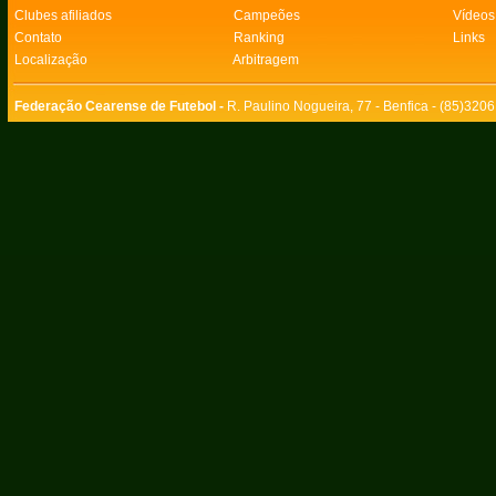
Clubes afiliados
Campeões
Vídeos
Contato
Ranking
Links
Localização
Arbitragem
Federação Cearense de Futebol -
R. Paulino Nogueira, 77 - Benfica - (85)320