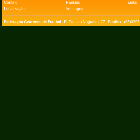
Contato
Ranking
Links
Localização
Arbitragem
Federação Cearense de Futebol -
R. Paulino Nogueira, 77 - Benfica - (85)320