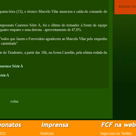
 quarta-feira (15), o técnico Marcelo Vilar anunciou a saída do comando do
mpeonato Cearense Série A, foi o último do treinador à frente da equipe
s, quatro empates e uma derrota - aproveitamento de 47,6%.
 "todos que fazem o Ferroviário agradecem ao Marcelo Vilar pelo empenho
a caminhada".
e do Tiradentes, a partir das 16h, na Arena Castelão, pela sétima rodada da
earense Série A
érie A
voltar
2011
Notícias
Siga-nos no Twitter