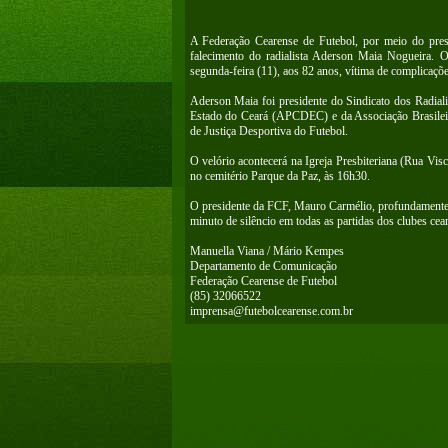
A Federação Cearense de Futebol, por meio do pre
falecimento do radialista Aderson Maia Nogueira. O
segunda-feira (11), aos 82 anos, vítima de complicaçõe
Aderson Maia foi presidente do Sindicato dos Radiali
Estado do Ceará (APCDEC) e da Associação Brasilei
de Justiça Desportiva do Futebol.
O velório acontecerá na Igreja Presbiteriana (Rua Vis
no cemitério Parque da Paz, às 16h30.
O presidente da FCF, Mauro Carmélio, profundamente c
minuto de silêncio em todas as partidas dos clubes cea
Manuella Viana / Mário Kempes
Departamento de Comunicação
Federação Cearense de Futebol
(85) 32066522
imprensa@futebolcearense.com.br