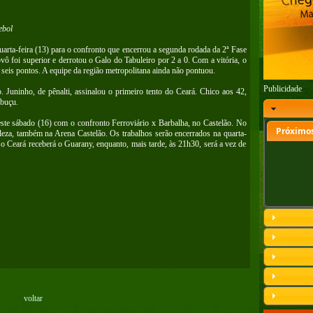
ebol
arta-feira (13) para o confronto que encerrou a segunda rodada da 2ª Fase
ô foi superior e derrotou o Galo do Tabuleiro por 2 a 0. Com a vitória, o
 seis pontos. A equipe da região metropolitana ainda não pontuou.
Publicidade
Juninho, de pênalti, assinalou o primeiro tento do Ceará. Chico aos 42,
abuçu.
ste sábado (16) com o confronto Ferroviário x Barbalha, no Castelão. No
Próximos
leza, também na Arena Castelão. Os trabalhos serão encerrados na quarta-
 o Ceará receberá o Guarany, enquanto, mais tarde, às 21h30, será a vez de
voltar