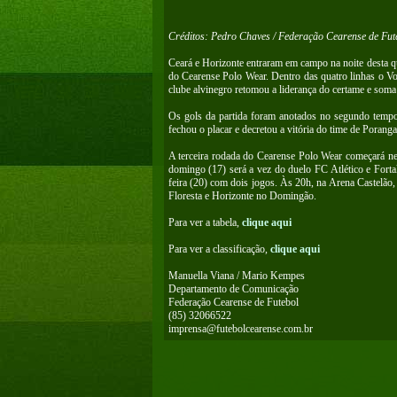
Créditos: Pedro Chaves / Federação Cearense de Fut
Ceará e Horizonte entraram em campo na noite desta qu
do Cearense Polo Wear. Dentro das quatro linhas o Vov
clube alvinegro retomou a liderança do certame e soma
Os gols da partida foram anotados no segundo tempo. 
fechou o placar e decretou a vitória do time de Porang
A terceira rodada do Cearense Polo Wear começará ne
domingo (17) será a vez do duelo FC Atlético e Forta
feira (20) com dois jogos. Às 20h, na Arena Castelão,
Floresta e Horizonte no Domingão.
Para ver a tabela,
clique aqui
Para ver a classificação,
clique aqui
Manuella Viana / Mario Kempes
Departamento de Comunicação
Federação Cearense de Futebol
(85) 32066522
imprensa@futebolcearense.com.br