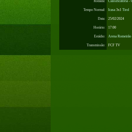
Rodada:
Classificatória -
Tempo Normal:
Icasa
3x1
Tirol
Data:
25/02/2024
Horário:
17:00
Estádio:
Arena Romeirão
Transmissão:
FCF TV