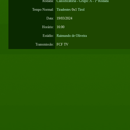
Rodada:
Classificatória - Grupo: A - 1ª Rodada
Tempo Normal:
Tiradentes
0x1
Tirol
Data:
19/03/2024
Horário:
16:00
Estádio:
Raimundo de Oliveira
Transmissão:
FCF TV