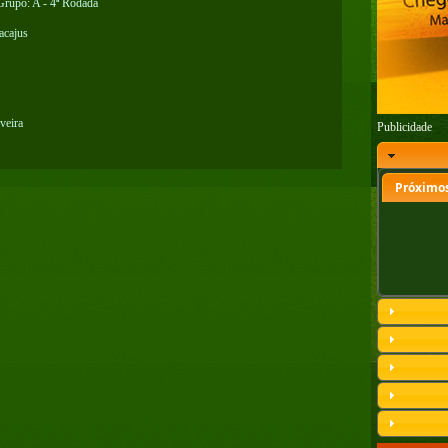
 Grupo: A - 4ª Rodada
acajus
veira
Publicidade
Próximos