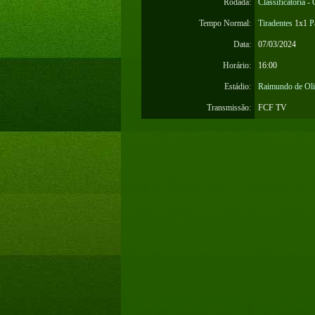
Rodada:
Classificatória -
Tempo Normal:
Tiradentes
1x1
P
Data:
07/03/2024
Horário:
16:00
Estádio:
Raimundo de Oli
Transmissão:
FCF TV