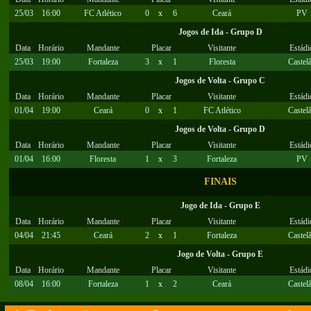
25/03
16:00
FC Atlético
0
x
6
Ceará
PV
Jogos de Ida - Grupo D
Data
Horário
Mandante
Placar
Visitante
Estádi
25/03
19:00
Fortaleza
3
x
1
Floresta
Castel
Jogos de Volta - Grupo C
Data
Horário
Mandante
Placar
Visitante
Estádi
01/04
19:00
Ceará
0
x
1
FC Atlético
Castel
Jogos de Volta - Grupo D
Data
Horário
Mandante
Placar
Visitante
Estádi
01/04
16:00
Floresta
1
x
3
Fortaleza
PV
FINAIS
Jogo de Ida - Grupo E
Data
Horário
Mandante
Placar
Visitante
Estádi
04/04
21:45
Ceará
2
x
1
Fortaleza
Castel
Jogo de Volta - Grupo E
Data
Horário
Mandante
Placar
Visitante
Estádi
08/04
16:00
Fortaleza
1
x
2
Ceará
Castel