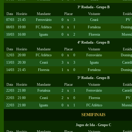
3ª Rodada - Grupo B
Data
Horário
Mandante
Placar
Visitante
Estádi
07/03
21:45
Ferroviário
0
x
3
Ceará
PV
08/03
19:00
FC Atlético
0
x
1
Fortaleza
Doming
10/03
16:00
Iguatu
0
x
2
Floresta
Moren
4ª Rodada - Grupo B
Data
Horário
Mandante
Placar
Visitante
Estádi
12/03
20:00
FC Atlético
0
x
0
Ferroviário
Doming
13/03
20:30
Ceará
3
x
3
Iguatu
Castel
14/03
21:45
Floresta
1
x
0
Fortaleza
Doming
5ª Rodada - Grupo B
Data
Horário
Mandante
Placar
Visitante
Estádi
22/03
21:00
Fortaleza
2
x
1
Ferroviário
Castel
22/03
21:00
Ceará
2
x
0
Floresta
PV
22/03
21:00
Iguatu
0
x
1
FC Atlético
Moren
SEMIFINAIS
Jogos de Ida - Grupo C
Data
Horário
Mandante
Placar
Visitante
Estádi