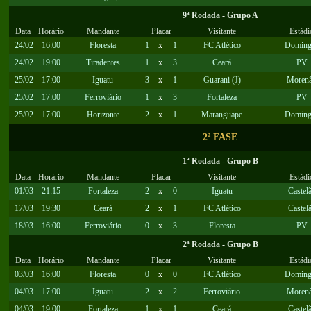
9ª Rodada - Grupo A
Data
Horário
Mandante
Placar
Visitante
Estádi
24/02
16:00
Floresta
1
x
1
FC Atlético
Doming
24/02
19:00
Tiradentes
1
x
3
Ceará
PV
25/02
17:00
Iguatu
3
x
1
Guarani (J)
Moren
25/02
17:00
Ferroviário
1
x
3
Fortaleza
PV
25/02
17:00
Horizonte
2
x
1
Maranguape
Doming
2ª FASE
1ª Rodada - Grupo B
Data
Horário
Mandante
Placar
Visitante
Estádi
01/03
21:15
Fortaleza
2
x
0
Iguatu
Castel
17/03
19:30
Ceará
2
x
1
FC Atlético
Castel
18/03
16:00
Ferroviário
0
x
3
Floresta
PV
2ª Rodada - Grupo B
Data
Horário
Mandante
Placar
Visitante
Estádi
03/03
16:00
Floresta
0
x
0
FC Atlético
Doming
04/03
17:00
Iguatu
2
x
2
Ferroviário
Moren
04/03
19:00
Fortaleza
1
x
1
Ceará
Castel