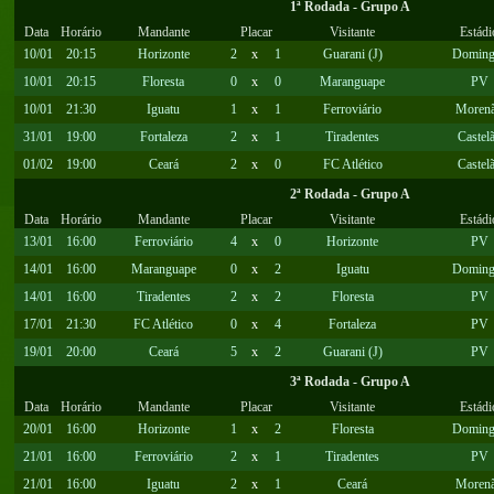
1ª Rodada - Grupo A
Data
Horário
Mandante
Placar
Visitante
Estádi
10/01
20:15
Horizonte
2
x
1
Guarani (J)
Doming
10/01
20:15
Floresta
0
x
0
Maranguape
PV
10/01
21:30
Iguatu
1
x
1
Ferroviário
Moren
31/01
19:00
Fortaleza
2
x
1
Tiradentes
Castel
01/02
19:00
Ceará
2
x
0
FC Atlético
Castel
2ª Rodada - Grupo A
Data
Horário
Mandante
Placar
Visitante
Estádi
13/01
16:00
Ferroviário
4
x
0
Horizonte
PV
14/01
16:00
Maranguape
0
x
2
Iguatu
Doming
14/01
16:00
Tiradentes
2
x
2
Floresta
PV
17/01
21:30
FC Atlético
0
x
4
Fortaleza
PV
19/01
20:00
Ceará
5
x
2
Guarani (J)
PV
3ª Rodada - Grupo A
Data
Horário
Mandante
Placar
Visitante
Estádi
20/01
16:00
Horizonte
1
x
2
Floresta
Doming
21/01
16:00
Ferroviário
2
x
1
Tiradentes
PV
21/01
16:00
Iguatu
2
x
1
Ceará
Moren