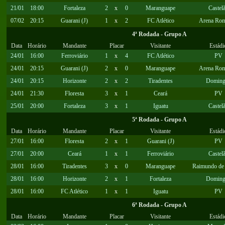
21/01
18:00
Fortaleza
2
x
0
Maranguape
Castel
07/02
20:15
Guarani (J)
1
x
2
FC Atlético
Arena Rom
4ª Rodada - Grupo A
Data
Horário
Mandante
Placar
Visitante
Estádi
24/01
16:00
Ferroviário
1
x
4
FC Atlético
PV
24/01
20:15
Guarani (J)
2
x
0
Maranguape
Arena Rom
24/01
20:15
Horizonte
2
x
2
Tiradentes
Doming
24/01
21:30
Floresta
3
x
1
Ceará
PV
25/01
20:00
Fortaleza
3
x
1
Iguatu
Castel
5ª Rodada - Grupo A
Data
Horário
Mandante
Placar
Visitante
Estádi
27/01
16:00
Floresta
2
x
1
Guarani (J)
PV
27/01
20:00
Ceará
1
x
1
Ferroviário
Castel
28/01
16:00
Tiradentes
3
x
0
Maranguape
Raimundo de 
28/01
16:00
Horizonte
2
x
1
Fortaleza
Doming
28/01
16:00
FC Atlético
1
x
1
Iguatu
PV
6ª Rodada - Grupo A
Data
Horário
Mandante
Placar
Visitante
Estádi