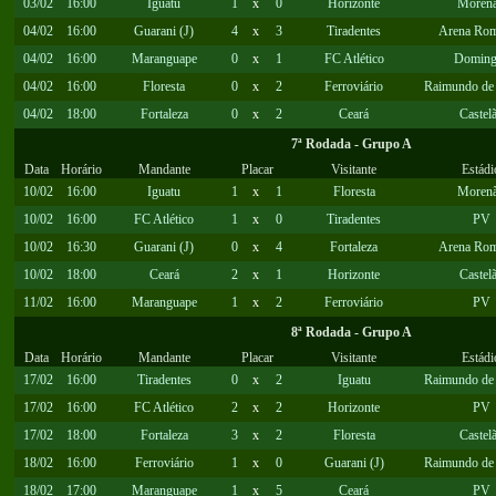
03/02
16:00
Iguatu
1
x
0
Horizonte
Moren
04/02
16:00
Guarani (J)
4
x
3
Tiradentes
Arena Rom
04/02
16:00
Maranguape
0
x
1
FC Atlético
Doming
04/02
16:00
Floresta
0
x
2
Ferroviário
Raimundo de 
04/02
18:00
Fortaleza
0
x
2
Ceará
Castel
7ª Rodada - Grupo A
Data
Horário
Mandante
Placar
Visitante
Estádi
10/02
16:00
Iguatu
1
x
1
Floresta
Moren
10/02
16:00
FC Atlético
1
x
0
Tiradentes
PV
10/02
16:30
Guarani (J)
0
x
4
Fortaleza
Arena Rom
10/02
18:00
Ceará
2
x
1
Horizonte
Castel
11/02
16:00
Maranguape
1
x
2
Ferroviário
PV
8ª Rodada - Grupo A
Data
Horário
Mandante
Placar
Visitante
Estádi
17/02
16:00
Tiradentes
0
x
2
Iguatu
Raimundo de 
17/02
16:00
FC Atlético
2
x
2
Horizonte
PV
17/02
18:00
Fortaleza
3
x
2
Floresta
Castel
18/02
16:00
Ferroviário
1
x
0
Guarani (J)
Raimundo de 
18/02
17:00
Maranguape
1
x
5
Ceará
PV