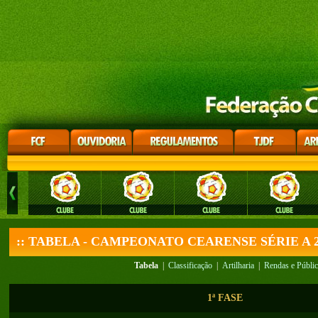
:: TABELA - CAMPEONATO CEARENSE SÉRIE A 2
Tabela
|
Classificação
|
Artilharia
|
Rendas e Públi
1ª FASE