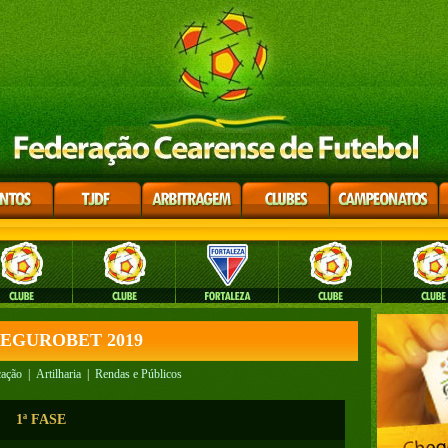
 SEGUROBET 2019
cação
|
Artilharia
|
Rendas e Públicos
1ª FASE