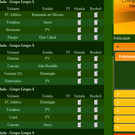
dada - Grupo Grupo A
Visitante
Estádio
TV
Súmula
Borderô
FC Atlético
Raimundo de Oliveira
Fortaleza
Junco
Horizonte
PV
Pacajus
Elzir Cabral
Publicidade
dada - Grupo Grupo A
Visitante
Estádio
TV
Súmula
Borderô
Próximos
Floresta
PV
Caucaia
João Ronaldo
Guarany (S)
Domingão
Ferroviário
PV
dada - Grupo Grupo A
Visitante
Estádio
TV
Súmula
Borderô
FC Atlético
Domingão
Fortaleza
PV
Ceará
PV
Caucaia
Junco
dada - Grupo Grupo A