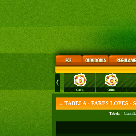
:: TABELA - FARES LOPES -
Tabela
|
Classifi