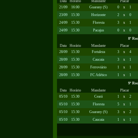
Data
Horário
Mandante
Placar
21/09
16:00
Guarany (S)
0
x
1
23/09
15:30
Horizonte
2
x
0
24/09
15:30
Floresta
3
x
1
24/09
15:30
Pacajus
0
x
0
8ª Ro
Data
Horário
Mandante
Placar
28/09
15:30
Fortaleza
3
x
4
28/09
15:30
Caucaia
3
x
1
28/09
15:30
Ferroviário
1
x
1
28/09
15:30
FC Atlético
1
x
1
9ª Ro
Data
Horário
Mandante
Placar
05/10
15:30
Ceará
1
x
2
05/10
15:30
Floresta
5
x
1
05/10
15:30
Guarany (S)
3
x
2
05/10
15:30
Caucaia
1
x
1