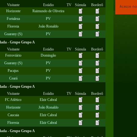
Visitante
Estádio
TV
Súmula
Borderô
Horizonte
Raimundo de Oliveira
Fortaleza
PV
Floresta
João Ronaldo
Guarany (S)
PV
dada - Grupo Grupo A
Visitante
Estádio
TV
Súmula
Borderô
Ferroviário
Domingão
Guarany (S)
PV
Pacajus
PV
Ceará
PV
dada - Grupo Grupo A
Visitante
Estádio
TV
Súmula
Borderô
FC Atlético
Elzir Cabral
Horizonte
João Ronaldo
Caucaia
Elzir Cabral
Floresta
Elzir Cabral
dada - Grupo Grupo A