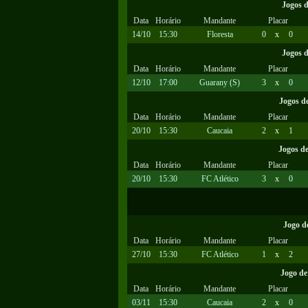
Jogos 
Data
Horário
Mandante
Placar
14/10
15:30
Floresta
0
x
0
Jogos 
Data
Horário
Mandante
Placar
12/10
17:00
Guarany (S)
3
x
0
Jogos d
Data
Horário
Mandante
Placar
20/10
15:30
Caucaia
2
x
1
Jogos d
Data
Horário
Mandante
Placar
20/10
15:30
FC Atlético
3
x
0
Jogo d
Data
Horário
Mandante
Placar
27/10
15:30
FC Atlético
1
x
2
Jogo de
Data
Horário
Mandante
Placar
03/11
15:30
Caucaia
2
x
0