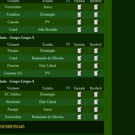
Visitante
Estádio
TV
Súmula
Borderô
Ferroviário
Junco
Fortaleza
Domingão
Caucaia
PV
Ceará
João Ronaldo
dada - Grupo Grupo A
Visitante
Estádio
TV
Súmula
Borderô
Pacajus
Domingão
Ceará
Raimundo de Oliveira
Floresta
Elzir Cabral
Guarany (S)
PV
dada - Grupo Grupo A
Visitante
Estádio
TV
Súmula
Borderô
FC Atlético
Domingão
Horizonte
Elzir Cabral
Pacajus
Junco
Ferroviário
Raimundo de Oliveira
SEMIFINAIS