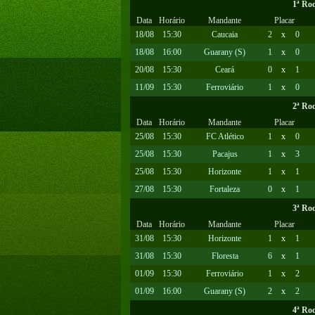
1ª Ro
Data
Horário
Mandante
Placar
18/08
15:30
Caucaia
2
x
0
18/08
16:00
Guarany (S)
1
x
0
20/08
15:30
Ceará
0
x
1
11/09
15:30
Ferroviário
1
x
0
2ª Ro
Data
Horário
Mandante
Placar
25/08
15:30
FC Atlético
1
x
0
25/08
15:30
Pacajus
1
x
3
25/08
15:30
Horizonte
1
x
1
27/08
15:30
Fortaleza
0
x
1
3ª Ro
Data
Horário
Mandante
Placar
31/08
15:30
Horizonte
1
x
1
31/08
15:30
Floresta
6
x
1
01/09
15:30
Ferroviário
1
x
2
01/09
16:00
Guarany (S)
2
x
2
4ª Ro