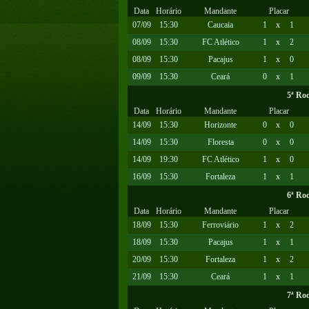
Data
Horário
Mandante
Placar
07/09
15:30
Caucaia
1
x
1
08/09
15:30
FC Atlético
1
x
2
08/09
15:30
Pacajus
1
x
0
09/09
15:30
Ceará
0
x
1
5ª Ro
Data
Horário
Mandante
Placar
14/09
15:30
Horizonte
0
x
0
14/09
15:30
Floresta
0
x
0
14/09
19:30
FC Atlético
1
x
0
16/09
15:30
Fortaleza
1
x
1
6ª Ro
Data
Horário
Mandante
Placar
18/09
15:30
Ferroviário
1
x
2
18/09
15:30
Pacajus
1
x
1
20/09
15:30
Fortaleza
1
x
2
21/09
15:30
Ceará
1
x
1
7ª Ro