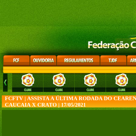
FCFTV | ASSISTA A ÚLTIMA RODADA DO CEAREN
CAUCAIA X CRATO | 17/05/2021