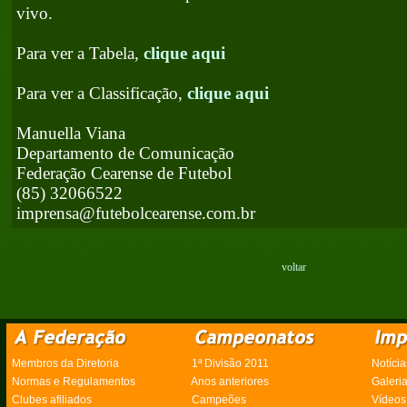
vivo.
Para ver a Tabela,
clique aqui
Para ver a Classificação,
clique aqui
Manuella Viana
Departamento de Comunicação
Federação Cearense de Futebol
(85) 32066522
imprensa@futebolcearense.com.br
voltar
Membros da Diretoria
1ª Divisão 2011
Notícia
Normas e Regulamentos
Anos anteriores
Galeri
Clubes afiliados
Campeões
Vídeos