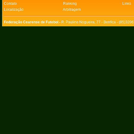
Contato
Ranking
Links
Localização
Arbitragem
Federação Cearense de Futebol -
R. Paulino Nogueira, 77 - Benfica - (85)320