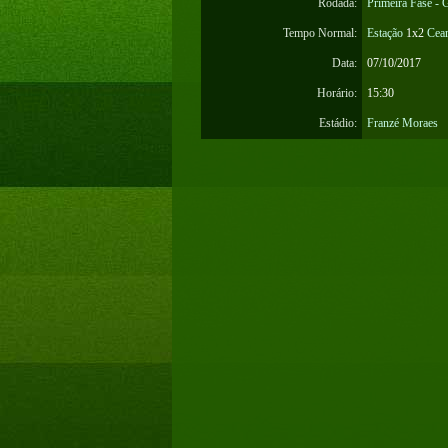
Rodada:
Primeira Fase - 
Tempo Normal:
Estação
1x2
Cea
Data:
07/10/2017
Horário:
15:30
Estádio:
Franzé Moraes