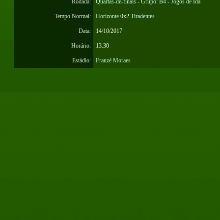
Rodada:
Quartas-de-finais - Grupo: B4 - Jogos de Ida
Tempo Normal:
Horizonte
0x2
Tiradentes
Data:
14/10/2017
Horário:
13:30
Estádio:
Franzé Moraes