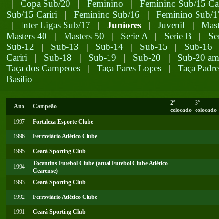
|
Copa Sub/20
|
Feminino
|
Feminino Sub/15 Cap
Sub/15 Cariri
|
Feminino Sub/16
|
Feminino Sub/1
|
Inter Ligas Sub/17
|
Juniores
|
Juvenil
|
Mast
Masters 40
|
Masters 50
|
Serie A
|
Serie B
|
Se
Sub-12
|
Sub-13
|
Sub-14
|
Sub-15
|
Sub-16
Cariri
|
Sub-18
|
Sub-19
|
Sub-20
|
Sub-20 am
Taça dos Campeões
|
Taça Fares Lopes
|
Taça Padre
Basílio
2º
3º
Ano
Campeão
colocado
colocado
1997
Fortaleza Esporte Clube
1996
Ferroviário Atlético Clube
1995
Ceará Sporting Club
Tocantins Futebol Clube (atual Futebol Clube Atlético
1994
Cearense)
1993
Ceará Sporting Club
1992
Ferroviário Atlético Clube
1991
Ceará Sporting Club