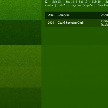
12
|
Sub-13
|
Sub-14
|
Sub-15
|
Sub-16
|
S
amador
|
Sub-23
|
Taça dos Campeões
|
Taça Fa
Ano
Campeão
2º co
Futeb
2024
Ceará Sporting Club
Igual