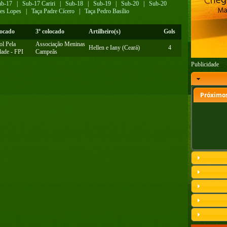
ub-17
|
Sub-17 Cariri
|
Sub-18
|
Sub-19
|
Sub-20
|
Sub-20
res Lopes
|
Taça Padre Cícero
|
Taça Pedro Basílio
locado
3º colocado
Artilheiro(s)
Gols
ol Pela
Associação Meninas
Hellen e Iany (Ceará)
4
dade - FPI
Campeãs
Publicidade
Próximos