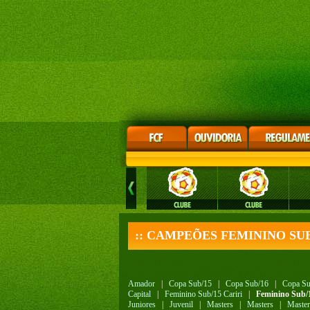
:: CAMPEÕES FEMININO SUB
Amador
|
Copa Sub/15
|
Copa Sub/16
|
Copa Su
Capital
|
Feminino Sub/15 Cariri
|
Feminino Sub/
Juniores
|
Juvenil
|
Masters
|
Masters
|
Master