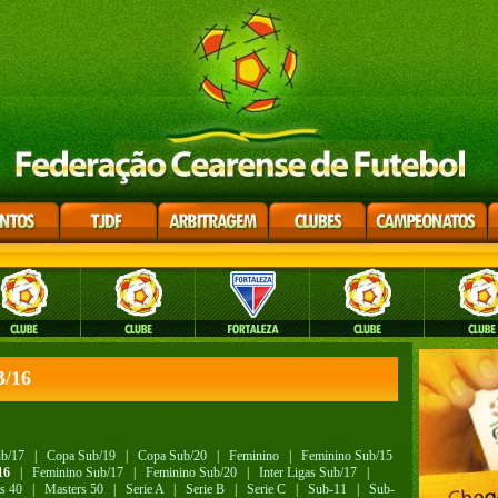
/16
b/17
|
Copa Sub/19
|
Copa Sub/20
|
Feminino
|
Feminino Sub/15
16
|
Feminino Sub/17
|
Feminino Sub/20
|
Inter Ligas Sub/17
|
s 40
|
Masters 50
|
Serie A
|
Serie B
|
Serie C
|
Sub-11
|
Sub-