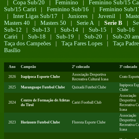
|
Copa Sub/20
|
Feminino
|
Feminino Sub/15 Cap
Sub/15 Cariri
|
Feminino Sub/16
|
Feminino Sub/1
|
Inter Ligas Sub/17
|
Juniores
|
Juvenil
|
Maste
Masters 40
|
Masters 50
|
Serie A
|
Serie B
|
Se
Sub-12
|
Sub-13
|
Sub-14
|
Sub-15
|
Sub-16
Cariri
|
Sub-18
|
Sub-19
|
Sub-20
|
Sub-20 am
Taça dos Campeões
|
Taça Fares Lopes
|
Taça Padre
Basílio
Ano
Campeão
2º colocado
3º colocado
Associação Desportiva
2026
Itapipoca Esporte Clube
Crato Esport
Recreativa Cultural Icasa
Itapipoca Esp
2025
Maranguape Futebol Clube
Quixadá Futebol Clube
Clube
Associação
Centro de Formação de Atletas
Desportiva
2024
Cariri Football Club
do Tirol
Recreativa Cu
Icasa
Associação
Desportiva
2023
Horizonte Futebol Clube
Floresta Esporte Clube
Recreativa Cu
Icasa