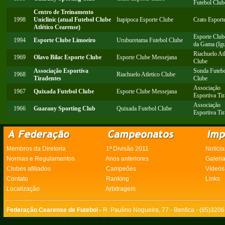
Futebol Club
Centro de Treinamento
1998
Uniclinic (atual Futebol Clube
Itapipoca Esporte Clube
Crato Esport
Atlético Cearense)
Esporte Club
1994
Esporte Clube Limoeiro
Uruburetama Futebol Clube
da Gama (Igu
Riachuelo Atl
1969
Olavo Bilac Esporte Clube
Esporte Clube Messejana
Clube
Associação Esportiva
Sonda Futeb
1968
Riachuelo Atletico Clube
Tiradentes
Clube
Associação
1967
Quixada Futebol Clube
Esporte Clube Messejana
Esportiva Ti
Associação
1966
Guarany Sporting Club
Quixada Futebol Clube
Esportiva Ti
Membros da Diretoria
1ª Divisão 2011
Notícia
Normas e Regulamentos
Anos anteriores
Galeri
Clubes afiliados
Campeões
Vídeos
Contato
Ranking
Links
Localização
Arbitragem
Federação Cearense de Futebol -
R. Paulino Nogueira, 77 - Benfica - (85)320