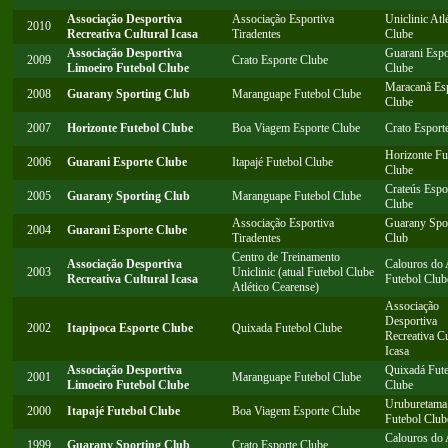
Associação Desportiva
Associação Esportiva
Uniclinic Atl
2010
Recreativa Cultural Icasa
Tiradentes
Clube
Associação Desportiva
Guarani Espo
2009
Crato Esporte Clube
Limoeiro Futebol Clube
Clube
Maracanã Es
2008
Guarany Sporting Club
Maranguape Futebol Clube
Clube
2007
Horizonte Futebol Clube
Boa Viagem Esporte Clube
Crato Esport
Horizonte Fu
2006
Guarani Esporte Clube
Itapajé Futebol Clube
Clube
Crateús Espo
2005
Guarany Sporting Club
Maranguape Futebol Clube
Clube
Associação Esportiva
Guarany Spo
2004
Guarani Esporte Clube
Tiradentes
Club
Centro de Treinamento
Associação Desportiva
Calouros do 
2003
Uniclinic (atual Futebol Clube
Recreativa Cultural Icasa
Futebol Club
Atlético Cearense)
Associação
Desportiva
2002
Itapipoca Esporte Clube
Quixada Futebol Clube
Recreativa Cu
Icasa
Associação Desportiva
Quixadá Fut
2001
Maranguape Futebol Clube
Limoeiro Futebol Clube
Clube
Uruburetama
2000
Itapajé Futebol Clube
Boa Viagem Esporte Clube
Futebol Club
Calouros do 
1999
Guarany Sporting Club
Crato Esporte Clube