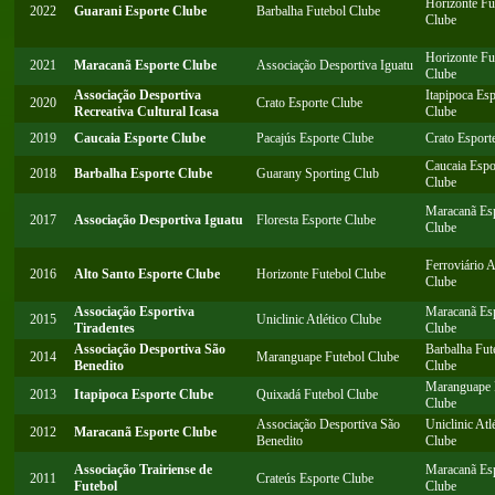
Horizonte Fu
2022
Guarani Esporte Clube
Barbalha Futebol Clube
Clube
Horizonte Fu
2021
Maracanã Esporte Clube
Associação Desportiva Iguatu
Clube
Associação Desportiva
Itapipoca Esp
2020
Crato Esporte Clube
Recreativa Cultural Icasa
Clube
2019
Caucaia Esporte Clube
Pacajús Esporte Clube
Crato Esport
Caucaia Espo
2018
Barbalha Esporte Clube
Guarany Sporting Club
Clube
Maracanã Es
2017
Associação Desportiva Iguatu
Floresta Esporte Clube
Clube
Ferroviário A
2016
Alto Santo Esporte Clube
Horizonte Futebol Clube
Clube
Associação Esportiva
Maracanã Es
2015
Uniclinic Atlético Clube
Tiradentes
Clube
Associação Desportiva São
Barbalha Fut
2014
Maranguape Futebol Clube
Benedito
Clube
Maranguape 
2013
Itapipoca Esporte Clube
Quixadá Futebol Clube
Clube
Associação Desportiva São
Uniclinic Atl
2012
Maracanã Esporte Clube
Benedito
Clube
Associação Trairiense de
Maracanã Es
2011
Crateús Esporte Clube
Futebol
Clube