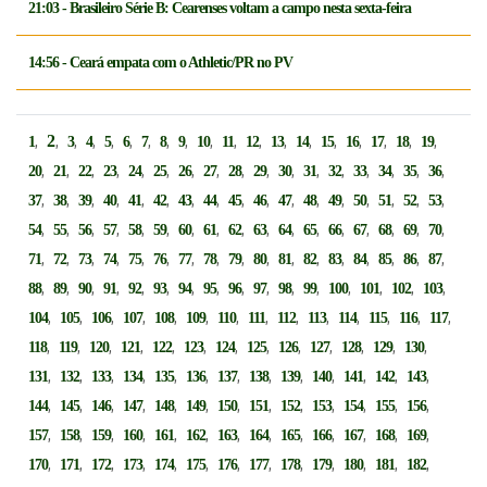
21:03 - Brasileiro Série B: Cearenses voltam a campo nesta sexta-feira
14:56 - Ceará empata com o Athletic/PR no PV
,
2
,
,
,
,
,
,
,
,
,
,
,
,
,
,
,
,
,
,
1
3
4
5
6
7
8
9
10
11
12
13
14
15
16
17
18
19
,
,
,
,
,
,
,
,
,
,
,
,
,
,
,
,
,
20
21
22
23
24
25
26
27
28
29
30
31
32
33
34
35
36
,
,
,
,
,
,
,
,
,
,
,
,
,
,
,
,
,
37
38
39
40
41
42
43
44
45
46
47
48
49
50
51
52
53
,
,
,
,
,
,
,
,
,
,
,
,
,
,
,
,
,
54
55
56
57
58
59
60
61
62
63
64
65
66
67
68
69
70
,
,
,
,
,
,
,
,
,
,
,
,
,
,
,
,
,
71
72
73
74
75
76
77
78
79
80
81
82
83
84
85
86
87
,
,
,
,
,
,
,
,
,
,
,
,
,
,
,
,
88
89
90
91
92
93
94
95
96
97
98
99
100
101
102
103
,
,
,
,
,
,
,
,
,
,
,
,
,
,
104
105
106
107
108
109
110
111
112
113
114
115
116
117
,
,
,
,
,
,
,
,
,
,
,
,
,
118
119
120
121
122
123
124
125
126
127
128
129
130
,
,
,
,
,
,
,
,
,
,
,
,
,
131
132
133
134
135
136
137
138
139
140
141
142
143
,
,
,
,
,
,
,
,
,
,
,
,
,
144
145
146
147
148
149
150
151
152
153
154
155
156
,
,
,
,
,
,
,
,
,
,
,
,
,
157
158
159
160
161
162
163
164
165
166
167
168
169
,
,
,
,
,
,
,
,
,
,
,
,
,
170
171
172
173
174
175
176
177
178
179
180
181
182