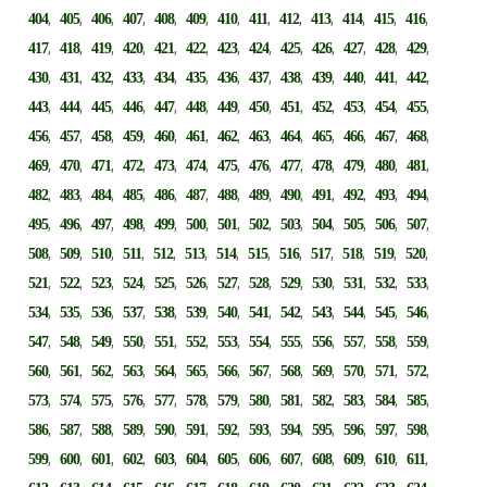
,
,
,
,
,
,
,
,
,
,
,
,
,
404
405
406
407
408
409
410
411
412
413
414
415
416
,
,
,
,
,
,
,
,
,
,
,
,
,
417
418
419
420
421
422
423
424
425
426
427
428
429
,
,
,
,
,
,
,
,
,
,
,
,
,
430
431
432
433
434
435
436
437
438
439
440
441
442
,
,
,
,
,
,
,
,
,
,
,
,
,
443
444
445
446
447
448
449
450
451
452
453
454
455
,
,
,
,
,
,
,
,
,
,
,
,
,
456
457
458
459
460
461
462
463
464
465
466
467
468
,
,
,
,
,
,
,
,
,
,
,
,
,
469
470
471
472
473
474
475
476
477
478
479
480
481
,
,
,
,
,
,
,
,
,
,
,
,
,
482
483
484
485
486
487
488
489
490
491
492
493
494
,
,
,
,
,
,
,
,
,
,
,
,
,
495
496
497
498
499
500
501
502
503
504
505
506
507
,
,
,
,
,
,
,
,
,
,
,
,
,
508
509
510
511
512
513
514
515
516
517
518
519
520
,
,
,
,
,
,
,
,
,
,
,
,
,
521
522
523
524
525
526
527
528
529
530
531
532
533
,
,
,
,
,
,
,
,
,
,
,
,
,
534
535
536
537
538
539
540
541
542
543
544
545
546
,
,
,
,
,
,
,
,
,
,
,
,
,
547
548
549
550
551
552
553
554
555
556
557
558
559
,
,
,
,
,
,
,
,
,
,
,
,
,
560
561
562
563
564
565
566
567
568
569
570
571
572
,
,
,
,
,
,
,
,
,
,
,
,
,
573
574
575
576
577
578
579
580
581
582
583
584
585
,
,
,
,
,
,
,
,
,
,
,
,
,
586
587
588
589
590
591
592
593
594
595
596
597
598
,
,
,
,
,
,
,
,
,
,
,
,
,
599
600
601
602
603
604
605
606
607
608
609
610
611