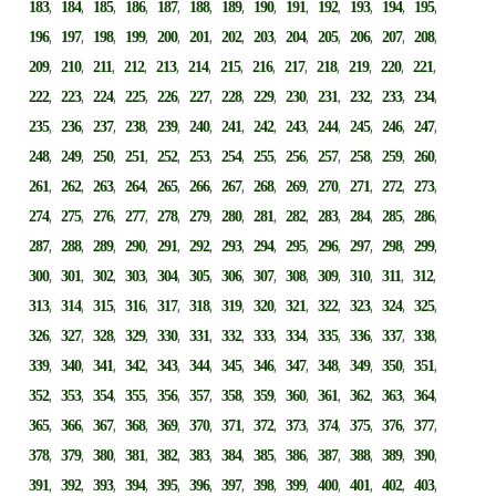
,
,
,
,
,
,
,
,
,
,
,
,
,
183
184
185
186
187
188
189
190
191
192
193
194
195
,
,
,
,
,
,
,
,
,
,
,
,
,
196
197
198
199
200
201
202
203
204
205
206
207
208
,
,
,
,
,
,
,
,
,
,
,
,
,
209
210
211
212
213
214
215
216
217
218
219
220
221
,
,
,
,
,
,
,
,
,
,
,
,
,
222
223
224
225
226
227
228
229
230
231
232
233
234
,
,
,
,
,
,
,
,
,
,
,
,
,
235
236
237
238
239
240
241
242
243
244
245
246
247
,
,
,
,
,
,
,
,
,
,
,
,
,
248
249
250
251
252
253
254
255
256
257
258
259
260
,
,
,
,
,
,
,
,
,
,
,
,
,
261
262
263
264
265
266
267
268
269
270
271
272
273
,
,
,
,
,
,
,
,
,
,
,
,
,
274
275
276
277
278
279
280
281
282
283
284
285
286
,
,
,
,
,
,
,
,
,
,
,
,
,
287
288
289
290
291
292
293
294
295
296
297
298
299
,
,
,
,
,
,
,
,
,
,
,
,
,
300
301
302
303
304
305
306
307
308
309
310
311
312
,
,
,
,
,
,
,
,
,
,
,
,
,
313
314
315
316
317
318
319
320
321
322
323
324
325
,
,
,
,
,
,
,
,
,
,
,
,
,
326
327
328
329
330
331
332
333
334
335
336
337
338
,
,
,
,
,
,
,
,
,
,
,
,
,
339
340
341
342
343
344
345
346
347
348
349
350
351
,
,
,
,
,
,
,
,
,
,
,
,
,
352
353
354
355
356
357
358
359
360
361
362
363
364
,
,
,
,
,
,
,
,
,
,
,
,
,
365
366
367
368
369
370
371
372
373
374
375
376
377
,
,
,
,
,
,
,
,
,
,
,
,
,
378
379
380
381
382
383
384
385
386
387
388
389
390
,
,
,
,
,
,
,
,
,
,
,
,
,
391
392
393
394
395
396
397
398
399
400
401
402
403