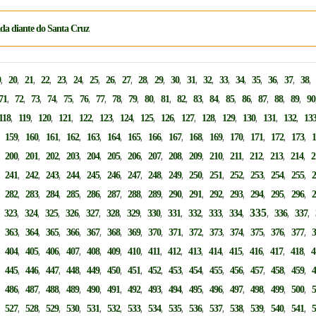
ada diante do Santa Cruz
,
,
,
,
,
,
,
,
,
,
,
,
,
,
,
,
,
,
,
9
20
21
22
23
24
25
26
27
28
29
30
31
32
33
34
35
36
37
38
,
,
,
,
,
,
,
,
,
,
,
,
,
,
,
,
,
,
,
71
72
73
74
75
76
77
78
79
80
81
82
83
84
85
86
87
88
89
90
,
,
,
,
,
,
,
,
,
,
,
,
,
,
,
118
119
120
121
122
123
124
125
126
127
128
129
130
131
132
13
,
,
,
,
,
,
,
,
,
,
,
,
,
,
,
,
159
160
161
162
163
164
165
166
167
168
169
170
171
172
173
,
,
,
,
,
,
,
,
,
,
,
,
,
,
,
,
200
201
202
203
204
205
206
207
208
209
210
211
212
213
214
2
,
,
,
,
,
,
,
,
,
,
,
,
,
,
,
,
241
242
243
244
245
246
247
248
249
250
251
252
253
254
255
,
,
,
,
,
,
,
,
,
,
,
,
,
,
,
,
282
283
284
285
286
287
288
289
290
291
292
293
294
295
296
,
,
,
,
,
,
,
,
,
,
,
,
,
335
,
,
,
323
324
325
326
327
328
329
330
331
332
333
334
336
337
,
,
,
,
,
,
,
,
,
,
,
,
,
,
,
,
363
364
365
366
367
368
369
370
371
372
373
374
375
376
377
,
,
,
,
,
,
,
,
,
,
,
,
,
,
,
,
404
405
406
407
408
409
410
411
412
413
414
415
416
417
418
4
,
,
,
,
,
,
,
,
,
,
,
,
,
,
,
,
445
446
447
448
449
450
451
452
453
454
455
456
457
458
459
,
,
,
,
,
,
,
,
,
,
,
,
,
,
,
,
486
487
488
489
490
491
492
493
494
495
496
497
498
499
500
,
,
,
,
,
,
,
,
,
,
,
,
,
,
,
,
527
528
529
530
531
532
533
534
535
536
537
538
539
540
541