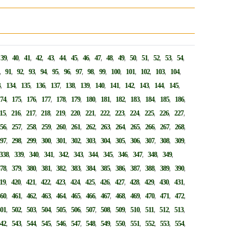
,
,
,
,
,
,
,
,
,
,
,
,
,
,
,
,
,
39
40
41
42
43
44
45
46
47
48
49
50
51
52
53
54
,
,
,
,
,
,
,
,
,
,
,
,
,
,
,
91
92
93
94
95
96
97
98
99
100
101
102
103
104
,
,
,
,
,
,
,
,
,
,
,
,
,
3
134
135
136
137
138
139
140
141
142
143
144
145
,
,
,
,
,
,
,
,
,
,
,
,
,
174
175
176
177
178
179
180
181
182
183
184
185
186
,
,
,
,
,
,
,
,
,
,
,
,
,
15
216
217
218
219
220
221
222
223
224
225
226
227
,
,
,
,
,
,
,
,
,
,
,
,
,
256
257
258
259
260
261
262
263
264
265
266
267
268
,
,
,
,
,
,
,
,
,
,
,
,
,
297
298
299
300
301
302
303
304
305
306
307
308
309
,
,
,
,
,
,
,
,
,
,
,
,
338
339
340
341
342
343
344
345
346
347
348
349
,
,
,
,
,
,
,
,
,
,
,
,
,
378
379
380
381
382
383
384
385
386
387
388
389
390
,
,
,
,
,
,
,
,
,
,
,
,
,
19
420
421
422
423
424
425
426
427
428
429
430
431
,
,
,
,
,
,
,
,
,
,
,
,
,
460
461
462
463
464
465
466
467
468
469
470
471
472
,
,
,
,
,
,
,
,
,
,
,
,
,
501
502
503
504
505
506
507
508
509
510
511
512
513
,
,
,
,
,
,
,
,
,
,
,
,
,
542
543
544
545
546
547
548
549
550
551
552
553
554