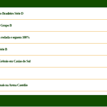
 Brasileiro Série D
do Grupo B
da rodada e seguem 100%
érie B
 Grêmio em Caxias do Sul
 mais na Arena Castelão