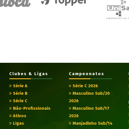
Clubes & Ligas
Campeonatos
Série A
Série C 2026
Série B
Masculino Sub/20
Série C
2026
Não-Profissionais
Masculino Sub/17
Ativos
2026
Ligas
Manjadinho Sub/14