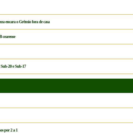
aleza encara o Grêmio fora de casa
B cearense
s Sub-20 e Sub-17
os por 2 a 1