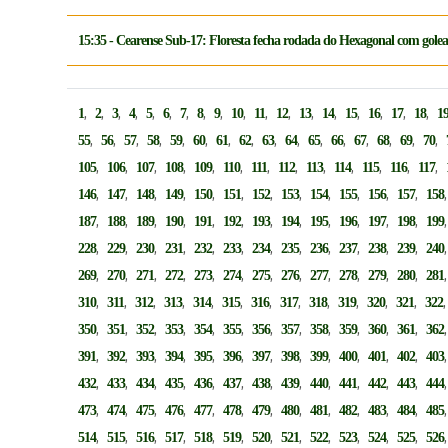
15:35 - Cearense Sub-17: Floresta fecha rodada do Hexagonal com gole
,
,
,
,
,
,
,
,
,
,
,
,
,
,
,
,
,
,
1
2
3
4
5
6
7
8
9
10
11
12
13
14
15
16
17
18
1
,
,
,
,
,
,
,
,
,
,
,
,
,
,
,
,
55
56
57
58
59
60
61
62
63
64
65
66
67
68
69
70
,
,
,
,
,
,
,
,
,
,
,
,
,
105
106
107
108
109
110
111
112
113
114
115
116
117
,
,
,
,
,
,
,
,
,
,
,
,
146
147
148
149
150
151
152
153
154
155
156
157
158
,
,
,
,
,
,
,
,
,
,
,
,
187
188
189
190
191
192
193
194
195
196
197
198
199
,
,
,
,
,
,
,
,
,
,
,
,
228
229
230
231
232
233
234
235
236
237
238
239
240
,
,
,
,
,
,
,
,
,
,
,
,
269
270
271
272
273
274
275
276
277
278
279
280
281
,
,
,
,
,
,
,
,
,
,
,
,
310
311
312
313
314
315
316
317
318
319
320
321
322
,
,
,
,
,
,
,
,
,
,
,
,
350
351
352
353
354
355
356
357
358
359
360
361
362
,
,
,
,
,
,
,
,
,
,
,
,
391
392
393
394
395
396
397
398
399
400
401
402
403
,
,
,
,
,
,
,
,
,
,
,
,
432
433
434
435
436
437
438
439
440
441
442
443
444
,
,
,
,
,
,
,
,
,
,
,
,
473
474
475
476
477
478
479
480
481
482
483
484
485
,
,
,
,
,
,
,
,
,
,
,
,
514
515
516
517
518
519
520
521
522
523
524
525
526