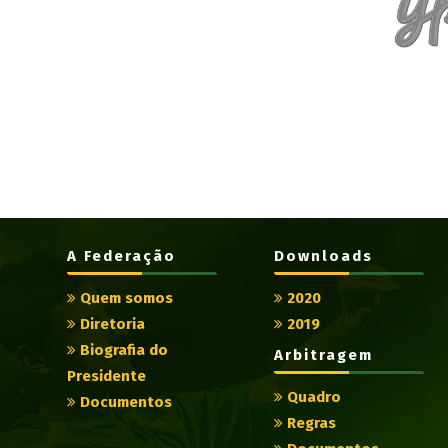
A Federação
Downloads
Quem somos
2020
Diretoria
2019
Biografia do
Arbitragem
Presidente
Quadro
Documentos
Regras