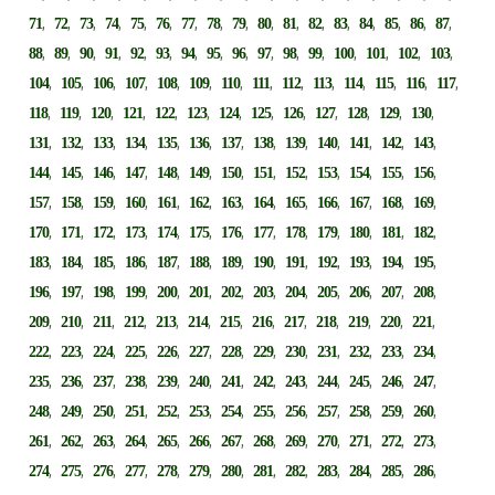
,
,
,
,
,
,
,
,
,
,
,
,
,
,
,
,
,
71
72
73
74
75
76
77
78
79
80
81
82
83
84
85
86
87
,
,
,
,
,
,
,
,
,
,
,
,
,
,
,
,
88
89
90
91
92
93
94
95
96
97
98
99
100
101
102
103
,
,
,
,
,
,
,
,
,
,
,
,
,
,
104
105
106
107
108
109
110
111
112
113
114
115
116
117
,
,
,
,
,
,
,
,
,
,
,
,
,
118
119
120
121
122
123
124
125
126
127
128
129
130
,
,
,
,
,
,
,
,
,
,
,
,
,
131
132
133
134
135
136
137
138
139
140
141
142
143
,
,
,
,
,
,
,
,
,
,
,
,
,
144
145
146
147
148
149
150
151
152
153
154
155
156
,
,
,
,
,
,
,
,
,
,
,
,
,
157
158
159
160
161
162
163
164
165
166
167
168
169
,
,
,
,
,
,
,
,
,
,
,
,
,
170
171
172
173
174
175
176
177
178
179
180
181
182
,
,
,
,
,
,
,
,
,
,
,
,
,
183
184
185
186
187
188
189
190
191
192
193
194
195
,
,
,
,
,
,
,
,
,
,
,
,
,
196
197
198
199
200
201
202
203
204
205
206
207
208
,
,
,
,
,
,
,
,
,
,
,
,
,
209
210
211
212
213
214
215
216
217
218
219
220
221
,
,
,
,
,
,
,
,
,
,
,
,
,
222
223
224
225
226
227
228
229
230
231
232
233
234
,
,
,
,
,
,
,
,
,
,
,
,
,
235
236
237
238
239
240
241
242
243
244
245
246
247
,
,
,
,
,
,
,
,
,
,
,
,
,
248
249
250
251
252
253
254
255
256
257
258
259
260
,
,
,
,
,
,
,
,
,
,
,
,
,
261
262
263
264
265
266
267
268
269
270
271
272
273
,
,
,
,
,
,
,
,
,
,
,
,
,
274
275
276
277
278
279
280
281
282
283
284
285
286