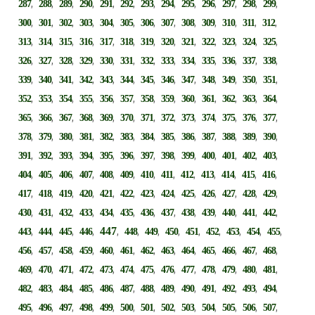
,
,
,
,
,
,
,
,
,
,
,
,
,
287
288
289
290
291
292
293
294
295
296
297
298
299
,
,
,
,
,
,
,
,
,
,
,
,
,
300
301
302
303
304
305
306
307
308
309
310
311
312
,
,
,
,
,
,
,
,
,
,
,
,
,
313
314
315
316
317
318
319
320
321
322
323
324
325
,
,
,
,
,
,
,
,
,
,
,
,
,
326
327
328
329
330
331
332
333
334
335
336
337
338
,
,
,
,
,
,
,
,
,
,
,
,
,
339
340
341
342
343
344
345
346
347
348
349
350
351
,
,
,
,
,
,
,
,
,
,
,
,
,
352
353
354
355
356
357
358
359
360
361
362
363
364
,
,
,
,
,
,
,
,
,
,
,
,
,
365
366
367
368
369
370
371
372
373
374
375
376
377
,
,
,
,
,
,
,
,
,
,
,
,
,
378
379
380
381
382
383
384
385
386
387
388
389
390
,
,
,
,
,
,
,
,
,
,
,
,
,
391
392
393
394
395
396
397
398
399
400
401
402
403
,
,
,
,
,
,
,
,
,
,
,
,
,
404
405
406
407
408
409
410
411
412
413
414
415
416
,
,
,
,
,
,
,
,
,
,
,
,
,
417
418
419
420
421
422
423
424
425
426
427
428
429
,
,
,
,
,
,
,
,
,
,
,
,
,
430
431
432
433
434
435
436
437
438
439
440
441
442
,
,
,
,
447
,
,
,
,
,
,
,
,
,
443
444
445
446
448
449
450
451
452
453
454
455
,
,
,
,
,
,
,
,
,
,
,
,
,
456
457
458
459
460
461
462
463
464
465
466
467
468
,
,
,
,
,
,
,
,
,
,
,
,
,
469
470
471
472
473
474
475
476
477
478
479
480
481
,
,
,
,
,
,
,
,
,
,
,
,
,
482
483
484
485
486
487
488
489
490
491
492
493
494
,
,
,
,
,
,
,
,
,
,
,
,
,
495
496
497
498
499
500
501
502
503
504
505
506
507