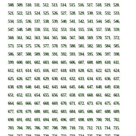
,
,
,
,
,
,
,
,
,
,
,
,
,
508
509
510
511
512
513
514
515
516
517
518
519
520
,
,
,
,
,
,
,
,
,
,
,
,
,
521
522
523
524
525
526
527
528
529
530
531
532
533
,
,
,
,
,
,
,
,
,
,
,
,
,
534
535
536
537
538
539
540
541
542
543
544
545
546
,
,
,
,
,
,
,
,
,
,
,
,
,
547
548
549
550
551
552
553
554
555
556
557
558
559
,
,
,
,
,
,
,
,
,
,
,
,
,
560
561
562
563
564
565
566
567
568
569
570
571
572
,
,
,
,
,
,
,
,
,
,
,
,
,
573
574
575
576
577
578
579
580
581
582
583
584
585
,
,
,
,
,
,
,
,
,
,
,
,
,
586
587
588
589
590
591
592
593
594
595
596
597
598
,
,
,
,
,
,
,
,
,
,
,
,
,
599
600
601
602
603
604
605
606
607
608
609
610
611
,
,
,
,
,
,
,
,
,
,
,
,
,
612
613
614
615
616
617
618
619
620
621
622
623
624
,
,
,
,
,
,
,
,
,
,
,
,
,
625
626
627
628
629
630
631
632
633
634
635
636
637
,
,
,
,
,
,
,
,
,
,
,
,
,
638
639
640
641
642
643
644
645
646
647
648
649
650
,
,
,
,
,
,
,
,
,
,
,
,
,
651
652
653
654
655
656
657
658
659
660
661
662
663
,
,
,
,
,
,
,
,
,
,
,
,
,
664
665
666
667
668
669
670
671
672
673
674
675
676
,
,
,
,
,
,
,
,
,
,
,
,
,
677
678
679
680
681
682
683
684
685
686
687
688
689
,
,
,
,
,
,
,
,
,
,
,
,
,
690
691
692
693
694
695
696
697
698
699
700
701
702
,
,
,
,
,
,
,
,
,
,
,
,
,
703
704
705
706
707
708
709
710
711
712
713
714
715
,
,
,
,
,
,
,
,
,
,
,
,
,