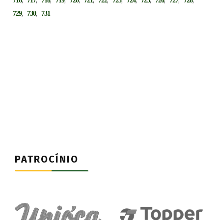
716
717
718
719
720
721
722
723
724
725
726
727
728
,
,
729
730
731
PATROCÍNIO