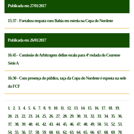
Publicada em 27/01/2017
15:37 - Fortaleza empata com Bahia em estreia na Copa do Nordeste
Publicada em 26/01/2017
16:45 - Comissão de Arbitragem define escala para 4ª rodada do Cearense
Série A
16:30 - Com presença do público, taça da Copa do Nordeste é exposta na sede
da FCF
,
,
,
,
,
,
,
,
,
,
,
,
,
,
,
,
,
,
,
1
2
3
4
5
6
7
8
9
10
11
12
13
14
15
16
17
18
19
,
,
,
,
,
,
,
,
,
,
,
,
,
,
,
,
,
20
21
22
23
24
25
26
27
28
29
30
31
32
33
34
35
36
,
,
,
,
,
,
,
,
,
,
,
,
,
,
,
,
,
37
38
39
40
41
42
43
44
45
46
47
48
49
50
51
52
53
,
,
,
,
,
,
,
,
,
,
,
,
,
,
,
,
,
54
55
56
57
58
59
60
61
62
63
64
65
66
67
68
69
70