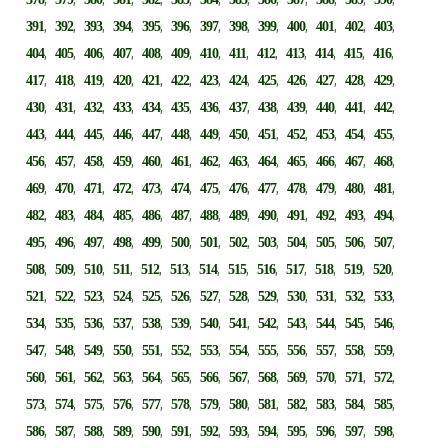
,
,
,
,
,
,
,
,
,
,
,
,
,
391
392
393
394
395
396
397
398
399
400
401
402
403
,
,
,
,
,
,
,
,
,
,
,
,
,
404
405
406
407
408
409
410
411
412
413
414
415
416
,
,
,
,
,
,
,
,
,
,
,
,
,
417
418
419
420
421
422
423
424
425
426
427
428
429
,
,
,
,
,
,
,
,
,
,
,
,
,
430
431
432
433
434
435
436
437
438
439
440
441
442
,
,
,
,
,
,
,
,
,
,
,
,
,
443
444
445
446
447
448
449
450
451
452
453
454
455
,
,
,
,
,
,
,
,
,
,
,
,
,
456
457
458
459
460
461
462
463
464
465
466
467
468
,
,
,
,
,
,
,
,
,
,
,
,
,
469
470
471
472
473
474
475
476
477
478
479
480
481
,
,
,
,
,
,
,
,
,
,
,
,
,
482
483
484
485
486
487
488
489
490
491
492
493
494
,
,
,
,
,
,
,
,
,
,
,
,
,
495
496
497
498
499
500
501
502
503
504
505
506
507
,
,
,
,
,
,
,
,
,
,
,
,
,
508
509
510
511
512
513
514
515
516
517
518
519
520
,
,
,
,
,
,
,
,
,
,
,
,
,
521
522
523
524
525
526
527
528
529
530
531
532
533
,
,
,
,
,
,
,
,
,
,
,
,
,
534
535
536
537
538
539
540
541
542
543
544
545
546
,
,
,
,
,
,
,
,
,
,
,
,
,
547
548
549
550
551
552
553
554
555
556
557
558
559
,
,
,
,
,
,
,
,
,
,
,
,
,
560
561
562
563
564
565
566
567
568
569
570
571
572
,
,
,
,
,
,
,
,
,
,
,
,
,
573
574
575
576
577
578
579
580
581
582
583
584
585
,
,
,
,
,
,
,
,
,
,
,
,
,
586
587
588
589
590
591
592
593
594
595
596
597
598