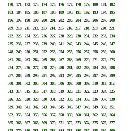
,
,
,
,
,
,
,
,
,
,
,
,
,
170
171
172
173
174
175
176
177
178
179
180
181
182
,
,
,
,
,
,
,
,
,
,
,
,
,
183
184
185
186
187
188
189
190
191
192
193
194
195
,
,
,
,
,
,
,
,
,
,
,
,
,
196
197
198
199
200
201
202
203
204
205
206
207
208
,
,
,
,
,
,
,
,
,
,
,
,
,
209
210
211
212
213
214
215
216
217
218
219
220
221
,
,
,
,
,
,
,
,
,
,
,
,
,
222
223
224
225
226
227
228
229
230
231
232
233
234
,
,
,
,
,
,
,
,
,
,
,
,
,
235
236
237
238
239
240
241
242
243
244
245
246
247
,
,
,
,
,
,
,
,
,
,
,
,
,
248
249
250
251
252
253
254
255
256
257
258
259
260
,
,
,
,
,
,
,
,
,
,
,
,
,
261
262
263
264
265
266
267
268
269
270
271
272
273
,
,
,
,
,
,
,
,
,
,
,
,
,
274
275
276
277
278
279
280
281
282
283
284
285
286
,
,
,
,
,
,
,
,
,
,
,
,
,
287
288
289
290
291
292
293
294
295
296
297
298
299
,
,
,
,
,
,
,
,
,
,
,
,
,
300
301
302
303
304
305
306
307
308
309
310
311
312
,
,
,
,
,
,
,
,
,
,
,
,
,
313
314
315
316
317
318
319
320
321
322
323
324
325
,
,
,
,
,
,
,
,
,
,
,
,
,
326
327
328
329
330
331
332
333
334
335
336
337
338
,
,
,
,
,
,
,
,
,
,
,
,
,
339
340
341
342
343
344
345
346
347
348
349
350
351
,
,
,
,
,
,
,
,
,
,
,
,
,
352
353
354
355
356
357
358
359
360
361
362
363
364
,
,
,
,
,
,
,
,
,
,
,
,
,
365
366
367
368
369
370
371
372
373
374
375
376
377
,
,
,
,
,
,
,
,
,
,
,
,
,
378
379
380
381
382
383
384
385
386
387
388
389
390