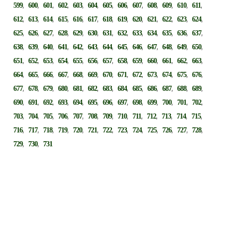
,
,
,
,
,
,
,
,
,
,
,
,
,
599
600
601
602
603
604
605
606
607
608
609
610
611
,
,
,
,
,
,
,
,
,
,
,
,
,
612
613
614
615
616
617
618
619
620
621
622
623
624
,
,
,
,
,
,
,
,
,
,
,
,
,
625
626
627
628
629
630
631
632
633
634
635
636
637
,
,
,
,
,
,
,
,
,
,
,
,
,
638
639
640
641
642
643
644
645
646
647
648
649
650
,
,
,
,
,
,
,
,
,
,
,
,
,
651
652
653
654
655
656
657
658
659
660
661
662
663
,
,
,
,
,
,
,
,
,
,
,
,
,
664
665
666
667
668
669
670
671
672
673
674
675
676
,
,
,
,
,
,
,
,
,
,
,
,
,
677
678
679
680
681
682
683
684
685
686
687
688
689
,
,
,
,
,
,
,
,
,
,
,
,
,
690
691
692
693
694
695
696
697
698
699
700
701
702
,
,
,
,
,
,
,
,
,
,
,
,
,
703
704
705
706
707
708
709
710
711
712
713
714
715
,
,
,
,
,
,
,
,
,
,
,
,
,
716
717
718
719
720
721
722
723
724
725
726
727
728
,
,
729
730
731