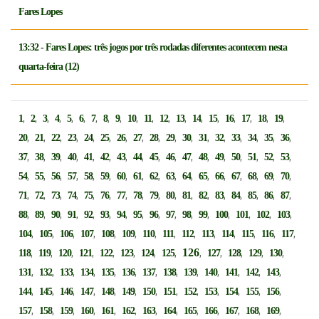
Fares Lopes
13:32 - Fares Lopes: três jogos por três rodadas diferentes acontecem nesta
quarta-feira (12)
,
,
,
,
,
,
,
,
,
,
,
,
,
,
,
,
,
,
,
1
2
3
4
5
6
7
8
9
10
11
12
13
14
15
16
17
18
19
,
,
,
,
,
,
,
,
,
,
,
,
,
,
,
,
,
20
21
22
23
24
25
26
27
28
29
30
31
32
33
34
35
36
,
,
,
,
,
,
,
,
,
,
,
,
,
,
,
,
,
37
38
39
40
41
42
43
44
45
46
47
48
49
50
51
52
53
,
,
,
,
,
,
,
,
,
,
,
,
,
,
,
,
,
54
55
56
57
58
59
60
61
62
63
64
65
66
67
68
69
70
,
,
,
,
,
,
,
,
,
,
,
,
,
,
,
,
,
71
72
73
74
75
76
77
78
79
80
81
82
83
84
85
86
87
,
,
,
,
,
,
,
,
,
,
,
,
,
,
,
,
88
89
90
91
92
93
94
95
96
97
98
99
100
101
102
103
,
,
,
,
,
,
,
,
,
,
,
,
,
,
104
105
106
107
108
109
110
111
112
113
114
115
116
117
,
,
,
,
,
,
,
,
126
,
,
,
,
,
118
119
120
121
122
123
124
125
127
128
129
130
,
,
,
,
,
,
,
,
,
,
,
,
,
131
132
133
134
135
136
137
138
139
140
141
142
143
,
,
,
,
,
,
,
,
,
,
,
,
,
144
145
146
147
148
149
150
151
152
153
154
155
156
,
,
,
,
,
,
,
,
,
,
,
,
,
157
158
159
160
161
162
163
164
165
166
167
168
169