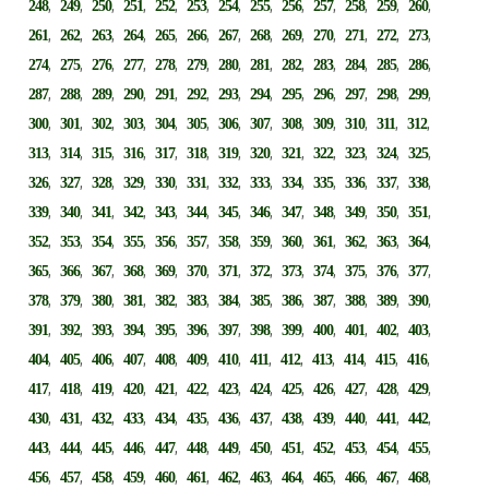
,
,
,
,
,
,
,
,
,
,
,
,
,
248
249
250
251
252
253
254
255
256
257
258
259
260
,
,
,
,
,
,
,
,
,
,
,
,
,
261
262
263
264
265
266
267
268
269
270
271
272
273
,
,
,
,
,
,
,
,
,
,
,
,
,
274
275
276
277
278
279
280
281
282
283
284
285
286
,
,
,
,
,
,
,
,
,
,
,
,
,
287
288
289
290
291
292
293
294
295
296
297
298
299
,
,
,
,
,
,
,
,
,
,
,
,
,
300
301
302
303
304
305
306
307
308
309
310
311
312
,
,
,
,
,
,
,
,
,
,
,
,
,
313
314
315
316
317
318
319
320
321
322
323
324
325
,
,
,
,
,
,
,
,
,
,
,
,
,
326
327
328
329
330
331
332
333
334
335
336
337
338
,
,
,
,
,
,
,
,
,
,
,
,
,
339
340
341
342
343
344
345
346
347
348
349
350
351
,
,
,
,
,
,
,
,
,
,
,
,
,
352
353
354
355
356
357
358
359
360
361
362
363
364
,
,
,
,
,
,
,
,
,
,
,
,
,
365
366
367
368
369
370
371
372
373
374
375
376
377
,
,
,
,
,
,
,
,
,
,
,
,
,
378
379
380
381
382
383
384
385
386
387
388
389
390
,
,
,
,
,
,
,
,
,
,
,
,
,
391
392
393
394
395
396
397
398
399
400
401
402
403
,
,
,
,
,
,
,
,
,
,
,
,
,
404
405
406
407
408
409
410
411
412
413
414
415
416
,
,
,
,
,
,
,
,
,
,
,
,
,
417
418
419
420
421
422
423
424
425
426
427
428
429
,
,
,
,
,
,
,
,
,
,
,
,
,
430
431
432
433
434
435
436
437
438
439
440
441
442
,
,
,
,
,
,
,
,
,
,
,
,
,
443
444
445
446
447
448
449
450
451
452
453
454
455
,
,
,
,
,
,
,
,
,
,
,
,
,
456
457
458
459
460
461
462
463
464
465
466
467
468