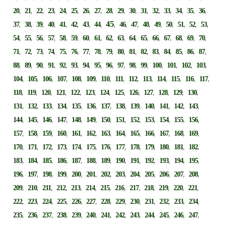
,
,
,
,
,
,
,
,
,
,
,
,
,
,
,
,
,
20
21
22
23
24
25
26
27
28
29
30
31
32
33
34
35
36
,
,
,
,
,
,
,
,
45
,
,
,
,
,
,
,
,
,
37
38
39
40
41
42
43
44
46
47
48
49
50
51
52
53
,
,
,
,
,
,
,
,
,
,
,
,
,
,
,
,
,
54
55
56
57
58
59
60
61
62
63
64
65
66
67
68
69
70
,
,
,
,
,
,
,
,
,
,
,
,
,
,
,
,
,
71
72
73
74
75
76
77
78
79
80
81
82
83
84
85
86
87
,
,
,
,
,
,
,
,
,
,
,
,
,
,
,
,
88
89
90
91
92
93
94
95
96
97
98
99
100
101
102
103
,
,
,
,
,
,
,
,
,
,
,
,
,
,
104
105
106
107
108
109
110
111
112
113
114
115
116
117
,
,
,
,
,
,
,
,
,
,
,
,
,
118
119
120
121
122
123
124
125
126
127
128
129
130
,
,
,
,
,
,
,
,
,
,
,
,
,
131
132
133
134
135
136
137
138
139
140
141
142
143
,
,
,
,
,
,
,
,
,
,
,
,
,
144
145
146
147
148
149
150
151
152
153
154
155
156
,
,
,
,
,
,
,
,
,
,
,
,
,
157
158
159
160
161
162
163
164
165
166
167
168
169
,
,
,
,
,
,
,
,
,
,
,
,
,
170
171
172
173
174
175
176
177
178
179
180
181
182
,
,
,
,
,
,
,
,
,
,
,
,
,
183
184
185
186
187
188
189
190
191
192
193
194
195
,
,
,
,
,
,
,
,
,
,
,
,
,
196
197
198
199
200
201
202
203
204
205
206
207
208
,
,
,
,
,
,
,
,
,
,
,
,
,
209
210
211
212
213
214
215
216
217
218
219
220
221
,
,
,
,
,
,
,
,
,
,
,
,
,
222
223
224
225
226
227
228
229
230
231
232
233
234
,
,
,
,
,
,
,
,
,
,
,
,
,
235
236
237
238
239
240
241
242
243
244
245
246
247