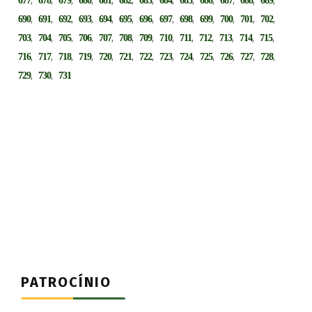
677
678
679
680
681
682
683
684
685
686
687
688
689
,
,
,
,
,
,
,
,
,
,
,
,
,
690
691
692
693
694
695
696
697
698
699
700
701
702
,
,
,
,
,
,
,
,
,
,
,
,
,
703
704
705
706
707
708
709
710
711
712
713
714
715
,
,
,
,
,
,
,
,
,
,
,
,
,
716
717
718
719
720
721
722
723
724
725
726
727
728
,
,
729
730
731
PATROCÍNIO