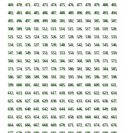
,
,
,
,
,
,
,
,
,
,
,
,
,
469
470
471
472
473
474
475
476
477
478
479
480
481
,
,
,
,
,
,
,
,
,
,
,
,
,
482
483
484
485
486
487
488
489
490
491
492
493
494
,
,
,
,
,
,
,
,
,
,
,
,
,
495
496
497
498
499
500
501
502
503
504
505
506
507
,
,
,
,
,
,
,
,
,
,
,
,
,
508
509
510
511
512
513
514
515
516
517
518
519
520
,
,
,
,
,
,
,
,
,
,
,
,
,
521
522
523
524
525
526
527
528
529
530
531
532
533
,
,
,
,
,
,
,
,
,
,
,
,
,
534
535
536
537
538
539
540
541
542
543
544
545
546
,
,
,
,
,
,
,
,
,
,
,
,
,
547
548
549
550
551
552
553
554
555
556
557
558
559
,
,
,
,
,
,
,
,
,
,
,
,
,
560
561
562
563
564
565
566
567
568
569
570
571
572
,
,
,
,
,
,
,
,
,
,
,
,
,
573
574
575
576
577
578
579
580
581
582
583
584
585
,
,
,
,
,
,
,
,
,
,
,
,
,
586
587
588
589
590
591
592
593
594
595
596
597
598
,
,
,
,
,
,
,
,
,
,
,
,
,
599
600
601
602
603
604
605
606
607
608
609
610
611
,
,
,
,
,
,
,
,
,
,
,
,
,
612
613
614
615
616
617
618
619
620
621
622
623
624
,
,
,
,
,
,
,
,
,
,
,
,
,
625
626
627
628
629
630
631
632
633
634
635
636
637
,
,
,
,
,
,
,
,
,
,
,
,
,
638
639
640
641
642
643
644
645
646
647
648
649
650
,
,
,
,
,
,
,
,
,
,
,
,
,
651
652
653
654
655
656
657
658
659
660
661
662
663
,
,
,
,
,
,
,
,
,
,
,
,
,
664
665
666
667
668
669
670
671
672
673
674
675
676
,
,
,
,
,
,
,
,
,
,
,
,
,