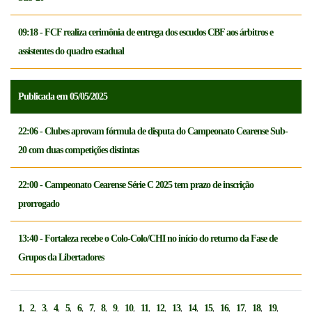
09:18 - FCF realiza cerimônia de entrega dos escudos CBF aos árbitros e
assistentes do quadro estadual
Publicada em 05/05/2025
22:06 - Clubes aprovam fórmula de disputa do Campeonato Cearense Sub-
20 com duas competições distintas
22:00 - Campeonato Cearense Série C 2025 tem prazo de inscrição
prorrogado
13:40 - Fortaleza recebe o Colo-Colo/CHI no início do returno da Fase de
Grupos da Libertadores
,
,
,
,
,
,
,
,
,
,
,
,
,
,
,
,
,
,
,
1
2
3
4
5
6
7
8
9
10
11
12
13
14
15
16
17
18
19