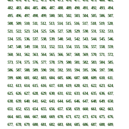
469
470
471
472
473
474
475
476
477
478
479
480
481
,
,
,
,
,
,
,
,
,
,
,
,
,
482
483
484
485
486
487
488
489
490
491
492
493
494
,
,
,
,
,
,
,
,
,
,
,
,
,
495
496
497
498
499
500
501
502
503
504
505
506
507
,
,
,
,
,
,
,
,
,
,
,
,
,
508
509
510
511
512
513
514
515
516
517
518
519
520
,
,
,
,
,
,
,
,
,
,
,
,
,
521
522
523
524
525
526
527
528
529
530
531
532
533
,
,
,
,
,
,
,
,
,
,
,
,
,
534
535
536
537
538
539
540
541
542
543
544
545
546
,
,
,
,
,
,
,
,
,
,
,
,
,
547
548
549
550
551
552
553
554
555
556
557
558
559
,
,
,
,
,
,
,
,
,
,
,
,
,
560
561
562
563
564
565
566
567
568
569
570
571
572
,
,
,
,
,
,
,
,
,
,
,
,
,
573
574
575
576
577
578
579
580
581
582
583
584
585
,
,
,
,
,
,
,
,
,
,
,
,
,
586
587
588
589
590
591
592
593
594
595
596
597
598
,
,
,
,
,
,
,
,
,
,
,
,
,
599
600
601
602
603
604
605
606
607
608
609
610
611
,
,
,
,
,
,
,
,
,
,
,
,
,
612
613
614
615
616
617
618
619
620
621
622
623
624
,
,
,
,
,
,
,
,
,
,
,
,
,
625
626
627
628
629
630
631
632
633
634
635
636
637
,
,
,
,
,
,
,
,
,
,
,
,
,
638
639
640
641
642
643
644
645
646
647
648
649
650
,
,
,
,
,
,
,
,
,
,
,
,
,
651
652
653
654
655
656
657
658
659
660
661
662
663
,
,
,
,
,
,
,
,
,
,
,
,
,
664
665
666
667
668
669
670
671
672
673
674
675
676
,
,
,
,
,
,
,
,
,
,
,
,
,
677
678
679
680
681
682
683
684
685
686
687
688
689