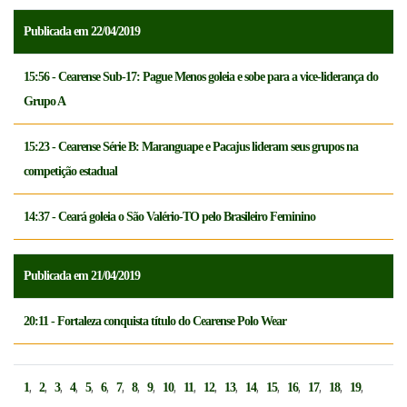
Publicada em 22/04/2019
15:56 - Cearense Sub-17: Pague Menos goleia e sobe para a vice-liderança do
Grupo A
15:23 - Cearense Série B: Maranguape e Pacajus lideram seus grupos na
competição estadual
14:37 - Ceará goleia o São Valério-TO pelo Brasileiro Feminino
Publicada em 21/04/2019
20:11 - Fortaleza conquista título do Cearense Polo Wear
,
,
,
,
,
,
,
,
,
,
,
,
,
,
,
,
,
,
,
1
2
3
4
5
6
7
8
9
10
11
12
13
14
15
16
17
18
19