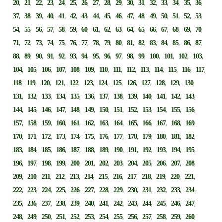
,
,
,
,
,
,
,
,
,
,
,
,
,
,
,
,
,
20
21
22
23
24
25
26
27
28
29
30
31
32
33
34
35
36
,
,
,
,
,
,
,
,
,
,
,
,
,
,
,
,
,
37
38
39
40
41
42
43
44
45
46
47
48
49
50
51
52
53
,
,
,
,
,
,
,
,
,
,
,
,
,
,
,
,
,
54
55
56
57
58
59
60
61
62
63
64
65
66
67
68
69
70
,
,
,
,
,
,
,
,
,
,
,
,
,
,
,
,
,
71
72
73
74
75
76
77
78
79
80
81
82
83
84
85
86
87
,
,
,
,
,
,
,
,
,
,
,
,
,
,
,
,
88
89
90
91
92
93
94
95
96
97
98
99
100
101
102
103
,
,
,
,
,
,
,
,
,
,
,
,
,
,
104
105
106
107
108
109
110
111
112
113
114
115
116
117
,
,
,
,
,
,
,
,
,
,
,
,
,
118
119
120
121
122
123
124
125
126
127
128
129
130
,
,
,
,
,
,
,
,
,
,
,
,
,
131
132
133
134
135
136
137
138
139
140
141
142
143
,
,
,
,
,
,
,
,
,
,
,
,
,
144
145
146
147
148
149
150
151
152
153
154
155
156
,
,
,
,
,
,
,
,
,
,
,
,
,
157
158
159
160
161
162
163
164
165
166
167
168
169
,
,
,
,
,
,
,
,
,
,
,
,
,
170
171
172
173
174
175
176
177
178
179
180
181
182
,
,
,
,
,
,
,
,
,
,
,
,
,
183
184
185
186
187
188
189
190
191
192
193
194
195
,
,
,
,
,
,
,
,
,
,
,
,
,
196
197
198
199
200
201
202
203
204
205
206
207
208
,
,
,
,
,
,
,
,
,
,
,
,
,
209
210
211
212
213
214
215
216
217
218
219
220
221
,
,
,
,
,
,
,
,
,
,
,
,
,
222
223
224
225
226
227
228
229
230
231
232
233
234
,
,
,
,
,
,
,
,
,
,
,
,
,
235
236
237
238
239
240
241
242
243
244
245
246
247
,
,
,
,
,
,
,
,
,
,
,
,
,
248
249
250
251
252
253
254
255
256
257
258
259
260