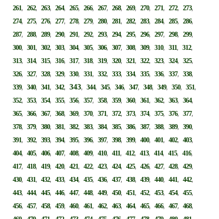
,
,
,
,
,
,
,
,
,
,
,
,
,
261
262
263
264
265
266
267
268
269
270
271
272
273
,
,
,
,
,
,
,
,
,
,
,
,
,
274
275
276
277
278
279
280
281
282
283
284
285
286
,
,
,
,
,
,
,
,
,
,
,
,
,
287
288
289
290
291
292
293
294
295
296
297
298
299
,
,
,
,
,
,
,
,
,
,
,
,
,
300
301
302
303
304
305
306
307
308
309
310
311
312
,
,
,
,
,
,
,
,
,
,
,
,
,
313
314
315
316
317
318
319
320
321
322
323
324
325
,
,
,
,
,
,
,
,
,
,
,
,
,
326
327
328
329
330
331
332
333
334
335
336
337
338
,
,
,
,
343
,
,
,
,
,
,
,
,
,
339
340
341
342
344
345
346
347
348
349
350
351
,
,
,
,
,
,
,
,
,
,
,
,
,
352
353
354
355
356
357
358
359
360
361
362
363
364
,
,
,
,
,
,
,
,
,
,
,
,
,
365
366
367
368
369
370
371
372
373
374
375
376
377
,
,
,
,
,
,
,
,
,
,
,
,
,
378
379
380
381
382
383
384
385
386
387
388
389
390
,
,
,
,
,
,
,
,
,
,
,
,
,
391
392
393
394
395
396
397
398
399
400
401
402
403
,
,
,
,
,
,
,
,
,
,
,
,
,
404
405
406
407
408
409
410
411
412
413
414
415
416
,
,
,
,
,
,
,
,
,
,
,
,
,
417
418
419
420
421
422
423
424
425
426
427
428
429
,
,
,
,
,
,
,
,
,
,
,
,
,
430
431
432
433
434
435
436
437
438
439
440
441
442
,
,
,
,
,
,
,
,
,
,
,
,
,
443
444
445
446
447
448
449
450
451
452
453
454
455
,
,
,
,
,
,
,
,
,
,
,
,
,
456
457
458
459
460
461
462
463
464
465
466
467
468
,
,
,
,
,
,
,
,
,
,
,
,
,