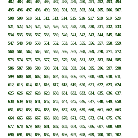
,
,
,
,
,
,
,
,
,
,
,
,
,
482
483
484
485
486
487
488
489
490
491
492
493
494
,
,
,
,
,
,
,
,
,
,
,
,
,
495
496
497
498
499
500
501
502
503
504
505
506
507
,
,
,
,
,
,
,
,
,
,
,
,
,
508
509
510
511
512
513
514
515
516
517
518
519
520
,
,
,
,
,
,
,
,
,
,
,
,
,
521
522
523
524
525
526
527
528
529
530
531
532
533
,
,
,
,
,
,
,
,
,
,
,
,
,
534
535
536
537
538
539
540
541
542
543
544
545
546
,
,
,
,
,
,
,
,
,
,
,
,
,
547
548
549
550
551
552
553
554
555
556
557
558
559
,
,
,
,
,
,
,
,
,
,
,
,
,
560
561
562
563
564
565
566
567
568
569
570
571
572
,
,
,
,
,
,
,
,
,
,
,
,
,
573
574
575
576
577
578
579
580
581
582
583
584
585
,
,
,
,
,
,
,
,
,
,
,
,
,
586
587
588
589
590
591
592
593
594
595
596
597
598
,
,
,
,
,
,
,
,
,
,
,
,
,
599
600
601
602
603
604
605
606
607
608
609
610
611
,
,
,
,
,
,
,
,
,
,
,
,
,
612
613
614
615
616
617
618
619
620
621
622
623
624
,
,
,
,
,
,
,
,
,
,
,
,
,
625
626
627
628
629
630
631
632
633
634
635
636
637
,
,
,
,
,
,
,
,
,
,
,
,
,
638
639
640
641
642
643
644
645
646
647
648
649
650
,
,
,
,
,
,
,
,
,
,
,
,
,
651
652
653
654
655
656
657
658
659
660
661
662
663
,
,
,
,
,
,
,
,
,
,
,
,
,
664
665
666
667
668
669
670
671
672
673
674
675
676
,
,
,
,
,
,
,
,
,
,
,
,
,
677
678
679
680
681
682
683
684
685
686
687
688
689
,
,
,
,
,
,
,
,
,
,
,
,
,
690
691
692
693
694
695
696
697
698
699
700
701
702