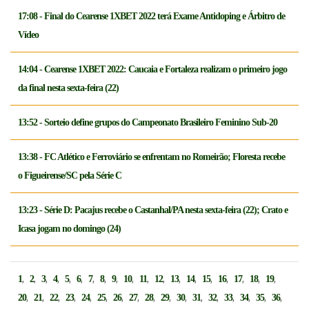
17:08 - Final do Cearense 1XBET 2022 terá Exame Antidoping e Árbitro de
Vídeo
14:04 - Cearense 1XBET 2022: Caucaia e Fortaleza realizam o primeiro jogo
da final nesta sexta-feira (22)
13:52 - Sorteio define grupos do Campeonato Brasileiro Feminino Sub-20
13:38 - FC Atlético e Ferroviário se enfrentam no Romeirão; Floresta recebe
o Figueirense/SC pela Série C
13:23 - Série D: Pacajus recebe o Castanhal/PA nesta sexta-feira (22); Crato e
Icasa jogam no domingo (24)
,
,
,
,
,
,
,
,
,
,
,
,
,
,
,
,
,
,
,
1
2
3
4
5
6
7
8
9
10
11
12
13
14
15
16
17
18
19
,
,
,
,
,
,
,
,
,
,
,
,
,
,
,
,
,
20
21
22
23
24
25
26
27
28
29
30
31
32
33
34
35
36