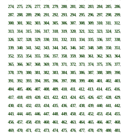
,
,
,
,
,
,
,
,
,
,
,
,
,
274
275
276
277
278
279
280
281
282
283
284
285
286
,
,
,
,
,
,
,
,
,
,
,
,
,
287
288
289
290
291
292
293
294
295
296
297
298
299
,
,
,
,
,
,
,
,
,
,
,
,
,
300
301
302
303
304
305
306
307
308
309
310
311
312
,
,
,
,
,
,
,
,
,
,
,
,
,
313
314
315
316
317
318
319
320
321
322
323
324
325
,
,
,
,
,
,
,
,
,
,
,
,
,
326
327
328
329
330
331
332
333
334
335
336
337
338
,
,
,
,
,
,
,
,
,
,
,
,
,
339
340
341
342
343
344
345
346
347
348
349
350
351
,
,
,
,
,
,
,
,
,
,
,
,
,
352
353
354
355
356
357
358
359
360
361
362
363
364
,
,
,
,
,
,
,
,
,
,
,
,
,
365
366
367
368
369
370
371
372
373
374
375
376
377
,
,
,
,
,
,
,
,
,
,
,
,
,
378
379
380
381
382
383
384
385
386
387
388
389
390
,
,
,
,
,
,
,
,
,
,
,
,
,
391
392
393
394
395
396
397
398
399
400
401
402
403
,
,
,
,
,
,
,
,
,
,
,
,
,
404
405
406
407
408
409
410
411
412
413
414
415
416
,
,
,
,
,
,
,
,
,
,
,
,
,
417
418
419
420
421
422
423
424
425
426
427
428
429
,
,
,
,
,
,
,
,
,
,
,
,
,
430
431
432
433
434
435
436
437
438
439
440
441
442
,
,
,
,
,
,
,
,
,
,
,
,
,
443
444
445
446
447
448
449
450
451
452
453
454
455
,
,
,
,
,
,
,
,
,
,
,
,
,
456
457
458
459
460
461
462
463
464
465
466
467
468
,
,
,
,
,
,
,
,
,
,
,
,
,
469
470
471
472
473
474
475
476
477
478
479
480
481