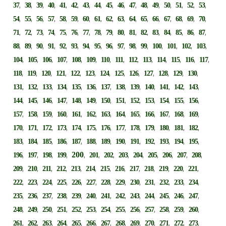
,
,
,
,
,
,
,
,
,
,
,
,
,
,
,
,
,
37
38
39
40
41
42
43
44
45
46
47
48
49
50
51
52
53
,
,
,
,
,
,
,
,
,
,
,
,
,
,
,
,
,
54
55
56
57
58
59
60
61
62
63
64
65
66
67
68
69
70
,
,
,
,
,
,
,
,
,
,
,
,
,
,
,
,
,
71
72
73
74
75
76
77
78
79
80
81
82
83
84
85
86
87
,
,
,
,
,
,
,
,
,
,
,
,
,
,
,
,
88
89
90
91
92
93
94
95
96
97
98
99
100
101
102
103
,
,
,
,
,
,
,
,
,
,
,
,
,
,
104
105
106
107
108
109
110
111
112
113
114
115
116
117
,
,
,
,
,
,
,
,
,
,
,
,
,
118
119
120
121
122
123
124
125
126
127
128
129
130
,
,
,
,
,
,
,
,
,
,
,
,
,
131
132
133
134
135
136
137
138
139
140
141
142
143
,
,
,
,
,
,
,
,
,
,
,
,
,
144
145
146
147
148
149
150
151
152
153
154
155
156
,
,
,
,
,
,
,
,
,
,
,
,
,
157
158
159
160
161
162
163
164
165
166
167
168
169
,
,
,
,
,
,
,
,
,
,
,
,
,
170
171
172
173
174
175
176
177
178
179
180
181
182
,
,
,
,
,
,
,
,
,
,
,
,
,
183
184
185
186
187
188
189
190
191
192
193
194
195
,
,
,
,
200
,
,
,
,
,
,
,
,
,
196
197
198
199
201
202
203
204
205
206
207
208
,
,
,
,
,
,
,
,
,
,
,
,
,
209
210
211
212
213
214
215
216
217
218
219
220
221
,
,
,
,
,
,
,
,
,
,
,
,
,
222
223
224
225
226
227
228
229
230
231
232
233
234
,
,
,
,
,
,
,
,
,
,
,
,
,
235
236
237
238
239
240
241
242
243
244
245
246
247
,
,
,
,
,
,
,
,
,
,
,
,
,
248
249
250
251
252
253
254
255
256
257
258
259
260
,
,
,
,
,
,
,
,
,
,
,
,
,
261
262
263
264
265
266
267
268
269
270
271
272
273