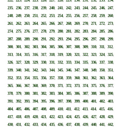
222
223
224
225
226
227
228
229
230
231
232
233
234
,
,
,
,
,
,
,
,
,
,
,
,
,
235
236
237
238
239
240
241
242
243
244
245
246
247
,
,
,
,
,
,
,
,
,
,
,
,
,
248
249
250
251
252
253
254
255
256
257
258
259
260
,
,
,
,
,
,
,
,
,
,
,
,
,
261
262
263
264
265
266
267
268
269
270
271
272
273
,
,
,
,
,
,
,
,
,
,
,
,
,
274
275
276
277
278
279
280
281
282
283
284
285
286
,
,
,
,
,
,
,
,
,
,
,
,
,
287
288
289
290
291
292
293
294
295
296
297
298
299
,
,
,
,
,
,
,
,
,
,
,
,
,
300
301
302
303
304
305
306
307
308
309
310
311
312
,
,
,
,
,
,
,
,
,
,
,
,
,
313
314
315
316
317
318
319
320
321
322
323
324
325
,
,
,
,
,
,
,
,
,
,
,
,
,
326
327
328
329
330
331
332
333
334
335
336
337
338
,
,
,
,
,
,
,
,
,
,
,
,
,
339
340
341
342
343
344
345
346
347
348
349
350
351
,
,
,
,
,
,
,
,
,
,
,
,
,
352
353
354
355
356
357
358
359
360
361
362
363
364
,
,
,
,
,
,
,
,
,
,
,
,
,
365
366
367
368
369
370
371
372
373
374
375
376
377
,
,
,
,
,
,
,
,
,
,
,
,
,
378
379
380
381
382
383
384
385
386
387
388
389
390
,
,
,
,
,
,
,
,
,
,
,
,
,
391
392
393
394
395
396
397
398
399
400
401
402
403
,
,
,
,
,
,
,
,
,
,
,
,
,
404
405
406
407
408
409
410
411
412
413
414
415
416
,
,
,
,
,
,
,
,
,
,
,
,
,
417
418
419
420
421
422
423
424
425
426
427
428
429
,
,
,
,
,
,
,
,
,
,
,
,
,
430
431
432
433
434
435
436
437
438
439
440
441
442