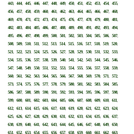
,
,
,
,
,
,
,
,
,
,
,
,
,
443
444
445
446
447
448
449
450
451
452
453
454
455
,
,
,
,
,
,
,
,
,
,
,
,
,
456
457
458
459
460
461
462
463
464
465
466
467
468
,
,
,
,
,
,
,
,
,
,
,
,
,
469
470
471
472
473
474
475
476
477
478
479
480
481
,
,
,
,
,
,
,
,
,
,
,
,
,
482
483
484
485
486
487
488
489
490
491
492
493
494
,
,
,
,
,
,
,
,
,
,
,
,
,
495
496
497
498
499
500
501
502
503
504
505
506
507
,
,
,
,
,
,
,
,
,
,
,
,
,
508
509
510
511
512
513
514
515
516
517
518
519
520
,
,
,
,
,
,
,
,
,
,
,
,
,
521
522
523
524
525
526
527
528
529
530
531
532
533
,
,
,
,
,
,
,
,
,
,
,
,
,
534
535
536
537
538
539
540
541
542
543
544
545
546
,
,
,
,
,
,
,
,
,
,
,
,
,
547
548
549
550
551
552
553
554
555
556
557
558
559
,
,
,
,
,
,
,
,
,
,
,
,
,
560
561
562
563
564
565
566
567
568
569
570
571
572
,
,
,
,
,
,
,
,
,
,
,
,
,
573
574
575
576
577
578
579
580
581
582
583
584
585
,
,
,
,
,
,
,
,
,
,
,
,
,
586
587
588
589
590
591
592
593
594
595
596
597
598
,
,
,
,
,
,
,
,
,
,
,
,
,
599
600
601
602
603
604
605
606
607
608
609
610
611
,
,
,
,
,
,
,
,
,
,
,
,
,
612
613
614
615
616
617
618
619
620
621
622
623
624
,
,
,
,
,
,
,
,
,
,
,
,
,
625
626
627
628
629
630
631
632
633
634
635
636
637
,
,
,
,
,
,
,
,
,
,
,
,
,
638
639
640
641
642
643
644
645
646
647
648
649
650
,
,
,
,
,
,
,
,
,
,
,
,
,
651
652
653
654
655
656
657
658
659
660
661
662
663