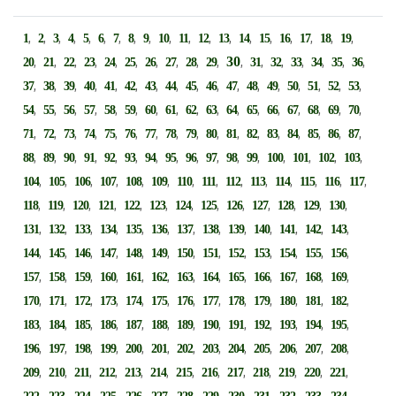
,
,
,
,
,
,
,
,
,
,
,
,
,
,
,
,
,
,
,
1
2
3
4
5
6
7
8
9
10
11
12
13
14
15
16
17
18
19
,
,
,
,
,
,
,
,
,
,
30
,
,
,
,
,
,
,
20
21
22
23
24
25
26
27
28
29
31
32
33
34
35
36
,
,
,
,
,
,
,
,
,
,
,
,
,
,
,
,
,
37
38
39
40
41
42
43
44
45
46
47
48
49
50
51
52
53
,
,
,
,
,
,
,
,
,
,
,
,
,
,
,
,
,
54
55
56
57
58
59
60
61
62
63
64
65
66
67
68
69
70
,
,
,
,
,
,
,
,
,
,
,
,
,
,
,
,
,
71
72
73
74
75
76
77
78
79
80
81
82
83
84
85
86
87
,
,
,
,
,
,
,
,
,
,
,
,
,
,
,
,
88
89
90
91
92
93
94
95
96
97
98
99
100
101
102
103
,
,
,
,
,
,
,
,
,
,
,
,
,
,
104
105
106
107
108
109
110
111
112
113
114
115
116
117
,
,
,
,
,
,
,
,
,
,
,
,
,
118
119
120
121
122
123
124
125
126
127
128
129
130
,
,
,
,
,
,
,
,
,
,
,
,
,
131
132
133
134
135
136
137
138
139
140
141
142
143
,
,
,
,
,
,
,
,
,
,
,
,
,
144
145
146
147
148
149
150
151
152
153
154
155
156
,
,
,
,
,
,
,
,
,
,
,
,
,
157
158
159
160
161
162
163
164
165
166
167
168
169
,
,
,
,
,
,
,
,
,
,
,
,
,
170
171
172
173
174
175
176
177
178
179
180
181
182
,
,
,
,
,
,
,
,
,
,
,
,
,
183
184
185
186
187
188
189
190
191
192
193
194
195
,
,
,
,
,
,
,
,
,
,
,
,
,
196
197
198
199
200
201
202
203
204
205
206
207
208
,
,
,
,
,
,
,
,
,
,
,
,
,
209
210
211
212
213
214
215
216
217
218
219
220
221
,
,
,
,
,
,
,
,
,
,
,
,
,