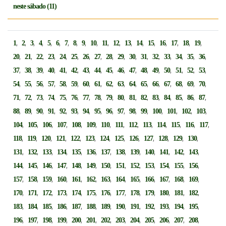
neste sábado (11)
,
,
,
,
,
,
,
,
,
,
,
,
,
,
,
,
,
,
,
1
2
3
4
5
6
7
8
9
10
11
12
13
14
15
16
17
18
19
,
,
,
,
,
,
,
,
,
,
,
,
,
,
,
,
,
20
21
22
23
24
25
26
27
28
29
30
31
32
33
34
35
36
,
,
,
,
,
,
,
,
,
,
,
,
,
,
,
,
,
37
38
39
40
41
42
43
44
45
46
47
48
49
50
51
52
53
,
,
,
,
,
,
,
,
,
,
,
,
,
,
,
,
,
54
55
56
57
58
59
60
61
62
63
64
65
66
67
68
69
70
,
,
,
,
,
,
,
,
,
,
,
,
,
,
,
,
,
71
72
73
74
75
76
77
78
79
80
81
82
83
84
85
86
87
,
,
,
,
,
,
,
,
,
,
,
,
,
,
,
,
88
89
90
91
92
93
94
95
96
97
98
99
100
101
102
103
,
,
,
,
,
,
,
,
,
,
,
,
,
,
104
105
106
107
108
109
110
111
112
113
114
115
116
117
,
,
,
,
,
,
,
,
,
,
,
,
,
118
119
120
121
122
123
124
125
126
127
128
129
130
,
,
,
,
,
,
,
,
,
,
,
,
,
131
132
133
134
135
136
137
138
139
140
141
142
143
,
,
,
,
,
,
,
,
,
,
,
,
,
144
145
146
147
148
149
150
151
152
153
154
155
156
,
,
,
,
,
,
,
,
,
,
,
,
,
157
158
159
160
161
162
163
164
165
166
167
168
169
,
,
,
,
,
,
,
,
,
,
,
,
,
170
171
172
173
174
175
176
177
178
179
180
181
182
,
,
,
,
,
,
,
,
,
,
,
,
,
183
184
185
186
187
188
189
190
191
192
193
194
195
,
,
,
,
,
,
,
,
,
,
,
,
,
196
197
198
199
200
201
202
203
204
205
206
207
208