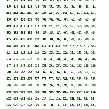
,
,
,
,
,
,
,
,
,
,
,
,
,
430
431
432
433
434
435
436
437
438
439
440
441
442
,
,
,
,
,
,
,
,
,
,
,
,
,
443
444
445
446
447
448
449
450
451
452
453
454
455
,
,
,
,
,
,
,
,
,
,
,
,
,
456
457
458
459
460
461
462
463
464
465
466
467
468
,
,
,
,
,
,
,
,
,
,
,
,
,
469
470
471
472
473
474
475
476
477
478
479
480
481
,
,
,
,
,
,
,
,
,
,
,
,
,
482
483
484
485
486
487
488
489
490
491
492
493
494
,
,
,
,
,
,
,
,
,
,
,
,
,
495
496
497
498
499
500
501
502
503
504
505
506
507
,
,
,
,
,
,
,
,
,
,
,
,
,
508
509
510
511
512
513
514
515
516
517
518
519
520
,
,
,
,
,
,
,
,
,
,
,
,
,
521
522
523
524
525
526
527
528
529
530
531
532
533
,
,
,
,
,
,
,
,
,
,
,
,
,
534
535
536
537
538
539
540
541
542
543
544
545
546
,
,
,
,
,
,
,
,
,
,
,
,
,
547
548
549
550
551
552
553
554
555
556
557
558
559
,
,
,
,
,
,
,
,
,
,
,
,
,
560
561
562
563
564
565
566
567
568
569
570
571
572
,
,
,
,
,
,
,
,
,
,
,
,
,
573
574
575
576
577
578
579
580
581
582
583
584
585
,
,
,
,
,
,
,
,
,
,
,
,
,
586
587
588
589
590
591
592
593
594
595
596
597
598
,
,
,
,
,
,
,
,
,
,
,
,
,
599
600
601
602
603
604
605
606
607
608
609
610
611
,
,
,
,
,
,
,
,
,
,
,
,
,
612
613
614
615
616
617
618
619
620
621
622
623
624
,
,
,
,
,
,
,
,
,
,
,
,
,
625
626
627
628
629
630
631
632
633
634
635
636
637