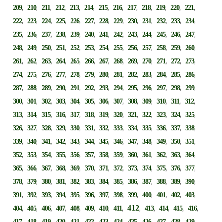
,
,
,
,
,
,
,
,
,
,
,
,
,
209
210
211
212
213
214
215
216
217
218
219
220
221
,
,
,
,
,
,
,
,
,
,
,
,
,
222
223
224
225
226
227
228
229
230
231
232
233
234
,
,
,
,
,
,
,
,
,
,
,
,
,
235
236
237
238
239
240
241
242
243
244
245
246
247
,
,
,
,
,
,
,
,
,
,
,
,
,
248
249
250
251
252
253
254
255
256
257
258
259
260
,
,
,
,
,
,
,
,
,
,
,
,
,
261
262
263
264
265
266
267
268
269
270
271
272
273
,
,
,
,
,
,
,
,
,
,
,
,
,
274
275
276
277
278
279
280
281
282
283
284
285
286
,
,
,
,
,
,
,
,
,
,
,
,
,
287
288
289
290
291
292
293
294
295
296
297
298
299
,
,
,
,
,
,
,
,
,
,
,
,
,
300
301
302
303
304
305
306
307
308
309
310
311
312
,
,
,
,
,
,
,
,
,
,
,
,
,
313
314
315
316
317
318
319
320
321
322
323
324
325
,
,
,
,
,
,
,
,
,
,
,
,
,
326
327
328
329
330
331
332
333
334
335
336
337
338
,
,
,
,
,
,
,
,
,
,
,
,
,
339
340
341
342
343
344
345
346
347
348
349
350
351
,
,
,
,
,
,
,
,
,
,
,
,
,
352
353
354
355
356
357
358
359
360
361
362
363
364
,
,
,
,
,
,
,
,
,
,
,
,
,
365
366
367
368
369
370
371
372
373
374
375
376
377
,
,
,
,
,
,
,
,
,
,
,
,
,
378
379
380
381
382
383
384
385
386
387
388
389
390
,
,
,
,
,
,
,
,
,
,
,
,
,
391
392
393
394
395
396
397
398
399
400
401
402
403
,
,
,
,
,
,
,
,
412
,
,
,
,
,
404
405
406
407
408
409
410
411
413
414
415
416
,
,
,
,
,
,
,
,
,
,
,
,
,
417
418
419
420
421
422
423
424
425
426
427
428
429