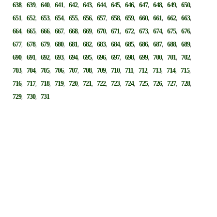
,
,
,
,
,
,
,
,
,
,
,
,
,
638
639
640
641
642
643
644
645
646
647
648
649
650
,
,
,
,
,
,
,
,
,
,
,
,
,
651
652
653
654
655
656
657
658
659
660
661
662
663
,
,
,
,
,
,
,
,
,
,
,
,
,
664
665
666
667
668
669
670
671
672
673
674
675
676
,
,
,
,
,
,
,
,
,
,
,
,
,
677
678
679
680
681
682
683
684
685
686
687
688
689
,
,
,
,
,
,
,
,
,
,
,
,
,
690
691
692
693
694
695
696
697
698
699
700
701
702
,
,
,
,
,
,
,
,
,
,
,
,
,
703
704
705
706
707
708
709
710
711
712
713
714
715
,
,
,
,
,
,
,
,
,
,
,
,
,
716
717
718
719
720
721
722
723
724
725
726
727
728
,
,
729
730
731