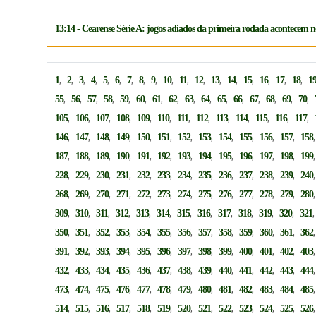
13:14 - Cearense Série A: jogos adiados da primeira rodada acontecem n
,
,
,
,
,
,
,
,
,
,
,
,
,
,
,
,
,
,
1
2
3
4
5
6
7
8
9
10
11
12
13
14
15
16
17
18
1
,
,
,
,
,
,
,
,
,
,
,
,
,
,
,
,
55
56
57
58
59
60
61
62
63
64
65
66
67
68
69
70
,
,
,
,
,
,
,
,
,
,
,
,
,
105
106
107
108
109
110
111
112
113
114
115
116
117
,
,
,
,
,
,
,
,
,
,
,
,
146
147
148
149
150
151
152
153
154
155
156
157
158
,
,
,
,
,
,
,
,
,
,
,
,
187
188
189
190
191
192
193
194
195
196
197
198
199
,
,
,
,
,
,
,
,
,
,
,
,
228
229
230
231
232
233
234
235
236
237
238
239
240
,
,
,
,
,
,
,
,
,
,
,
,
268
269
270
271
272
273
274
275
276
277
278
279
280
,
,
,
,
,
,
,
,
,
,
,
,
309
310
311
312
313
314
315
316
317
318
319
320
321
,
,
,
,
,
,
,
,
,
,
,
,
350
351
352
353
354
355
356
357
358
359
360
361
362
,
,
,
,
,
,
,
,
,
,
,
,
391
392
393
394
395
396
397
398
399
400
401
402
403
,
,
,
,
,
,
,
,
,
,
,
,
432
433
434
435
436
437
438
439
440
441
442
443
444
,
,
,
,
,
,
,
,
,
,
,
,
473
474
475
476
477
478
479
480
481
482
483
484
485
,
,
,
,
,
,
,
,
,
,
,
,
514
515
516
517
518
519
520
521
522
523
524
525
526