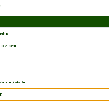
e
ordeste
 do 2º Turno
odada do Brasileirão
1)