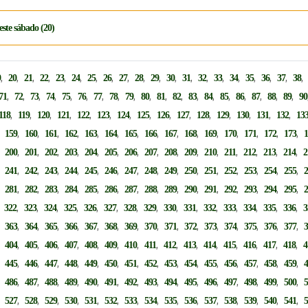
este sábado (20)
,
,
,
,
,
,
,
,
,
,
,
,
,
,
,
,
,
,
,
9
20
21
22
23
24
25
26
27
28
29
30
31
32
33
34
35
36
37
38
,
,
,
,
,
,
,
,
,
,
,
,
,
,
,
,
,
,
,
71
72
73
74
75
76
77
78
79
80
81
82
83
84
85
86
87
88
89
90
,
,
,
,
,
,
,
,
,
,
,
,
,
,
,
118
119
120
121
122
123
124
125
126
127
128
129
130
131
132
13
,
,
,
,
,
,
,
,
,
,
,
,
,
,
,
,
159
160
161
162
163
164
165
166
167
168
169
170
171
172
173
,
,
,
,
,
,
,
,
,
,
,
,
,
,
,
,
200
201
202
203
204
205
206
207
208
209
210
211
212
213
214
2
,
,
,
,
,
,
,
,
,
,
,
,
,
,
,
,
241
242
243
244
245
246
247
248
249
250
251
252
253
254
255
,
,
,
,
,
,
,
,
,
,
,
,
,
,
,
,
281
282
283
284
285
286
287
288
289
290
291
292
293
294
295
,
,
,
,
,
,
,
,
,
,
,
,
,
,
,
,
322
323
324
325
326
327
328
329
330
331
332
333
334
335
336
3
,
,
,
,
,
,
,
,
,
,
,
,
,
,
,
,
363
364
365
366
367
368
369
370
371
372
373
374
375
376
377
,
,
,
,
,
,
,
,
,
,
,
,
,
,
,
,
404
405
406
407
408
409
410
411
412
413
414
415
416
417
418
4
,
,
,
,
,
,
,
,
,
,
,
,
,
,
,
,
445
446
447
448
449
450
451
452
453
454
455
456
457
458
459
,
,
,
,
,
,
,
,
,
,
,
,
,
,
,
,
486
487
488
489
490
491
492
493
494
495
496
497
498
499
500
,
,
,
,
,
,
,
,
,
,
,
,
,
,
,
,
527
528
529
530
531
532
533
534
535
536
537
538
539
540
541