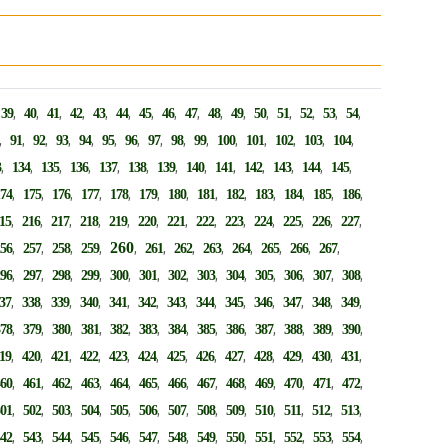
,
,
,
,
,
,
,
,
,
,
,
,
,
,
,
,
,
39
40
41
42
43
44
45
46
47
48
49
50
51
52
53
54
,
,
,
,
,
,
,
,
,
,
,
,
,
,
,
91
92
93
94
95
96
97
98
99
100
101
102
103
104
,
,
,
,
,
,
,
,
,
,
,
,
,
3
134
135
136
137
138
139
140
141
142
143
144
145
,
,
,
,
,
,
,
,
,
,
,
,
,
174
175
176
177
178
179
180
181
182
183
184
185
186
,
,
,
,
,
,
,
,
,
,
,
,
,
15
216
217
218
219
220
221
222
223
224
225
226
227
,
,
,
,
260
,
,
,
,
,
,
,
,
256
257
258
259
261
262
263
264
265
266
267
,
,
,
,
,
,
,
,
,
,
,
,
,
296
297
298
299
300
301
302
303
304
305
306
307
308
,
,
,
,
,
,
,
,
,
,
,
,
,
37
338
339
340
341
342
343
344
345
346
347
348
349
,
,
,
,
,
,
,
,
,
,
,
,
,
378
379
380
381
382
383
384
385
386
387
388
389
390
,
,
,
,
,
,
,
,
,
,
,
,
,
19
420
421
422
423
424
425
426
427
428
429
430
431
,
,
,
,
,
,
,
,
,
,
,
,
,
460
461
462
463
464
465
466
467
468
469
470
471
472
,
,
,
,
,
,
,
,
,
,
,
,
,
501
502
503
504
505
506
507
508
509
510
511
512
513
,
,
,
,
,
,
,
,
,
,
,
,
,
542
543
544
545
546
547
548
549
550
551
552
553
554