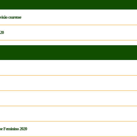
visão cearense
-20
nse Feminino 2020