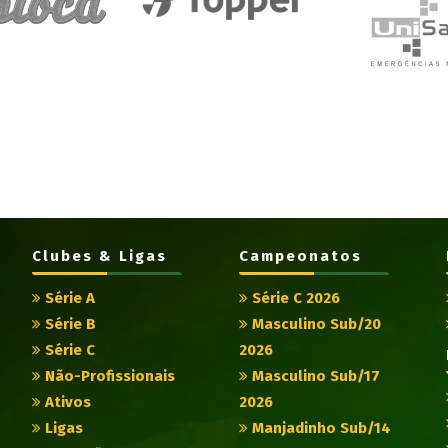
Clubes & Ligas
Campeonatos
Série A
Série C 2026
Série B
Masculino Sub/20
Série C
2026
Não-Profissionais
Masculino Sub/17
Ativos
2026
Ligas
Manjadinho Sub/14