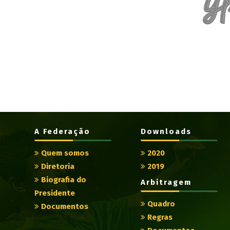
A Federação
Downloads
Quem somos
2020
Diretoria
2019
Biografia do
Arbitragem
Presidente
Quadro
Documentos
Regras