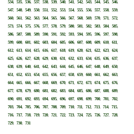
,
,
,
,
,
,
,
,
,
,
,
,
,
534
535
536
537
538
539
540
541
542
543
544
545
546
,
,
,
,
,
,
,
,
,
,
,
,
,
547
548
549
550
551
552
553
554
555
556
557
558
559
,
,
,
,
,
,
,
,
,
,
,
,
,
560
561
562
563
564
565
566
567
568
569
570
571
572
,
,
,
,
,
,
,
,
,
,
,
,
,
573
574
575
576
577
578
579
580
581
582
583
584
585
,
,
,
,
,
,
,
,
,
,
,
,
,
586
587
588
589
590
591
592
593
594
595
596
597
598
,
,
,
,
,
,
,
,
,
,
,
,
,
599
600
601
602
603
604
605
606
607
608
609
610
611
,
,
,
,
,
,
,
,
,
,
,
,
,
612
613
614
615
616
617
618
619
620
621
622
623
624
,
,
,
,
,
,
,
,
,
,
,
,
,
625
626
627
628
629
630
631
632
633
634
635
636
637
,
,
,
,
,
,
,
,
,
,
,
,
,
638
639
640
641
642
643
644
645
646
647
648
649
650
,
,
,
,
,
,
,
,
,
,
,
,
,
651
652
653
654
655
656
657
658
659
660
661
662
663
,
,
,
,
,
,
,
,
,
,
,
,
,
664
665
666
667
668
669
670
671
672
673
674
675
676
,
,
,
,
,
,
,
,
,
,
,
,
,
677
678
679
680
681
682
683
684
685
686
687
688
689
,
,
,
,
,
,
,
,
,
,
,
,
,
690
691
692
693
694
695
696
697
698
699
700
701
702
,
,
,
,
,
,
,
,
,
,
,
,
,
703
704
705
706
707
708
709
710
711
712
713
714
715
,
,
,
,
,
,
,
,
,
,
,
,
,
716
717
718
719
720
721
722
723
724
725
726
727
728
,
,
729
730
731