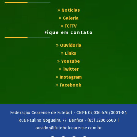
Notícias
Galeria
FCFTV
Fique em contato
Ouvidoria
Links
Youtube
Twitter
Instagram
Facebook
Federação Cearense de Futebol - CNPJ: 07.036.676/0001-84
Rua Paulino Nogueira, 77, Benfica - (85) 3206.6500 |
ouvidor@futebolcearense.com.br