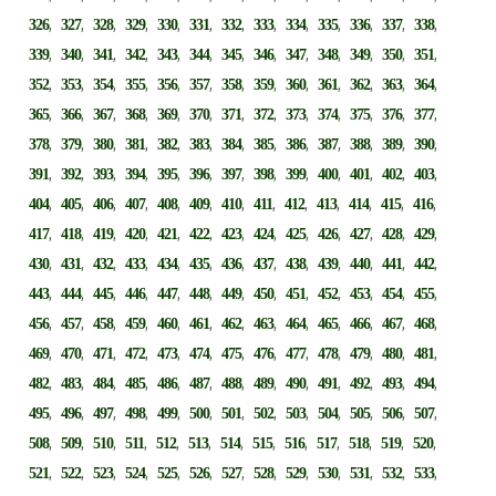
,
,
,
,
,
,
,
,
,
,
,
,
,
326
327
328
329
330
331
332
333
334
335
336
337
338
,
,
,
,
,
,
,
,
,
,
,
,
,
339
340
341
342
343
344
345
346
347
348
349
350
351
,
,
,
,
,
,
,
,
,
,
,
,
,
352
353
354
355
356
357
358
359
360
361
362
363
364
,
,
,
,
,
,
,
,
,
,
,
,
,
365
366
367
368
369
370
371
372
373
374
375
376
377
,
,
,
,
,
,
,
,
,
,
,
,
,
378
379
380
381
382
383
384
385
386
387
388
389
390
,
,
,
,
,
,
,
,
,
,
,
,
,
391
392
393
394
395
396
397
398
399
400
401
402
403
,
,
,
,
,
,
,
,
,
,
,
,
,
404
405
406
407
408
409
410
411
412
413
414
415
416
,
,
,
,
,
,
,
,
,
,
,
,
,
417
418
419
420
421
422
423
424
425
426
427
428
429
,
,
,
,
,
,
,
,
,
,
,
,
,
430
431
432
433
434
435
436
437
438
439
440
441
442
,
,
,
,
,
,
,
,
,
,
,
,
,
443
444
445
446
447
448
449
450
451
452
453
454
455
,
,
,
,
,
,
,
,
,
,
,
,
,
456
457
458
459
460
461
462
463
464
465
466
467
468
,
,
,
,
,
,
,
,
,
,
,
,
,
469
470
471
472
473
474
475
476
477
478
479
480
481
,
,
,
,
,
,
,
,
,
,
,
,
,
482
483
484
485
486
487
488
489
490
491
492
493
494
,
,
,
,
,
,
,
,
,
,
,
,
,
495
496
497
498
499
500
501
502
503
504
505
506
507
,
,
,
,
,
,
,
,
,
,
,
,
,
508
509
510
511
512
513
514
515
516
517
518
519
520
,
,
,
,
,
,
,
,
,
,
,
,
,
521
522
523
524
525
526
527
528
529
530
531
532
533