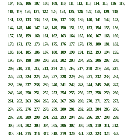
,
,
,
,
,
,
,
,
,
,
,
,
,
,
104
105
106
107
108
109
110
111
112
113
114
115
116
117
,
,
,
,
,
,
,
,
,
,
,
,
,
118
119
120
121
122
123
124
125
126
127
128
129
130
,
,
,
,
,
,
,
,
,
,
,
,
,
131
132
133
134
135
136
137
138
139
140
141
142
143
,
,
,
,
,
,
,
,
,
,
,
,
,
144
145
146
147
148
149
150
151
152
153
154
155
156
,
,
,
,
,
,
,
,
,
,
,
,
,
157
158
159
160
161
162
163
164
165
166
167
168
169
,
,
,
,
,
,
,
,
,
,
,
,
,
170
171
172
173
174
175
176
177
178
179
180
181
182
,
,
,
,
,
,
,
,
,
,
,
,
,
183
184
185
186
187
188
189
190
191
192
193
194
195
,
,
,
,
,
,
,
,
,
,
,
,
,
196
197
198
199
200
201
202
203
204
205
206
207
208
,
,
,
,
,
,
,
,
,
,
,
,
,
209
210
211
212
213
214
215
216
217
218
219
220
221
,
,
,
,
,
,
,
,
,
,
,
,
,
222
223
224
225
226
227
228
229
230
231
232
233
234
,
,
,
,
,
,
,
,
,
,
,
,
,
235
236
237
238
239
240
241
242
243
244
245
246
247
,
,
,
,
,
,
,
,
,
,
,
,
,
248
249
250
251
252
253
254
255
256
257
258
259
260
,
,
,
,
,
,
,
,
,
,
,
,
,
261
262
263
264
265
266
267
268
269
270
271
272
273
,
,
,
,
,
,
,
,
,
,
,
,
,
274
275
276
277
278
279
280
281
282
283
284
285
286
,
,
,
,
,
,
,
,
,
,
,
,
,
287
288
289
290
291
292
293
294
295
296
297
298
299
,
,
,
,
,
,
,
,
,
,
,
,
,
300
301
302
303
304
305
306
307
308
309
310
311
312
,
,
,
,
,
,
,
,
,
,
,
,
,
313
314
315
316
317
318
319
320
321
322
323
324
325