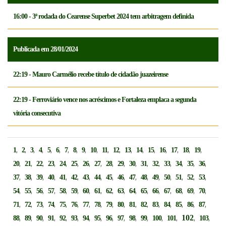
16:00 - 3ª rodada do Cearense Superbet 2024 tem arbitragem definida
Publicada em 28/01/2024
22:19 - Mauro Carmélio recebe título de cidadão juazeirense
22:19 - Ferroviário vence nos acréscimos e Fortaleza emplaca a segunda
vitória consecutiva
,
,
,
,
,
,
,
,
,
,
,
,
,
,
,
,
,
,
,
1
2
3
4
5
6
7
8
9
10
11
12
13
14
15
16
17
18
19
,
,
,
,
,
,
,
,
,
,
,
,
,
,
,
,
,
20
21
22
23
24
25
26
27
28
29
30
31
32
33
34
35
36
,
,
,
,
,
,
,
,
,
,
,
,
,
,
,
,
,
37
38
39
40
41
42
43
44
45
46
47
48
49
50
51
52
53
,
,
,
,
,
,
,
,
,
,
,
,
,
,
,
,
,
54
55
56
57
58
59
60
61
62
63
64
65
66
67
68
69
70
,
,
,
,
,
,
,
,
,
,
,
,
,
,
,
,
,
71
72
73
74
75
76
77
78
79
80
81
82
83
84
85
86
87
,
,
,
,
,
,
,
,
,
,
,
,
,
,
102
,
,
88
89
90
91
92
93
94
95
96
97
98
99
100
101
103