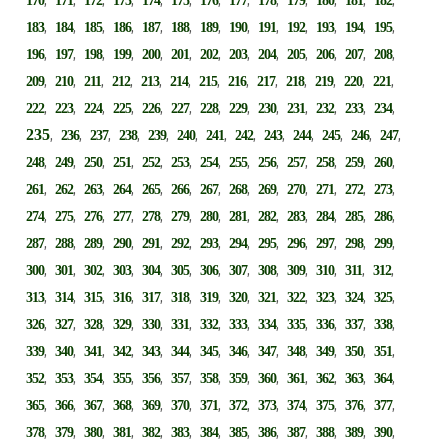
170
171
172
173
174
175
176
177
178
179
180
181
182
,
,
,
,
,
,
,
,
,
,
,
,
,
183
184
185
186
187
188
189
190
191
192
193
194
195
,
,
,
,
,
,
,
,
,
,
,
,
,
196
197
198
199
200
201
202
203
204
205
206
207
208
,
,
,
,
,
,
,
,
,
,
,
,
,
209
210
211
212
213
214
215
216
217
218
219
220
221
,
,
,
,
,
,
,
,
,
,
,
,
,
222
223
224
225
226
227
228
229
230
231
232
233
234
235
,
,
,
,
,
,
,
,
,
,
,
,
,
236
237
238
239
240
241
242
243
244
245
246
247
,
,
,
,
,
,
,
,
,
,
,
,
,
248
249
250
251
252
253
254
255
256
257
258
259
260
,
,
,
,
,
,
,
,
,
,
,
,
,
261
262
263
264
265
266
267
268
269
270
271
272
273
,
,
,
,
,
,
,
,
,
,
,
,
,
274
275
276
277
278
279
280
281
282
283
284
285
286
,
,
,
,
,
,
,
,
,
,
,
,
,
287
288
289
290
291
292
293
294
295
296
297
298
299
,
,
,
,
,
,
,
,
,
,
,
,
,
300
301
302
303
304
305
306
307
308
309
310
311
312
,
,
,
,
,
,
,
,
,
,
,
,
,
313
314
315
316
317
318
319
320
321
322
323
324
325
,
,
,
,
,
,
,
,
,
,
,
,
,
326
327
328
329
330
331
332
333
334
335
336
337
338
,
,
,
,
,
,
,
,
,
,
,
,
,
339
340
341
342
343
344
345
346
347
348
349
350
351
,
,
,
,
,
,
,
,
,
,
,
,
,
352
353
354
355
356
357
358
359
360
361
362
363
364
,
,
,
,
,
,
,
,
,
,
,
,
,
365
366
367
368
369
370
371
372
373
374
375
376
377
,
,
,
,
,
,
,
,
,
,
,
,
,
378
379
380
381
382
383
384
385
386
387
388
389
390