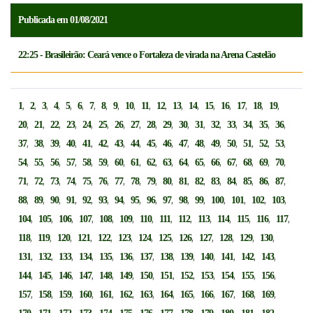
Publicada em 01/08/2021
22:25 - Brasileirão: Ceará vence o Fortaleza de virada na Arena Castelão
,
,
,
,
,
,
,
,
,
,
,
,
,
,
,
,
,
,
,
1
2
3
4
5
6
7
8
9
10
11
12
13
14
15
16
17
18
19
,
,
,
,
,
,
,
,
,
,
,
,
,
,
,
,
,
20
21
22
23
24
25
26
27
28
29
30
31
32
33
34
35
36
,
,
,
,
,
,
,
,
,
,
,
,
,
,
,
,
,
37
38
39
40
41
42
43
44
45
46
47
48
49
50
51
52
53
,
,
,
,
,
,
,
,
,
,
,
,
,
,
,
,
,
54
55
56
57
58
59
60
61
62
63
64
65
66
67
68
69
70
,
,
,
,
,
,
,
,
,
,
,
,
,
,
,
,
,
71
72
73
74
75
76
77
78
79
80
81
82
83
84
85
86
87
,
,
,
,
,
,
,
,
,
,
,
,
,
,
,
,
88
89
90
91
92
93
94
95
96
97
98
99
100
101
102
103
,
,
,
,
,
,
,
,
,
,
,
,
,
,
104
105
106
107
108
109
110
111
112
113
114
115
116
117
,
,
,
,
,
,
,
,
,
,
,
,
,
118
119
120
121
122
123
124
125
126
127
128
129
130
,
,
,
,
,
,
,
,
,
,
,
,
,
131
132
133
134
135
136
137
138
139
140
141
142
143
,
,
,
,
,
,
,
,
,
,
,
,
,
144
145
146
147
148
149
150
151
152
153
154
155
156
,
,
,
,
,
,
,
,
,
,
,
,
,
157
158
159
160
161
162
163
164
165
166
167
168
169
,
,
,
,
,
,
,
,
,
,
,
,
,