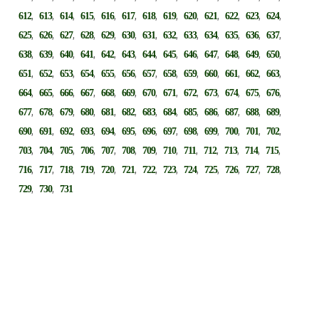
,
,
,
,
,
,
,
,
,
,
,
,
,
612
613
614
615
616
617
618
619
620
621
622
623
624
,
,
,
,
,
,
,
,
,
,
,
,
,
625
626
627
628
629
630
631
632
633
634
635
636
637
,
,
,
,
,
,
,
,
,
,
,
,
,
638
639
640
641
642
643
644
645
646
647
648
649
650
,
,
,
,
,
,
,
,
,
,
,
,
,
651
652
653
654
655
656
657
658
659
660
661
662
663
,
,
,
,
,
,
,
,
,
,
,
,
,
664
665
666
667
668
669
670
671
672
673
674
675
676
,
,
,
,
,
,
,
,
,
,
,
,
,
677
678
679
680
681
682
683
684
685
686
687
688
689
,
,
,
,
,
,
,
,
,
,
,
,
,
690
691
692
693
694
695
696
697
698
699
700
701
702
,
,
,
,
,
,
,
,
,
,
,
,
,
703
704
705
706
707
708
709
710
711
712
713
714
715
,
,
,
,
,
,
,
,
,
,
,
,
,
716
717
718
719
720
721
722
723
724
725
726
727
728
,
,
729
730
731