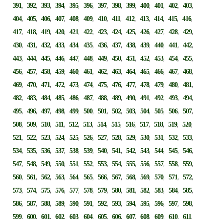
,
,
,
,
,
,
,
,
,
,
,
,
,
391
392
393
394
395
396
397
398
399
400
401
402
403
,
,
,
,
,
,
,
,
,
,
,
,
,
404
405
406
407
408
409
410
411
412
413
414
415
416
,
,
,
,
,
,
,
,
,
,
,
,
,
417
418
419
420
421
422
423
424
425
426
427
428
429
,
,
,
,
,
,
,
,
,
,
,
,
,
430
431
432
433
434
435
436
437
438
439
440
441
442
,
,
,
,
,
,
,
,
,
,
,
,
,
443
444
445
446
447
448
449
450
451
452
453
454
455
,
,
,
,
,
,
,
,
,
,
,
,
,
456
457
458
459
460
461
462
463
464
465
466
467
468
,
,
,
,
,
,
,
,
,
,
,
,
,
469
470
471
472
473
474
475
476
477
478
479
480
481
,
,
,
,
,
,
,
,
,
,
,
,
,
482
483
484
485
486
487
488
489
490
491
492
493
494
,
,
,
,
,
,
,
,
,
,
,
,
,
495
496
497
498
499
500
501
502
503
504
505
506
507
,
,
,
,
,
,
,
,
,
,
,
,
,
508
509
510
511
512
513
514
515
516
517
518
519
520
,
,
,
,
,
,
,
,
,
,
,
,
,
521
522
523
524
525
526
527
528
529
530
531
532
533
,
,
,
,
,
,
,
,
,
,
,
,
,
534
535
536
537
538
539
540
541
542
543
544
545
546
,
,
,
,
,
,
,
,
,
,
,
,
,
547
548
549
550
551
552
553
554
555
556
557
558
559
,
,
,
,
,
,
,
,
,
,
,
,
,
560
561
562
563
564
565
566
567
568
569
570
571
572
,
,
,
,
,
,
,
,
,
,
,
,
,
573
574
575
576
577
578
579
580
581
582
583
584
585
,
,
,
,
,
,
,
,
,
,
,
,
,
586
587
588
589
590
591
592
593
594
595
596
597
598
,
,
,
,
,
,
,
,
,
,
,
,
,
599
600
601
602
603
604
605
606
607
608
609
610
611