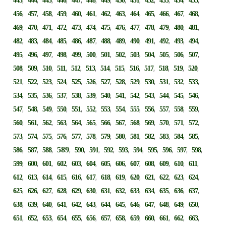
443
444
445
446
447
448
449
450
451
452
453
454
455
,
,
,
,
,
,
,
,
,
,
,
,
,
456
457
458
459
460
461
462
463
464
465
466
467
468
,
,
,
,
,
,
,
,
,
,
,
,
,
469
470
471
472
473
474
475
476
477
478
479
480
481
,
,
,
,
,
,
,
,
,
,
,
,
,
482
483
484
485
486
487
488
489
490
491
492
493
494
,
,
,
,
,
,
,
,
,
,
,
,
,
495
496
497
498
499
500
501
502
503
504
505
506
507
,
,
,
,
,
,
,
,
,
,
,
,
,
508
509
510
511
512
513
514
515
516
517
518
519
520
,
,
,
,
,
,
,
,
,
,
,
,
,
521
522
523
524
525
526
527
528
529
530
531
532
533
,
,
,
,
,
,
,
,
,
,
,
,
,
534
535
536
537
538
539
540
541
542
543
544
545
546
,
,
,
,
,
,
,
,
,
,
,
,
,
547
548
549
550
551
552
553
554
555
556
557
558
559
,
,
,
,
,
,
,
,
,
,
,
,
,
560
561
562
563
564
565
566
567
568
569
570
571
572
,
,
,
,
,
,
,
,
,
,
,
,
,
573
574
575
576
577
578
579
580
581
582
583
584
585
,
,
,
589
,
,
,
,
,
,
,
,
,
,
586
587
588
590
591
592
593
594
595
596
597
598
,
,
,
,
,
,
,
,
,
,
,
,
,
599
600
601
602
603
604
605
606
607
608
609
610
611
,
,
,
,
,
,
,
,
,
,
,
,
,
612
613
614
615
616
617
618
619
620
621
622
623
624
,
,
,
,
,
,
,
,
,
,
,
,
,
625
626
627
628
629
630
631
632
633
634
635
636
637
,
,
,
,
,
,
,
,
,
,
,
,
,
638
639
640
641
642
643
644
645
646
647
648
649
650
,
,
,
,
,
,
,
,
,
,
,
,
,
651
652
653
654
655
656
657
658
659
660
661
662
663