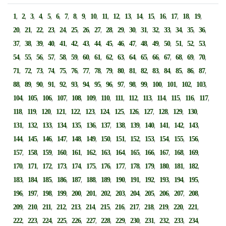
,
,
,
,
,
,
,
,
,
,
,
,
,
,
,
,
,
,
,
1
2
3
4
5
6
7
8
9
10
11
12
13
14
15
16
17
18
19
,
,
,
,
,
,
,
,
,
,
,
,
,
,
,
,
,
20
21
22
23
24
25
26
27
28
29
30
31
32
33
34
35
36
,
,
,
,
,
,
,
,
,
,
,
,
,
,
,
,
,
37
38
39
40
41
42
43
44
45
46
47
48
49
50
51
52
53
,
,
,
,
,
,
,
,
,
,
,
,
,
,
,
,
,
54
55
56
57
58
59
60
61
62
63
64
65
66
67
68
69
70
,
,
,
,
,
,
,
,
,
,
,
,
,
,
,
,
,
71
72
73
74
75
76
77
78
79
80
81
82
83
84
85
86
87
,
,
,
,
,
,
,
,
,
,
,
,
,
,
,
,
88
89
90
91
92
93
94
95
96
97
98
99
100
101
102
103
,
,
,
,
,
,
,
,
,
,
,
,
,
,
104
105
106
107
108
109
110
111
112
113
114
115
116
117
,
,
,
,
,
,
,
,
,
,
,
,
,
118
119
120
121
122
123
124
125
126
127
128
129
130
,
,
,
,
,
,
,
,
,
,
,
,
,
131
132
133
134
135
136
137
138
139
140
141
142
143
,
,
,
,
,
,
,
,
,
,
,
,
,
144
145
146
147
148
149
150
151
152
153
154
155
156
,
,
,
,
,
,
,
,
,
,
,
,
,
157
158
159
160
161
162
163
164
165
166
167
168
169
,
,
,
,
,
,
,
,
,
,
,
,
,
170
171
172
173
174
175
176
177
178
179
180
181
182
,
,
,
,
,
,
,
,
,
,
,
,
,
183
184
185
186
187
188
189
190
191
192
193
194
195
,
,
,
,
,
,
,
,
,
,
,
,
,
196
197
198
199
200
201
202
203
204
205
206
207
208
,
,
,
,
,
,
,
,
,
,
,
,
,
209
210
211
212
213
214
215
216
217
218
219
220
221
,
,
,
,
,
,
,
,
,
,
,
,
,
222
223
224
225
226
227
228
229
230
231
232
233
234