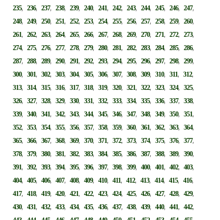
,
,
,
,
,
,
,
,
,
,
,
,
,
235
236
237
238
239
240
241
242
243
244
245
246
247
,
,
,
,
,
,
,
,
,
,
,
,
,
248
249
250
251
252
253
254
255
256
257
258
259
260
,
,
,
,
,
,
,
,
,
,
,
,
,
261
262
263
264
265
266
267
268
269
270
271
272
273
,
,
,
,
,
,
,
,
,
,
,
,
,
274
275
276
277
278
279
280
281
282
283
284
285
286
,
,
,
,
,
,
,
,
,
,
,
,
,
287
288
289
290
291
292
293
294
295
296
297
298
299
,
,
,
,
,
,
,
,
,
,
,
,
,
300
301
302
303
304
305
306
307
308
309
310
311
312
,
,
,
,
,
,
,
,
,
,
,
,
,
313
314
315
316
317
318
319
320
321
322
323
324
325
,
,
,
,
,
,
,
,
,
,
,
,
,
326
327
328
329
330
331
332
333
334
335
336
337
338
,
,
,
,
,
,
,
,
,
,
,
,
,
339
340
341
342
343
344
345
346
347
348
349
350
351
,
,
,
,
,
,
,
,
,
,
,
,
,
352
353
354
355
356
357
358
359
360
361
362
363
364
,
,
,
,
,
,
,
,
,
,
,
,
,
365
366
367
368
369
370
371
372
373
374
375
376
377
,
,
,
,
,
,
,
,
,
,
,
,
,
378
379
380
381
382
383
384
385
386
387
388
389
390
,
,
,
,
,
,
,
,
,
,
,
,
,
391
392
393
394
395
396
397
398
399
400
401
402
403
,
,
,
,
,
,
,
,
,
,
,
,
,
404
405
406
407
408
409
410
411
412
413
414
415
416
,
,
,
,
,
,
,
,
,
,
,
,
,
417
418
419
420
421
422
423
424
425
426
427
428
429
,
,
,
,
,
,
,
,
,
,
,
,
,
430
431
432
433
434
435
436
437
438
439
440
441
442
,
,
,
,
,
,
,
,
,
,
,
,
,