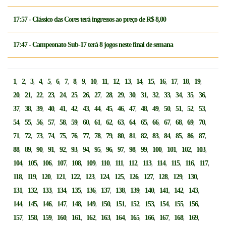
17:57 - Clássico das Cores terá ingressos ao preço de R$ 8,00
17:47 - Campeonato Sub-17 terá 8 jogos neste final de semana
,
,
,
,
,
,
,
,
,
,
,
,
,
,
,
,
,
,
,
1
2
3
4
5
6
7
8
9
10
11
12
13
14
15
16
17
18
19
,
,
,
,
,
,
,
,
,
,
,
,
,
,
,
,
,
20
21
22
23
24
25
26
27
28
29
30
31
32
33
34
35
36
,
,
,
,
,
,
,
,
,
,
,
,
,
,
,
,
,
37
38
39
40
41
42
43
44
45
46
47
48
49
50
51
52
53
,
,
,
,
,
,
,
,
,
,
,
,
,
,
,
,
,
54
55
56
57
58
59
60
61
62
63
64
65
66
67
68
69
70
,
,
,
,
,
,
,
,
,
,
,
,
,
,
,
,
,
71
72
73
74
75
76
77
78
79
80
81
82
83
84
85
86
87
,
,
,
,
,
,
,
,
,
,
,
,
,
,
,
,
88
89
90
91
92
93
94
95
96
97
98
99
100
101
102
103
,
,
,
,
,
,
,
,
,
,
,
,
,
,
104
105
106
107
108
109
110
111
112
113
114
115
116
117
,
,
,
,
,
,
,
,
,
,
,
,
,
118
119
120
121
122
123
124
125
126
127
128
129
130
,
,
,
,
,
,
,
,
,
,
,
,
,
131
132
133
134
135
136
137
138
139
140
141
142
143
,
,
,
,
,
,
,
,
,
,
,
,
,
144
145
146
147
148
149
150
151
152
153
154
155
156
,
,
,
,
,
,
,
,
,
,
,
,
,
157
158
159
160
161
162
163
164
165
166
167
168
169