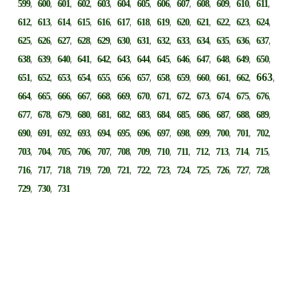
,
,
,
,
,
,
,
,
,
,
,
,
,
599
600
601
602
603
604
605
606
607
608
609
610
611
,
,
,
,
,
,
,
,
,
,
,
,
,
612
613
614
615
616
617
618
619
620
621
622
623
624
,
,
,
,
,
,
,
,
,
,
,
,
,
625
626
627
628
629
630
631
632
633
634
635
636
637
,
,
,
,
,
,
,
,
,
,
,
,
,
638
639
640
641
642
643
644
645
646
647
648
649
650
,
,
,
,
,
,
,
,
,
,
,
,
663
,
651
652
653
654
655
656
657
658
659
660
661
662
,
,
,
,
,
,
,
,
,
,
,
,
,
664
665
666
667
668
669
670
671
672
673
674
675
676
,
,
,
,
,
,
,
,
,
,
,
,
,
677
678
679
680
681
682
683
684
685
686
687
688
689
,
,
,
,
,
,
,
,
,
,
,
,
,
690
691
692
693
694
695
696
697
698
699
700
701
702
,
,
,
,
,
,
,
,
,
,
,
,
,
703
704
705
706
707
708
709
710
711
712
713
714
715
,
,
,
,
,
,
,
,
,
,
,
,
,
716
717
718
719
720
721
722
723
724
725
726
727
728
,
,
729
730
731