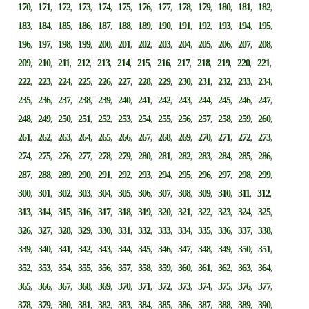
,
,
,
,
,
,
,
,
,
,
,
,
,
170
171
172
173
174
175
176
177
178
179
180
181
182
,
,
,
,
,
,
,
,
,
,
,
,
,
183
184
185
186
187
188
189
190
191
192
193
194
195
,
,
,
,
,
,
,
,
,
,
,
,
,
196
197
198
199
200
201
202
203
204
205
206
207
208
,
,
,
,
,
,
,
,
,
,
,
,
,
209
210
211
212
213
214
215
216
217
218
219
220
221
,
,
,
,
,
,
,
,
,
,
,
,
,
222
223
224
225
226
227
228
229
230
231
232
233
234
,
,
,
,
,
,
,
,
,
,
,
,
,
235
236
237
238
239
240
241
242
243
244
245
246
247
,
,
,
,
,
,
,
,
,
,
,
,
,
248
249
250
251
252
253
254
255
256
257
258
259
260
,
,
,
,
,
,
,
,
,
,
,
,
,
261
262
263
264
265
266
267
268
269
270
271
272
273
,
,
,
,
,
,
,
,
,
,
,
,
,
274
275
276
277
278
279
280
281
282
283
284
285
286
,
,
,
,
,
,
,
,
,
,
,
,
,
287
288
289
290
291
292
293
294
295
296
297
298
299
,
,
,
,
,
,
,
,
,
,
,
,
,
300
301
302
303
304
305
306
307
308
309
310
311
312
,
,
,
,
,
,
,
,
,
,
,
,
,
313
314
315
316
317
318
319
320
321
322
323
324
325
,
,
,
,
,
,
,
,
,
,
,
,
,
326
327
328
329
330
331
332
333
334
335
336
337
338
,
,
,
,
,
,
,
,
,
,
,
,
,
339
340
341
342
343
344
345
346
347
348
349
350
351
,
,
,
,
,
,
,
,
,
,
,
,
,
352
353
354
355
356
357
358
359
360
361
362
363
364
,
,
,
,
,
,
,
,
,
,
,
,
,
365
366
367
368
369
370
371
372
373
374
375
376
377
,
,
,
,
,
,
,
,
,
,
,
,
,
378
379
380
381
382
383
384
385
386
387
388
389
390