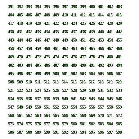
,
,
,
,
,
,
,
,
,
,
,
,
,
391
392
393
394
395
396
397
398
399
400
401
402
403
,
,
,
,
,
,
,
,
,
,
,
,
,
404
405
406
407
408
409
410
411
412
413
414
415
416
,
,
,
,
,
,
,
,
,
,
,
,
,
417
418
419
420
421
422
423
424
425
426
427
428
429
,
,
,
,
,
,
,
,
,
,
,
,
,
430
431
432
433
434
435
436
437
438
439
440
441
442
,
,
,
,
,
,
,
,
,
,
,
,
,
443
444
445
446
447
448
449
450
451
452
453
454
455
,
,
,
,
,
,
,
,
,
,
,
,
,
456
457
458
459
460
461
462
463
464
465
466
467
468
,
,
,
,
,
,
,
,
,
,
,
,
,
469
470
471
472
473
474
475
476
477
478
479
480
481
,
,
,
,
,
,
,
,
,
,
,
,
,
482
483
484
485
486
487
488
489
490
491
492
493
494
,
,
,
,
,
,
,
,
,
,
,
,
,
495
496
497
498
499
500
501
502
503
504
505
506
507
,
,
,
,
,
,
,
,
,
,
,
,
,
508
509
510
511
512
513
514
515
516
517
518
519
520
,
,
,
,
,
,
,
,
,
,
,
,
,
521
522
523
524
525
526
527
528
529
530
531
532
533
,
,
,
,
,
,
,
,
,
,
,
,
,
534
535
536
537
538
539
540
541
542
543
544
545
546
,
,
,
,
,
,
,
,
,
,
,
,
,
547
548
549
550
551
552
553
554
555
556
557
558
559
,
,
,
,
,
,
,
,
,
,
,
,
,
560
561
562
563
564
565
566
567
568
569
570
571
572
,
,
,
,
,
,
,
,
,
,
,
,
,
573
574
575
576
577
578
579
580
581
582
583
584
585
,
,
,
,
,
,
,
,
,
,
,
,
,
586
587
588
589
590
591
592
593
594
595
596
597
598