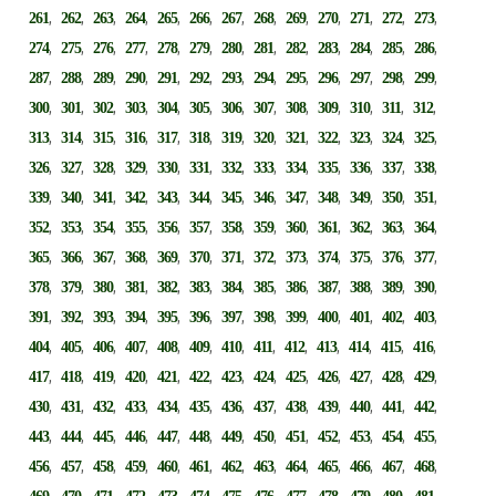
,
,
,
,
,
,
,
,
,
,
,
,
,
261
262
263
264
265
266
267
268
269
270
271
272
273
,
,
,
,
,
,
,
,
,
,
,
,
,
274
275
276
277
278
279
280
281
282
283
284
285
286
,
,
,
,
,
,
,
,
,
,
,
,
,
287
288
289
290
291
292
293
294
295
296
297
298
299
,
,
,
,
,
,
,
,
,
,
,
,
,
300
301
302
303
304
305
306
307
308
309
310
311
312
,
,
,
,
,
,
,
,
,
,
,
,
,
313
314
315
316
317
318
319
320
321
322
323
324
325
,
,
,
,
,
,
,
,
,
,
,
,
,
326
327
328
329
330
331
332
333
334
335
336
337
338
,
,
,
,
,
,
,
,
,
,
,
,
,
339
340
341
342
343
344
345
346
347
348
349
350
351
,
,
,
,
,
,
,
,
,
,
,
,
,
352
353
354
355
356
357
358
359
360
361
362
363
364
,
,
,
,
,
,
,
,
,
,
,
,
,
365
366
367
368
369
370
371
372
373
374
375
376
377
,
,
,
,
,
,
,
,
,
,
,
,
,
378
379
380
381
382
383
384
385
386
387
388
389
390
,
,
,
,
,
,
,
,
,
,
,
,
,
391
392
393
394
395
396
397
398
399
400
401
402
403
,
,
,
,
,
,
,
,
,
,
,
,
,
404
405
406
407
408
409
410
411
412
413
414
415
416
,
,
,
,
,
,
,
,
,
,
,
,
,
417
418
419
420
421
422
423
424
425
426
427
428
429
,
,
,
,
,
,
,
,
,
,
,
,
,
430
431
432
433
434
435
436
437
438
439
440
441
442
,
,
,
,
,
,
,
,
,
,
,
,
,
443
444
445
446
447
448
449
450
451
452
453
454
455
,
,
,
,
,
,
,
,
,
,
,
,
,
456
457
458
459
460
461
462
463
464
465
466
467
468
,
,
,
,
,
,
,
,
,
,
,
,
,