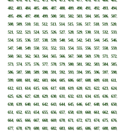
469
470
471
472
473
474
475
476
477
478
479
480
481
,
,
,
,
,
,
,
,
,
,
,
,
,
482
483
484
485
486
487
488
489
490
491
492
493
494
,
,
,
,
,
,
,
,
,
,
,
,
,
495
496
497
498
499
500
501
502
503
504
505
506
507
,
,
,
,
,
,
,
,
,
,
,
,
,
508
509
510
511
512
513
514
515
516
517
518
519
520
,
,
,
,
,
,
,
,
,
,
,
,
,
521
522
523
524
525
526
527
528
529
530
531
532
533
,
,
,
,
,
,
,
,
,
,
,
,
,
534
535
536
537
538
539
540
541
542
543
544
545
546
,
,
,
,
,
,
,
,
,
,
,
,
,
547
548
549
550
551
552
553
554
555
556
557
558
559
,
,
,
,
,
,
,
,
,
,
,
,
,
560
561
562
563
564
565
566
567
568
569
570
571
572
,
,
,
,
,
,
,
,
,
,
,
,
,
573
574
575
576
577
578
579
580
581
582
583
584
585
,
,
,
,
,
,
,
,
,
,
,
,
,
586
587
588
589
590
591
592
593
594
595
596
597
598
,
,
,
,
,
,
,
,
,
,
,
,
,
599
600
601
602
603
604
605
606
607
608
609
610
611
,
,
,
,
,
,
,
,
,
,
,
,
,
612
613
614
615
616
617
618
619
620
621
622
623
624
,
,
,
,
,
,
,
,
,
,
,
,
,
625
626
627
628
629
630
631
632
633
634
635
636
637
,
,
,
,
,
,
,
,
,
,
,
,
,
638
639
640
641
642
643
644
645
646
647
648
649
650
,
,
,
,
,
,
,
,
,
,
,
,
,
651
652
653
654
655
656
657
658
659
660
661
662
663
,
,
,
,
,
,
,
,
,
,
,
,
,
664
665
666
667
668
669
670
671
672
673
674
675
676
,
,
,
,
,
,
,
,
,
,
,
,
,
677
678
679
680
681
682
683
684
685
686
687
688
689