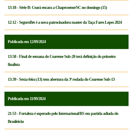
13:18 - Série B: Ceará encara a Chapecoense/SC no domingo (15)
12:12 - SeguroBet é a nova patrocinadora master da Taça Fares Lopes 2024
Publicada em 12/09/2024
13:58 - Final de semana do Cearense Sub-20 terá definição do primeiro
finalista
13:39 - Sexta-feira (13) tem abertura da 3ª rodada do Cearense Sub-13
Publicada em 11/09/2024
21:53 - Fortaleza é superado pelo Internacional/RS em partida adiada do
Brasileirão