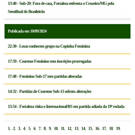
13:40 - Sub-20: Fora de casa, Fortaleza enfrenta o Cruzeiro/MG pela
Semifinal do Brasileirão
Publicada em 10/09/2024
22:30 - Leoas conhecem grupo na Copinha Feminina
17:59 - Cearense Feminino tem inscrições prorrogadas
17:48 - Feminino Sub-17 tem partidas alteradas
14:32 - Partidas do Cearense Sub-13 sofrem alterações
13:54 - Fortaleza visita o Internacional/RS em partida adiada da 19ª rodada
,
,
,
,
,
,
,
,
,
,
,
,
,
,
,
,
,
,
,
1
2
3
4
5
6
7
8
9
10
11
12
13
14
15
16
17
18
19