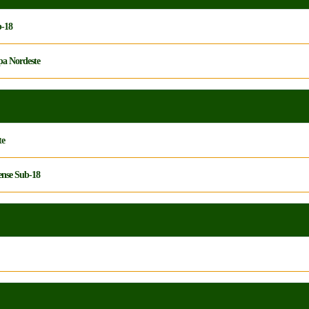
b-18
opa Nordeste
te
ense Sub-18