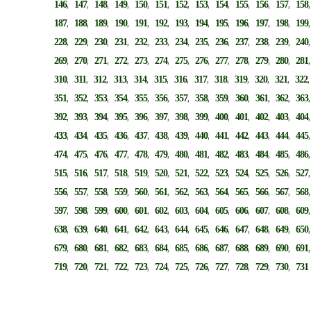
,
,
,
,
,
,
,
,
,
,
,
,
146
147
148
149
150
151
152
153
154
155
156
157
158
,
,
,
,
,
,
,
,
,
,
,
,
187
188
189
190
191
192
193
194
195
196
197
198
199
,
,
,
,
,
,
,
,
,
,
,
,
228
229
230
231
232
233
234
235
236
237
238
239
240
,
,
,
,
,
,
,
,
,
,
,
,
269
270
271
272
273
274
275
276
277
278
279
280
281
,
,
,
,
,
,
,
,
,
,
,
,
310
311
312
313
314
315
316
317
318
319
320
321
322
,
,
,
,
,
,
,
,
,
,
,
,
351
352
353
354
355
356
357
358
359
360
361
362
363
,
,
,
,
,
,
,
,
,
,
,
,
392
393
394
395
396
397
398
399
400
401
402
403
404
,
,
,
,
,
,
,
,
,
,
,
,
433
434
435
436
437
438
439
440
441
442
443
444
445
,
,
,
,
,
,
,
,
,
,
,
,
474
475
476
477
478
479
480
481
482
483
484
485
486
,
,
,
,
,
,
,
,
,
,
,
,
515
516
517
518
519
520
521
522
523
524
525
526
527
,
,
,
,
,
,
,
,
,
,
,
,
556
557
558
559
560
561
562
563
564
565
566
567
568
,
,
,
,
,
,
,
,
,
,
,
,
597
598
599
600
601
602
603
604
605
606
607
608
609
,
,
,
,
,
,
,
,
,
,
,
,
638
639
640
641
642
643
644
645
646
647
648
649
650
,
,
,
,
,
,
,
,
,
,
,
,
679
680
681
682
683
684
685
686
687
688
689
690
691
,
,
,
,
,
,
,
,
,
,
,
,
719
720
721
722
723
724
725
726
727
728
729
730
731