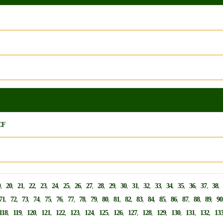
FCF
,
,
,
,
,
,
,
,
,
,
,
,
,
,
,
,
,
,
,
9
20
21
22
23
24
25
26
27
28
29
30
31
32
33
34
35
36
37
38
,
,
,
,
,
,
,
,
,
,
,
,
,
,
,
,
,
,
,
71
72
73
74
75
76
77
78
79
80
81
82
83
84
85
86
87
88
89
90
,
,
,
,
,
,
,
,
,
,
,
,
,
,
,
118
119
120
121
122
123
124
125
126
127
128
129
130
131
132
13