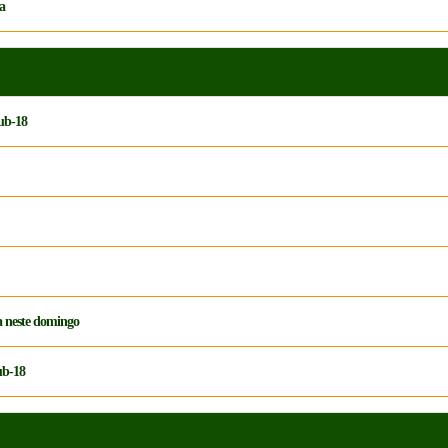
a
Sub-18
a neste domingo
ub-18