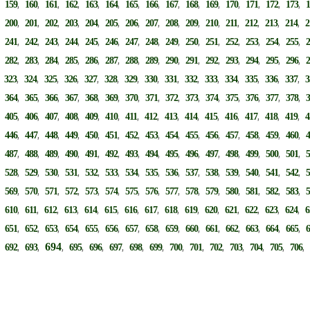
,
,
,
,
,
,
,
,
,
,
,
,
,
,
,
,
159
160
161
162
163
164
165
166
167
168
169
170
171
172
173
,
,
,
,
,
,
,
,
,
,
,
,
,
,
,
,
200
201
202
203
204
205
206
207
208
209
210
211
212
213
214
2
,
,
,
,
,
,
,
,
,
,
,
,
,
,
,
,
241
242
243
244
245
246
247
248
249
250
251
252
253
254
255
,
,
,
,
,
,
,
,
,
,
,
,
,
,
,
,
282
283
284
285
286
287
288
289
290
291
292
293
294
295
296
,
,
,
,
,
,
,
,
,
,
,
,
,
,
,
,
323
324
325
326
327
328
329
330
331
332
333
334
335
336
337
3
,
,
,
,
,
,
,
,
,
,
,
,
,
,
,
,
364
365
366
367
368
369
370
371
372
373
374
375
376
377
378
,
,
,
,
,
,
,
,
,
,
,
,
,
,
,
,
405
406
407
408
409
410
411
412
413
414
415
416
417
418
419
4
,
,
,
,
,
,
,
,
,
,
,
,
,
,
,
,
446
447
448
449
450
451
452
453
454
455
456
457
458
459
460
,
,
,
,
,
,
,
,
,
,
,
,
,
,
,
,
487
488
489
490
491
492
493
494
495
496
497
498
499
500
501
,
,
,
,
,
,
,
,
,
,
,
,
,
,
,
,
528
529
530
531
532
533
534
535
536
537
538
539
540
541
542
,
,
,
,
,
,
,
,
,
,
,
,
,
,
,
,
569
570
571
572
573
574
575
576
577
578
579
580
581
582
583
,
,
,
,
,
,
,
,
,
,
,
,
,
,
,
,
610
611
612
613
614
615
616
617
618
619
620
621
622
623
624
6
,
,
,
,
,
,
,
,
,
,
,
,
,
,
,
,
651
652
653
654
655
656
657
658
659
660
661
662
663
664
665
,
,
,
694
,
,
,
,
,
,
,
,
,
,
,
,
692
693
695
696
697
698
699
700
701
702
703
704
705
706