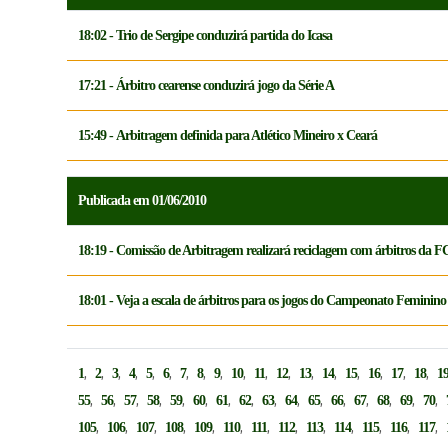
18:02 - Trio de Sergipe conduzirá partida do Icasa
17:21 - Árbitro cearense conduzirá jogo da Série A
15:49 - Arbitragem definida para Atlético Mineiro x Ceará
Publicada em 01/06/2010
18:19 - Comissão de Arbitragem realizará reciclagem com árbitros da 
18:01 - Veja a escala de árbitros para os jogos do Campeonato Feminino
,
,
,
,
,
,
,
,
,
,
,
,
,
,
,
,
,
,
1
2
3
4
5
6
7
8
9
10
11
12
13
14
15
16
17
18
1
,
,
,
,
,
,
,
,
,
,
,
,
,
,
,
,
55
56
57
58
59
60
61
62
63
64
65
66
67
68
69
70
,
,
,
,
,
,
,
,
,
,
,
,
,
105
106
107
108
109
110
111
112
113
114
115
116
117