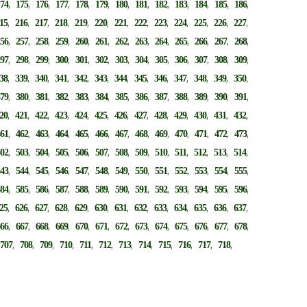
,
,
,
,
,
,
,
,
,
,
,
,
,
174
175
176
177
178
179
180
181
182
183
184
185
186
,
,
,
,
,
,
,
,
,
,
,
,
,
15
216
217
218
219
220
221
222
223
224
225
226
227
,
,
,
,
,
,
,
,
,
,
,
,
,
256
257
258
259
260
261
262
263
264
265
266
267
268
,
,
,
,
,
,
,
,
,
,
,
,
,
297
298
299
300
301
302
303
304
305
306
307
308
309
,
,
,
,
,
,
,
,
,
,
,
,
,
38
339
340
341
342
343
344
345
346
347
348
349
350
,
,
,
,
,
,
,
,
,
,
,
,
,
379
380
381
382
383
384
385
386
387
388
389
390
391
,
,
,
,
,
,
,
,
,
,
,
,
,
20
421
422
423
424
425
426
427
428
429
430
431
432
,
,
,
,
,
,
,
,
,
,
,
,
,
461
462
463
464
465
466
467
468
469
470
471
472
473
,
,
,
,
,
,
,
,
,
,
,
,
,
502
503
504
505
506
507
508
509
510
511
512
513
514
,
,
,
,
,
,
,
,
,
,
,
,
,
543
544
545
546
547
548
549
550
551
552
553
554
555
,
,
,
,
,
,
,
,
,
,
,
,
,
584
585
586
587
588
589
590
591
592
593
594
595
596
,
,
,
,
,
,
,
,
,
,
,
,
,
25
626
627
628
629
630
631
632
633
634
635
636
637
,
,
,
,
,
,
,
,
,
,
,
,
,
666
667
668
669
670
671
672
673
674
675
676
677
678
,
,
,
,
,
,
,
,
,
,
,
,
,
707
708
709
710
711
712
713
714
715
716
717
718