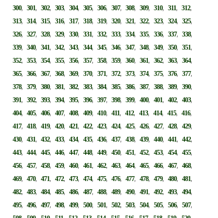
,
,
,
,
,
,
,
,
,
,
,
,
,
300
301
302
303
304
305
306
307
308
309
310
311
312
,
,
,
,
,
,
,
,
,
,
,
,
,
313
314
315
316
317
318
319
320
321
322
323
324
325
,
,
,
,
,
,
,
,
,
,
,
,
,
326
327
328
329
330
331
332
333
334
335
336
337
338
,
,
,
,
,
,
,
,
,
,
,
,
,
339
340
341
342
343
344
345
346
347
348
349
350
351
,
,
,
,
,
,
,
,
,
,
,
,
,
352
353
354
355
356
357
358
359
360
361
362
363
364
,
,
,
,
,
,
,
,
,
,
,
,
,
365
366
367
368
369
370
371
372
373
374
375
376
377
,
,
,
,
,
,
,
,
,
,
,
,
,
378
379
380
381
382
383
384
385
386
387
388
389
390
,
,
,
,
,
,
,
,
,
,
,
,
,
391
392
393
394
395
396
397
398
399
400
401
402
403
,
,
,
,
,
,
,
,
,
,
,
,
,
404
405
406
407
408
409
410
411
412
413
414
415
416
,
,
,
,
,
,
,
,
,
,
,
,
,
417
418
419
420
421
422
423
424
425
426
427
428
429
,
,
,
,
,
,
,
,
,
,
,
,
,
430
431
432
433
434
435
436
437
438
439
440
441
442
,
,
,
,
,
,
,
,
,
,
,
,
,
443
444
445
446
447
448
449
450
451
452
453
454
455
,
,
,
,
,
,
,
,
,
,
,
,
,
456
457
458
459
460
461
462
463
464
465
466
467
468
,
,
,
,
,
,
,
,
,
,
,
,
,
469
470
471
472
473
474
475
476
477
478
479
480
481
,
,
,
,
,
,
,
,
,
,
,
,
,
482
483
484
485
486
487
488
489
490
491
492
493
494
,
,
,
,
,
,
,
,
,
,
,
,
,
495
496
497
498
499
500
501
502
503
504
505
506
507
,
,
,
,
,
,
,
,
,
,
,
,
,