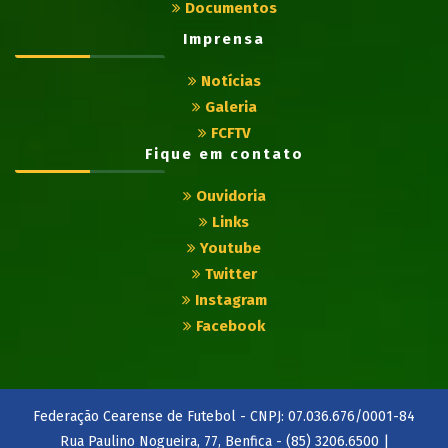
Documentos
Imprensa
Notícias
Galeria
FCFTV
Fique em contato
Ouvidoria
Links
Youtube
Twitter
Instagram
Facebook
Federação Cearense de Futebol - CNPJ: 07.036.676/0001-84
Rua Paulino Nogueira, 77, Benfica - (85) 3206.6500 |