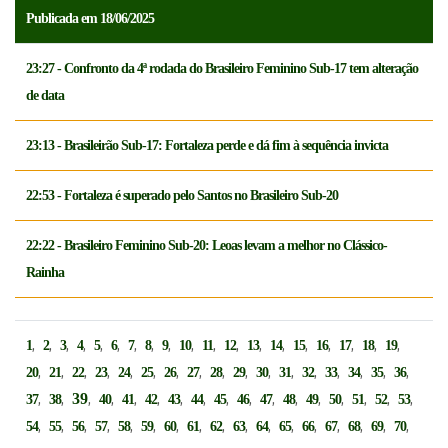
Publicada em 18/06/2025
23:27 - Confronto da 4ª rodada do Brasileiro Feminino Sub-17 tem alteração
de data
23:13 - Brasileirão Sub-17: Fortaleza perde e dá fim à sequência invicta
22:53 - Fortaleza é superado pelo Santos no Brasileiro Sub-20
22:22 - Brasileiro Feminino Sub-20: Leoas levam a melhor no Clássico-
Rainha
,
,
,
,
,
,
,
,
,
,
,
,
,
,
,
,
,
,
,
1
2
3
4
5
6
7
8
9
10
11
12
13
14
15
16
17
18
19
,
,
,
,
,
,
,
,
,
,
,
,
,
,
,
,
,
20
21
22
23
24
25
26
27
28
29
30
31
32
33
34
35
36
,
,
39
,
,
,
,
,
,
,
,
,
,
,
,
,
,
,
37
38
40
41
42
43
44
45
46
47
48
49
50
51
52
53
,
,
,
,
,
,
,
,
,
,
,
,
,
,
,
,
,
54
55
56
57
58
59
60
61
62
63
64
65
66
67
68
69
70