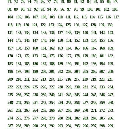
,
,
,
,
,
,
,
,
,
,
,
,
,
,
,
,
,
71
72
73
74
75
76
77
78
79
80
81
82
83
84
85
86
87
,
,
,
,
,
,
,
,
,
,
,
,
,
,
,
,
88
89
90
91
92
93
94
95
96
97
98
99
100
101
102
103
,
,
,
,
,
,
,
,
,
,
,
,
,
,
104
105
106
107
108
109
110
111
112
113
114
115
116
117
,
,
,
,
,
,
,
,
,
,
,
,
,
118
119
120
121
122
123
124
125
126
127
128
129
130
,
,
,
,
,
,
,
,
,
,
,
,
,
131
132
133
134
135
136
137
138
139
140
141
142
143
,
,
,
,
,
,
,
,
,
,
,
,
,
144
145
146
147
148
149
150
151
152
153
154
155
156
,
,
,
,
,
,
,
,
,
,
,
,
,
157
158
159
160
161
162
163
164
165
166
167
168
169
,
,
,
,
,
,
,
,
,
,
,
,
,
170
171
172
173
174
175
176
177
178
179
180
181
182
,
,
,
,
,
,
,
,
,
,
,
,
,
183
184
185
186
187
188
189
190
191
192
193
194
195
,
,
,
,
,
,
,
,
,
,
,
,
,
196
197
198
199
200
201
202
203
204
205
206
207
208
,
,
,
,
,
,
,
,
,
,
,
,
,
209
210
211
212
213
214
215
216
217
218
219
220
221
,
,
,
,
,
,
,
,
,
,
,
,
,
222
223
224
225
226
227
228
229
230
231
232
233
234
,
,
,
,
,
,
,
,
,
,
,
,
,
235
236
237
238
239
240
241
242
243
244
245
246
247
,
,
,
,
,
,
,
,
,
,
,
,
,
248
249
250
251
252
253
254
255
256
257
258
259
260
,
,
,
,
,
,
,
,
,
,
,
,
,
261
262
263
264
265
266
267
268
269
270
271
272
273
,
,
,
,
,
,
,
,
,
,
,
,
,
274
275
276
277
278
279
280
281
282
283
284
285
286
,
,
,
,
,
,
,
,
,
,
,
,
,
287
288
289
290
291
292
293
294
295
296
297
298
299