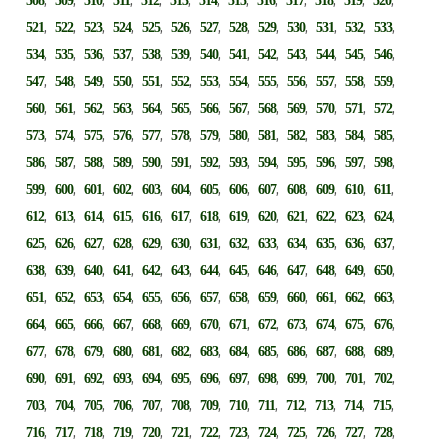
508
509
510
511
512
513
514
515
516
517
518
519
520
,
,
,
,
,
,
,
,
,
,
,
,
,
521
522
523
524
525
526
527
528
529
530
531
532
533
,
,
,
,
,
,
,
,
,
,
,
,
,
534
535
536
537
538
539
540
541
542
543
544
545
546
,
,
,
,
,
,
,
,
,
,
,
,
,
547
548
549
550
551
552
553
554
555
556
557
558
559
,
,
,
,
,
,
,
,
,
,
,
,
,
560
561
562
563
564
565
566
567
568
569
570
571
572
,
,
,
,
,
,
,
,
,
,
,
,
,
573
574
575
576
577
578
579
580
581
582
583
584
585
,
,
,
,
,
,
,
,
,
,
,
,
,
586
587
588
589
590
591
592
593
594
595
596
597
598
,
,
,
,
,
,
,
,
,
,
,
,
,
599
600
601
602
603
604
605
606
607
608
609
610
611
,
,
,
,
,
,
,
,
,
,
,
,
,
612
613
614
615
616
617
618
619
620
621
622
623
624
,
,
,
,
,
,
,
,
,
,
,
,
,
625
626
627
628
629
630
631
632
633
634
635
636
637
,
,
,
,
,
,
,
,
,
,
,
,
,
638
639
640
641
642
643
644
645
646
647
648
649
650
,
,
,
,
,
,
,
,
,
,
,
,
,
651
652
653
654
655
656
657
658
659
660
661
662
663
,
,
,
,
,
,
,
,
,
,
,
,
,
664
665
666
667
668
669
670
671
672
673
674
675
676
,
,
,
,
,
,
,
,
,
,
,
,
,
677
678
679
680
681
682
683
684
685
686
687
688
689
,
,
,
,
,
,
,
,
,
,
,
,
,
690
691
692
693
694
695
696
697
698
699
700
701
702
,
,
,
,
,
,
,
,
,
,
,
,
,
703
704
705
706
707
708
709
710
711
712
713
714
715
,
,
,
,
,
,
,
,
,
,
,
,
,
716
717
718
719
720
721
722
723
724
725
726
727
728