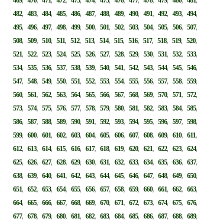
469
470
471
472
473
474
475
476
477
478
479
480
481
,
,
,
,
,
,
,
,
,
,
,
,
,
482
483
484
485
486
487
488
489
490
491
492
493
494
,
,
,
,
,
,
,
,
,
,
,
,
,
495
496
497
498
499
500
501
502
503
504
505
506
507
,
,
,
,
,
,
,
,
,
,
,
,
,
508
509
510
511
512
513
514
515
516
517
518
519
520
,
,
,
,
,
,
,
,
,
,
,
,
,
521
522
523
524
525
526
527
528
529
530
531
532
533
,
,
,
,
,
,
,
,
,
,
,
,
,
534
535
536
537
538
539
540
541
542
543
544
545
546
,
,
,
,
,
,
,
,
,
,
,
,
,
547
548
549
550
551
552
553
554
555
556
557
558
559
,
,
,
,
,
,
,
,
,
,
,
,
,
560
561
562
563
564
565
566
567
568
569
570
571
572
,
,
,
,
,
,
,
,
,
,
,
,
,
573
574
575
576
577
578
579
580
581
582
583
584
585
,
,
,
,
,
,
,
,
,
,
,
,
,
586
587
588
589
590
591
592
593
594
595
596
597
598
,
,
,
,
,
,
,
,
,
,
,
,
,
599
600
601
602
603
604
605
606
607
608
609
610
611
,
,
,
,
,
,
,
,
,
,
,
,
,
612
613
614
615
616
617
618
619
620
621
622
623
624
,
,
,
,
,
,
,
,
,
,
,
,
,
625
626
627
628
629
630
631
632
633
634
635
636
637
,
,
,
,
,
,
,
,
,
,
,
,
,
638
639
640
641
642
643
644
645
646
647
648
649
650
,
,
,
,
,
,
,
,
,
,
,
,
,
651
652
653
654
655
656
657
658
659
660
661
662
663
,
,
,
,
,
,
,
,
,
,
,
,
,
664
665
666
667
668
669
670
671
672
673
674
675
676
,
,
,
,
,
,
,
,
,
,
,
,
,
677
678
679
680
681
682
683
684
685
686
687
688
689