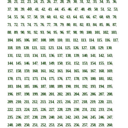
,
,
,
,
,
,
,
,
,
,
,
,
,
,
,
,
,
20
21
22
23
24
25
26
27
28
29
30
31
32
33
34
35
36
,
,
,
40
,
,
,
,
,
,
,
,
,
,
,
,
,
,
37
38
39
41
42
43
44
45
46
47
48
49
50
51
52
53
,
,
,
,
,
,
,
,
,
,
,
,
,
,
,
,
,
54
55
56
57
58
59
60
61
62
63
64
65
66
67
68
69
70
,
,
,
,
,
,
,
,
,
,
,
,
,
,
,
,
,
71
72
73
74
75
76
77
78
79
80
81
82
83
84
85
86
87
,
,
,
,
,
,
,
,
,
,
,
,
,
,
,
,
88
89
90
91
92
93
94
95
96
97
98
99
100
101
102
103
,
,
,
,
,
,
,
,
,
,
,
,
,
,
104
105
106
107
108
109
110
111
112
113
114
115
116
117
,
,
,
,
,
,
,
,
,
,
,
,
,
118
119
120
121
122
123
124
125
126
127
128
129
130
,
,
,
,
,
,
,
,
,
,
,
,
,
131
132
133
134
135
136
137
138
139
140
141
142
143
,
,
,
,
,
,
,
,
,
,
,
,
,
144
145
146
147
148
149
150
151
152
153
154
155
156
,
,
,
,
,
,
,
,
,
,
,
,
,
157
158
159
160
161
162
163
164
165
166
167
168
169
,
,
,
,
,
,
,
,
,
,
,
,
,
170
171
172
173
174
175
176
177
178
179
180
181
182
,
,
,
,
,
,
,
,
,
,
,
,
,
183
184
185
186
187
188
189
190
191
192
193
194
195
,
,
,
,
,
,
,
,
,
,
,
,
,
196
197
198
199
200
201
202
203
204
205
206
207
208
,
,
,
,
,
,
,
,
,
,
,
,
,
209
210
211
212
213
214
215
216
217
218
219
220
221
,
,
,
,
,
,
,
,
,
,
,
,
,
222
223
224
225
226
227
228
229
230
231
232
233
234
,
,
,
,
,
,
,
,
,
,
,
,
,
235
236
237
238
239
240
241
242
243
244
245
246
247
,
,
,
,
,
,
,
,
,
,
,
,
,
248
249
250
251
252
253
254
255
256
257
258
259
260