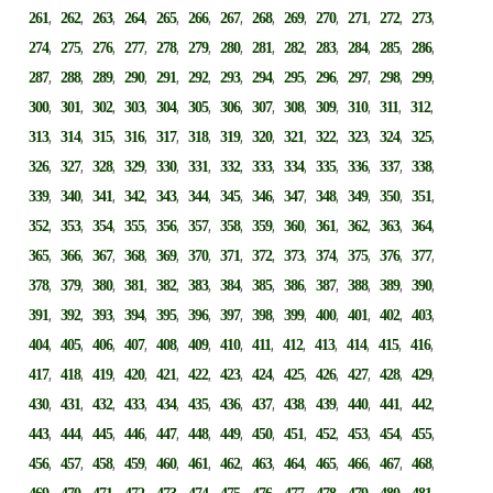
,
,
,
,
,
,
,
,
,
,
,
,
,
261
262
263
264
265
266
267
268
269
270
271
272
273
,
,
,
,
,
,
,
,
,
,
,
,
,
274
275
276
277
278
279
280
281
282
283
284
285
286
,
,
,
,
,
,
,
,
,
,
,
,
,
287
288
289
290
291
292
293
294
295
296
297
298
299
,
,
,
,
,
,
,
,
,
,
,
,
,
300
301
302
303
304
305
306
307
308
309
310
311
312
,
,
,
,
,
,
,
,
,
,
,
,
,
313
314
315
316
317
318
319
320
321
322
323
324
325
,
,
,
,
,
,
,
,
,
,
,
,
,
326
327
328
329
330
331
332
333
334
335
336
337
338
,
,
,
,
,
,
,
,
,
,
,
,
,
339
340
341
342
343
344
345
346
347
348
349
350
351
,
,
,
,
,
,
,
,
,
,
,
,
,
352
353
354
355
356
357
358
359
360
361
362
363
364
,
,
,
,
,
,
,
,
,
,
,
,
,
365
366
367
368
369
370
371
372
373
374
375
376
377
,
,
,
,
,
,
,
,
,
,
,
,
,
378
379
380
381
382
383
384
385
386
387
388
389
390
,
,
,
,
,
,
,
,
,
,
,
,
,
391
392
393
394
395
396
397
398
399
400
401
402
403
,
,
,
,
,
,
,
,
,
,
,
,
,
404
405
406
407
408
409
410
411
412
413
414
415
416
,
,
,
,
,
,
,
,
,
,
,
,
,
417
418
419
420
421
422
423
424
425
426
427
428
429
,
,
,
,
,
,
,
,
,
,
,
,
,
430
431
432
433
434
435
436
437
438
439
440
441
442
,
,
,
,
,
,
,
,
,
,
,
,
,
443
444
445
446
447
448
449
450
451
452
453
454
455
,
,
,
,
,
,
,
,
,
,
,
,
,
456
457
458
459
460
461
462
463
464
465
466
467
468
,
,
,
,
,
,
,
,
,
,
,
,
,