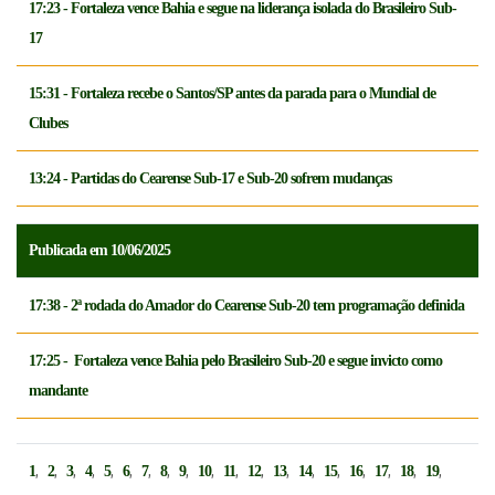
17:23 - Fortaleza vence Bahia e segue na liderança isolada do Brasileiro Sub-
17
15:31 - Fortaleza recebe o Santos/SP antes da parada para o Mundial de
Clubes
13:24 - Partidas do Cearense Sub-17 e Sub-20 sofrem mudanças
Publicada em 10/06/2025
17:38 - 2ª rodada do Amador do Cearense Sub-20 tem programação definida
17:25 - Fortaleza vence Bahia pelo Brasileiro Sub-20 e segue invicto como
mandante
,
,
,
,
,
,
,
,
,
,
,
,
,
,
,
,
,
,
,
1
2
3
4
5
6
7
8
9
10
11
12
13
14
15
16
17
18
19