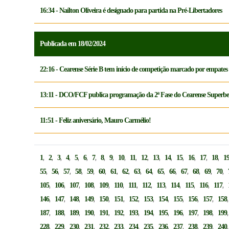
16:34 - Naílton Oliveira é designado para partida na Pré-Libertadores
Publicada em 18/02/2024
22:16 - Cearense Série B tem início de competição marcado por empates 
13:11 - DCO/FCF publica programação da 2ª Fase do Cearense Superbe
11:51 - Feliz aniversário, Mauro Carmélio!
,
,
,
,
,
,
,
,
,
,
,
,
,
,
,
,
,
,
1
2
3
4
5
6
7
8
9
10
11
12
13
14
15
16
17
18
1
,
,
,
,
,
,
,
,
,
,
,
,
,
,
,
,
55
56
57
58
59
60
61
62
63
64
65
66
67
68
69
70
,
,
,
,
,
,
,
,
,
,
,
,
,
105
106
107
108
109
110
111
112
113
114
115
116
117
,
,
,
,
,
,
,
,
,
,
,
,
146
147
148
149
150
151
152
153
154
155
156
157
158
,
,
,
,
,
,
,
,
,
,
,
,
187
188
189
190
191
192
193
194
195
196
197
198
199
,
,
,
,
,
,
,
,
,
,
,
,
228
229
230
231
232
233
234
235
236
237
238
239
240