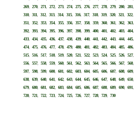
,
,
,
,
,
,
,
,
,
,
,
,
269
270
271
272
273
274
275
276
277
278
279
280
281
,
,
,
,
,
,
,
,
,
,
,
,
310
311
312
313
314
315
316
317
318
319
320
321
322
,
,
,
,
,
,
,
,
,
,
,
,
351
352
353
354
355
356
357
358
359
360
361
362
363
,
,
,
,
,
,
,
,
,
,
,
,
392
393
394
395
396
397
398
399
400
401
402
403
404
,
,
,
,
,
,
,
,
,
,
,
,
433
434
435
436
437
438
439
440
441
442
443
444
445
,
,
,
,
,
,
,
,
,
,
,
,
474
475
476
477
478
479
480
481
482
483
484
485
486
,
,
,
,
,
,
,
,
,
,
,
,
515
516
517
518
519
520
521
522
523
524
525
526
527
,
,
,
,
,
,
,
,
,
,
,
,
556
557
558
559
560
561
562
563
564
565
566
567
568
,
,
,
,
,
,
,
,
,
,
,
,
597
598
599
600
601
602
603
604
605
606
607
608
609
,
,
,
,
,
,
,
,
,
,
,
,
638
639
640
641
642
643
644
645
646
647
648
649
650
,
,
,
,
,
,
,
,
,
,
,
,
679
680
681
682
683
684
685
686
687
688
689
690
691
,
,
,
,
,
,
,
,
,
,
720
721
722
723
724
725
726
727
728
729
730