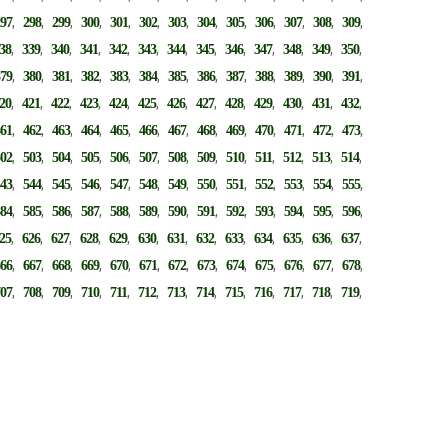
,
,
,
,
,
,
,
,
,
,
,
,
,
297
298
299
300
301
302
303
304
305
306
307
308
309
,
,
,
,
,
,
,
,
,
,
,
,
,
38
339
340
341
342
343
344
345
346
347
348
349
350
,
,
,
,
,
,
,
,
,
,
,
,
,
379
380
381
382
383
384
385
386
387
388
389
390
391
,
,
,
,
,
,
,
,
,
,
,
,
,
20
421
422
423
424
425
426
427
428
429
430
431
432
,
,
,
,
,
,
,
,
,
,
,
,
,
461
462
463
464
465
466
467
468
469
470
471
472
473
,
,
,
,
,
,
,
,
,
,
,
,
,
502
503
504
505
506
507
508
509
510
511
512
513
514
,
,
,
,
,
,
,
,
,
,
,
,
,
543
544
545
546
547
548
549
550
551
552
553
554
555
,
,
,
,
,
,
,
,
,
,
,
,
,
584
585
586
587
588
589
590
591
592
593
594
595
596
,
,
,
,
,
,
,
,
,
,
,
,
,
25
626
627
628
629
630
631
632
633
634
635
636
637
,
,
,
,
,
,
,
,
,
,
,
,
,
666
667
668
669
670
671
672
673
674
675
676
677
678
,
,
,
,
,
,
,
,
,
,
,
,
,
707
708
709
710
711
712
713
714
715
716
717
718
719