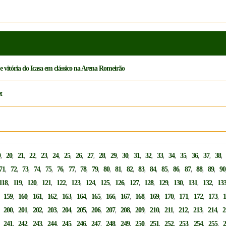
e vitória do Icasa em clássico na Arena Romeirão
t
,
,
,
,
,
,
,
,
,
,
,
,
,
,
,
,
,
,
,
9
20
21
22
23
24
25
26
27
28
29
30
31
32
33
34
35
36
37
38
,
,
,
,
,
,
,
,
,
,
,
,
,
,
,
,
,
,
,
71
72
73
74
75
76
77
78
79
80
81
82
83
84
85
86
87
88
89
90
,
,
,
,
,
,
,
,
,
,
,
,
,
,
,
118
119
120
121
122
123
124
125
126
127
128
129
130
131
132
13
,
,
,
,
,
,
,
,
,
,
,
,
,
,
,
,
159
160
161
162
163
164
165
166
167
168
169
170
171
172
173
,
,
,
,
,
,
,
,
,
,
,
,
,
,
,
,
200
201
202
203
204
205
206
207
208
209
210
211
212
213
214
2
,
,
,
,
,
,
,
,
,
,
,
,
,
,
,
,
241
242
243
244
245
246
247
248
249
250
251
252
253
254
255