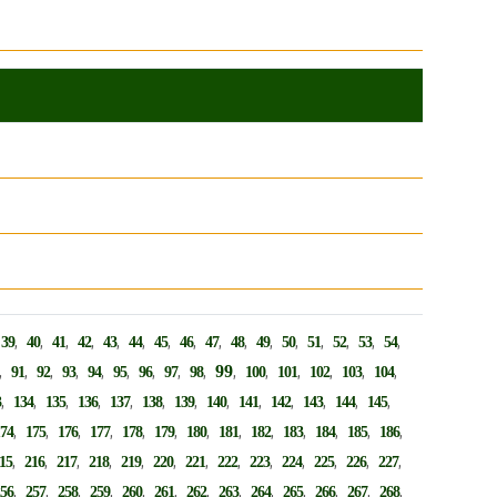
,
,
,
,
,
,
,
,
,
,
,
,
,
,
,
,
,
39
40
41
42
43
44
45
46
47
48
49
50
51
52
53
54
,
,
,
,
,
,
,
,
,
99
,
,
,
,
,
,
91
92
93
94
95
96
97
98
100
101
102
103
104
,
,
,
,
,
,
,
,
,
,
,
,
,
3
134
135
136
137
138
139
140
141
142
143
144
145
,
,
,
,
,
,
,
,
,
,
,
,
,
174
175
176
177
178
179
180
181
182
183
184
185
186
,
,
,
,
,
,
,
,
,
,
,
,
,
15
216
217
218
219
220
221
222
223
224
225
226
227
,
,
,
,
,
,
,
,
,
,
,
,
,
256
257
258
259
260
261
262
263
264
265
266
267
268