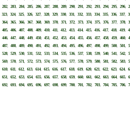
,
,
,
,
,
,
,
,
,
,
,
,
,
,
,
,
282
283
284
285
286
287
288
289
290
291
292
293
294
295
296
,
,
,
,
,
,
,
,
,
,
,
,
,
,
,
,
323
324
325
326
327
328
329
330
331
332
333
334
335
336
337
3
,
,
,
,
,
,
,
,
,
,
,
,
,
,
,
,
364
365
366
367
368
369
370
371
372
373
374
375
376
377
378
,
,
,
,
,
,
,
,
,
,
,
,
,
,
,
,
405
406
407
408
409
410
411
412
413
414
415
416
417
418
419
4
,
,
,
,
,
,
,
,
,
,
,
,
,
,
,
,
446
447
448
449
450
451
452
453
454
455
456
457
458
459
460
,
,
,
,
,
,
,
,
,
,
,
,
,
,
,
,
487
488
489
490
491
492
493
494
495
496
497
498
499
500
501
,
,
,
,
,
,
,
,
,
,
,
,
,
,
,
,
528
529
530
531
532
533
534
535
536
537
538
539
540
541
542
,
,
,
,
,
,
,
,
,
,
,
,
,
,
,
,
569
570
571
572
573
574
575
576
577
578
579
580
581
582
583
,
,
,
,
,
,
,
,
,
,
,
,
,
,
,
,
610
611
612
613
614
615
616
617
618
619
620
621
622
623
624
6
,
,
,
,
,
,
,
,
,
,
,
,
,
,
,
,
651
652
653
654
655
656
657
658
659
660
661
662
663
664
665
,
,
,
,
,
,
,
,
,
,
,
,
,
,
,
,
692
693
694
695
696
697
698
699
700
701
702
703
704
705
706