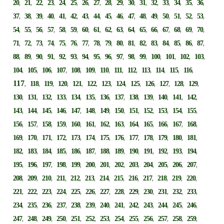
,
,
,
,
,
,
,
,
,
,
,
,
,
,
,
,
,
20
21
22
23
24
25
26
27
28
29
30
31
32
33
34
35
36
,
,
,
,
,
,
,
,
,
,
,
,
,
,
,
,
,
37
38
39
40
41
42
43
44
45
46
47
48
49
50
51
52
53
,
,
,
,
,
,
,
,
,
,
,
,
,
,
,
,
,
54
55
56
57
58
59
60
61
62
63
64
65
66
67
68
69
70
,
,
,
,
,
,
,
,
,
,
,
,
,
,
,
,
,
71
72
73
74
75
76
77
78
79
80
81
82
83
84
85
86
87
,
,
,
,
,
,
,
,
,
,
,
,
,
,
,
,
88
89
90
91
92
93
94
95
96
97
98
99
100
101
102
103
,
,
,
,
,
,
,
,
,
,
,
,
,
104
105
106
107
108
109
110
111
112
113
114
115
116
117
,
,
,
,
,
,
,
,
,
,
,
,
,
118
119
120
121
122
123
124
125
126
127
128
129
,
,
,
,
,
,
,
,
,
,
,
,
,
130
131
132
133
134
135
136
137
138
139
140
141
142
,
,
,
,
,
,
,
,
,
,
,
,
,
143
144
145
146
147
148
149
150
151
152
153
154
155
,
,
,
,
,
,
,
,
,
,
,
,
,
156
157
158
159
160
161
162
163
164
165
166
167
168
,
,
,
,
,
,
,
,
,
,
,
,
,
169
170
171
172
173
174
175
176
177
178
179
180
181
,
,
,
,
,
,
,
,
,
,
,
,
,
182
183
184
185
186
187
188
189
190
191
192
193
194
,
,
,
,
,
,
,
,
,
,
,
,
,
195
196
197
198
199
200
201
202
203
204
205
206
207
,
,
,
,
,
,
,
,
,
,
,
,
,
208
209
210
211
212
213
214
215
216
217
218
219
220
,
,
,
,
,
,
,
,
,
,
,
,
,
221
222
223
224
225
226
227
228
229
230
231
232
233
,
,
,
,
,
,
,
,
,
,
,
,
,
234
235
236
237
238
239
240
241
242
243
244
245
246
,
,
,
,
,
,
,
,
,
,
,
,
,
247
248
249
250
251
252
253
254
255
256
257
258
259