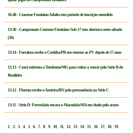
16:40 - Cearense Feminino Adulto tem período de inscrição estendido
13:36 - Campeonato Cearense Feminino Sub-17 tem abertura neste sábado
(26)
13:14 - Fortaleza recebe o Coritiba/PR em retorno ao PV depois de 17 anos
13:13 - Ceará enfrenta o Tombense/MG para voltar a vencer pela Série B do
Brasileiro
13:12 - Floresta recebe o América/RN pela permanência na Série C
13:11 - Série D: Ferroviário encara o Maranhão/MA em duelo pelo acesso
,
,
,
,
,
,
,
,
,
,
,
,
,
,
,
,
,
,
,
1
2
3
4
5
6
7
8
9
10
11
12
13
14
15
16
17
18
19