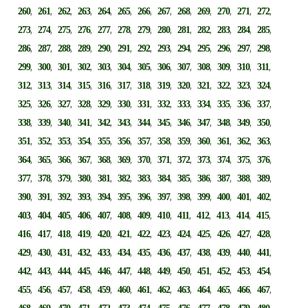
,
,
,
,
,
,
,
,
,
,
,
,
,
260
261
262
263
264
265
266
267
268
269
270
271
272
,
,
,
,
,
,
,
,
,
,
,
,
,
273
274
275
276
277
278
279
280
281
282
283
284
285
,
,
,
,
,
,
,
,
,
,
,
,
,
286
287
288
289
290
291
292
293
294
295
296
297
298
,
,
,
,
,
,
,
,
,
,
,
,
,
299
300
301
302
303
304
305
306
307
308
309
310
311
,
,
,
,
,
,
,
,
,
,
,
,
,
312
313
314
315
316
317
318
319
320
321
322
323
324
,
,
,
,
,
,
,
,
,
,
,
,
,
325
326
327
328
329
330
331
332
333
334
335
336
337
,
,
,
,
,
,
,
,
,
,
,
,
,
338
339
340
341
342
343
344
345
346
347
348
349
350
,
,
,
,
,
,
,
,
,
,
,
,
,
351
352
353
354
355
356
357
358
359
360
361
362
363
,
,
,
,
,
,
,
,
,
,
,
,
,
364
365
366
367
368
369
370
371
372
373
374
375
376
,
,
,
,
,
,
,
,
,
,
,
,
,
377
378
379
380
381
382
383
384
385
386
387
388
389
,
,
,
,
,
,
,
,
,
,
,
,
,
390
391
392
393
394
395
396
397
398
399
400
401
402
,
,
,
,
,
,
,
,
,
,
,
,
,
403
404
405
406
407
408
409
410
411
412
413
414
415
,
,
,
,
,
,
,
,
,
,
,
,
,
416
417
418
419
420
421
422
423
424
425
426
427
428
,
,
,
,
,
,
,
,
,
,
,
,
,
429
430
431
432
433
434
435
436
437
438
439
440
441
,
,
,
,
,
,
,
,
,
,
,
,
,
442
443
444
445
446
447
448
449
450
451
452
453
454
,
,
,
,
,
,
,
,
,
,
,
,
,
455
456
457
458
459
460
461
462
463
464
465
466
467
,
,
,
,
,
,
,
,
,
,
,
,
,