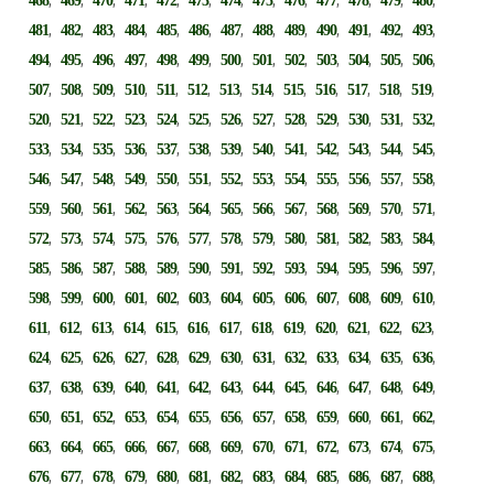
468
469
470
471
472
473
474
475
476
477
478
479
480
,
,
,
,
,
,
,
,
,
,
,
,
,
481
482
483
484
485
486
487
488
489
490
491
492
493
,
,
,
,
,
,
,
,
,
,
,
,
,
494
495
496
497
498
499
500
501
502
503
504
505
506
,
,
,
,
,
,
,
,
,
,
,
,
,
507
508
509
510
511
512
513
514
515
516
517
518
519
,
,
,
,
,
,
,
,
,
,
,
,
,
520
521
522
523
524
525
526
527
528
529
530
531
532
,
,
,
,
,
,
,
,
,
,
,
,
,
533
534
535
536
537
538
539
540
541
542
543
544
545
,
,
,
,
,
,
,
,
,
,
,
,
,
546
547
548
549
550
551
552
553
554
555
556
557
558
,
,
,
,
,
,
,
,
,
,
,
,
,
559
560
561
562
563
564
565
566
567
568
569
570
571
,
,
,
,
,
,
,
,
,
,
,
,
,
572
573
574
575
576
577
578
579
580
581
582
583
584
,
,
,
,
,
,
,
,
,
,
,
,
,
585
586
587
588
589
590
591
592
593
594
595
596
597
,
,
,
,
,
,
,
,
,
,
,
,
,
598
599
600
601
602
603
604
605
606
607
608
609
610
,
,
,
,
,
,
,
,
,
,
,
,
,
611
612
613
614
615
616
617
618
619
620
621
622
623
,
,
,
,
,
,
,
,
,
,
,
,
,
624
625
626
627
628
629
630
631
632
633
634
635
636
,
,
,
,
,
,
,
,
,
,
,
,
,
637
638
639
640
641
642
643
644
645
646
647
648
649
,
,
,
,
,
,
,
,
,
,
,
,
,
650
651
652
653
654
655
656
657
658
659
660
661
662
,
,
,
,
,
,
,
,
,
,
,
,
,
663
664
665
666
667
668
669
670
671
672
673
674
675
,
,
,
,
,
,
,
,
,
,
,
,
,
676
677
678
679
680
681
682
683
684
685
686
687
688