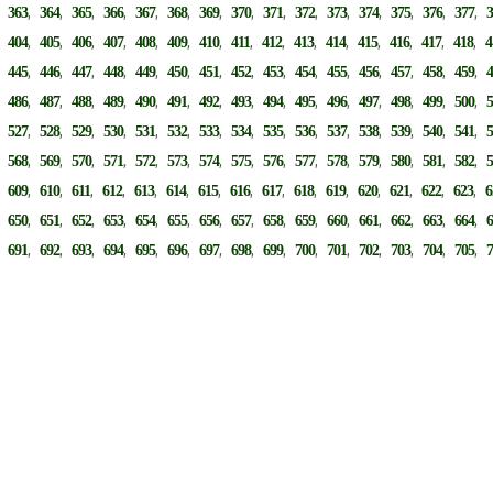
,
,
,
,
,
,
,
,
,
,
,
,
,
,
,
,
363
364
365
366
367
368
369
370
371
372
373
374
375
376
377
,
,
,
,
,
,
,
,
,
,
,
,
,
,
,
,
404
405
406
407
408
409
410
411
412
413
414
415
416
417
418
4
,
,
,
,
,
,
,
,
,
,
,
,
,
,
,
,
445
446
447
448
449
450
451
452
453
454
455
456
457
458
459
,
,
,
,
,
,
,
,
,
,
,
,
,
,
,
,
486
487
488
489
490
491
492
493
494
495
496
497
498
499
500
,
,
,
,
,
,
,
,
,
,
,
,
,
,
,
,
527
528
529
530
531
532
533
534
535
536
537
538
539
540
541
,
,
,
,
,
,
,
,
,
,
,
,
,
,
,
,
568
569
570
571
572
573
574
575
576
577
578
579
580
581
582
,
,
,
,
,
,
,
,
,
,
,
,
,
,
,
,
609
610
611
612
613
614
615
616
617
618
619
620
621
622
623
6
,
,
,
,
,
,
,
,
,
,
,
,
,
,
,
,
650
651
652
653
654
655
656
657
658
659
660
661
662
663
664
,
,
,
,
,
,
,
,
,
,
,
,
,
,
,
,
691
692
693
694
695
696
697
698
699
700
701
702
703
704
705