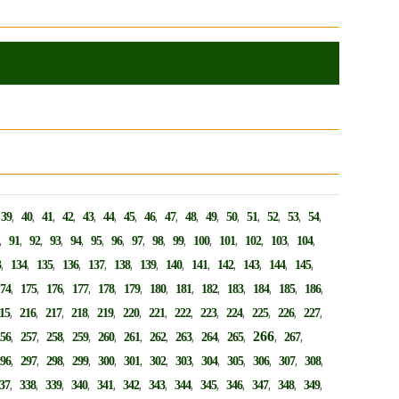
,
,
,
,
,
,
,
,
,
,
,
,
,
,
,
,
,
39
40
41
42
43
44
45
46
47
48
49
50
51
52
53
54
,
,
,
,
,
,
,
,
,
,
,
,
,
,
,
91
92
93
94
95
96
97
98
99
100
101
102
103
104
,
,
,
,
,
,
,
,
,
,
,
,
,
3
134
135
136
137
138
139
140
141
142
143
144
145
,
,
,
,
,
,
,
,
,
,
,
,
,
174
175
176
177
178
179
180
181
182
183
184
185
186
,
,
,
,
,
,
,
,
,
,
,
,
,
15
216
217
218
219
220
221
222
223
224
225
226
227
,
,
,
,
,
,
,
,
,
,
266
,
,
256
257
258
259
260
261
262
263
264
265
267
,
,
,
,
,
,
,
,
,
,
,
,
,
296
297
298
299
300
301
302
303
304
305
306
307
308
,
,
,
,
,
,
,
,
,
,
,
,
,
37
338
339
340
341
342
343
344
345
346
347
348
349