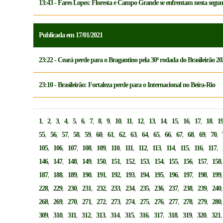
13:43 - Fares Lopes: Floresta e Campo Grande se enfrentam nesta segund
Publicada em 17/01/2021
23:22 - Ceará perde para o Bragantino pela 30ª rodada do Brasileirão 20
23:10 - Brasileirão: Fortaleza perde para o Internacional no Beira-Rio
,
,
,
,
,
,
,
,
,
,
,
,
,
,
,
,
,
,
1
2
3
4
5
6
7
8
9
10
11
12
13
14
15
16
17
18
1
,
,
,
,
,
,
,
,
,
,
,
,
,
,
,
,
55
56
57
58
59
60
61
62
63
64
65
66
67
68
69
70
,
,
,
,
,
,
,
,
,
,
,
,
,
105
106
107
108
109
110
111
112
113
114
115
116
117
,
,
,
,
,
,
,
,
,
,
,
,
146
147
148
149
150
151
152
153
154
155
156
157
158
,
,
,
,
,
,
,
,
,
,
,
,
187
188
189
190
191
192
193
194
195
196
197
198
199
,
,
,
,
,
,
,
,
,
,
,
,
228
229
230
231
232
233
234
235
236
237
238
239
240
,
,
,
,
,
,
,
,
,
,
,
,
268
269
270
271
272
273
274
275
276
277
278
279
280
,
,
,
,
,
,
,
,
,
,
,
,
309
310
311
312
313
314
315
316
317
318
319
320
321