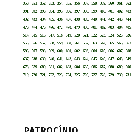
,
,
,
,
,
,
,
,
,
,
,
,
350
351
352
353
354
355
356
357
358
359
360
361
362
,
,
,
,
,
,
,
,
,
,
,
,
391
392
393
394
395
396
397
398
399
400
401
402
403
,
,
,
,
,
,
,
,
,
,
,
,
432
433
434
435
436
437
438
439
440
441
442
443
444
,
,
,
,
,
,
,
,
,
,
,
,
473
474
475
476
477
478
479
480
481
482
483
484
485
,
,
,
,
,
,
,
,
,
,
,
,
514
515
516
517
518
519
520
521
522
523
524
525
526
,
,
,
,
,
,
,
,
,
,
,
,
555
556
557
558
559
560
561
562
563
564
565
566
567
,
,
,
,
,
,
,
,
,
,
,
,
596
597
598
599
600
601
602
603
604
605
606
607
608
,
,
,
,
,
,
,
,
,
,
,
,
637
638
639
640
641
642
643
644
645
646
647
648
649
,
,
,
,
,
,
,
,
,
,
,
,
678
679
680
681
682
683
684
685
686
687
688
689
690
,
,
,
,
,
,
,
,
,
,
,
,
719
720
721
722
723
724
725
726
727
728
729
730
731
PATROCÍNIO