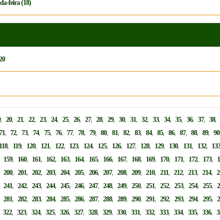
a-feira (18)
20
,
,
,
,
,
,
,
,
,
,
,
,
,
,
,
,
,
,
,
9
20
21
22
23
24
25
26
27
28
29
30
31
32
33
34
35
36
37
38
,
,
,
,
,
,
,
,
,
,
,
,
,
,
,
,
,
,
,
71
72
73
74
75
76
77
78
79
80
81
82
83
84
85
86
87
88
89
90
,
,
,
,
,
,
,
,
,
,
,
,
,
,
,
118
119
120
121
122
123
124
125
126
127
128
129
130
131
132
13
,
,
,
,
,
,
,
,
,
,
,
,
,
,
,
,
159
160
161
162
163
164
165
166
167
168
169
170
171
172
173
,
,
,
,
,
,
,
,
,
,
,
,
,
,
,
,
200
201
202
203
204
205
206
207
208
209
210
211
212
213
214
2
,
,
,
,
,
,
,
,
,
,
,
,
,
,
,
,
241
242
243
244
245
246
247
248
249
250
251
252
253
254
255
,
,
,
,
,
,
,
,
,
,
,
,
,
,
,
,
281
282
283
284
285
286
287
288
289
290
291
292
293
294
295
,
,
,
,
,
,
,
,
,
,
,
,
,
,
,
,
322
323
324
325
326
327
328
329
330
331
332
333
334
335
336
3