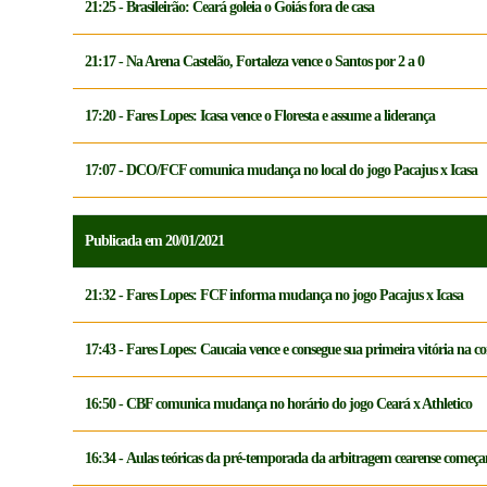
21:25 - Brasileirão: Ceará goleia o Goiás fora de casa
21:17 - Na Arena Castelão, Fortaleza vence o Santos por 2 a 0
17:20 - Fares Lopes: Icasa vence o Floresta e assume a liderança
17:07 - DCO/FCF comunica mudança no local do jogo Pacajus x Icasa
Publicada em 20/01/2021
21:32 - Fares Lopes: FCF informa mudança no jogo Pacajus x Icasa
17:43 - Fares Lopes: Caucaia vence e consegue sua primeira vitória na c
16:50 - CBF comunica mudança no horário do jogo Ceará x Athletico
16:34 - Aulas teóricas da pré-temporada da arbitragem cearense começa