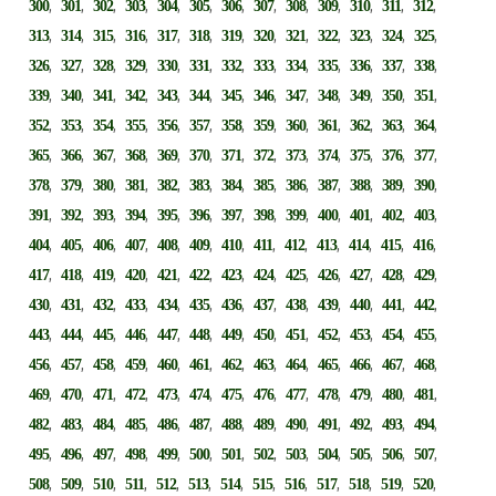
,
,
,
,
,
,
,
,
,
,
,
,
,
300
301
302
303
304
305
306
307
308
309
310
311
312
,
,
,
,
,
,
,
,
,
,
,
,
,
313
314
315
316
317
318
319
320
321
322
323
324
325
,
,
,
,
,
,
,
,
,
,
,
,
,
326
327
328
329
330
331
332
333
334
335
336
337
338
,
,
,
,
,
,
,
,
,
,
,
,
,
339
340
341
342
343
344
345
346
347
348
349
350
351
,
,
,
,
,
,
,
,
,
,
,
,
,
352
353
354
355
356
357
358
359
360
361
362
363
364
,
,
,
,
,
,
,
,
,
,
,
,
,
365
366
367
368
369
370
371
372
373
374
375
376
377
,
,
,
,
,
,
,
,
,
,
,
,
,
378
379
380
381
382
383
384
385
386
387
388
389
390
,
,
,
,
,
,
,
,
,
,
,
,
,
391
392
393
394
395
396
397
398
399
400
401
402
403
,
,
,
,
,
,
,
,
,
,
,
,
,
404
405
406
407
408
409
410
411
412
413
414
415
416
,
,
,
,
,
,
,
,
,
,
,
,
,
417
418
419
420
421
422
423
424
425
426
427
428
429
,
,
,
,
,
,
,
,
,
,
,
,
,
430
431
432
433
434
435
436
437
438
439
440
441
442
,
,
,
,
,
,
,
,
,
,
,
,
,
443
444
445
446
447
448
449
450
451
452
453
454
455
,
,
,
,
,
,
,
,
,
,
,
,
,
456
457
458
459
460
461
462
463
464
465
466
467
468
,
,
,
,
,
,
,
,
,
,
,
,
,
469
470
471
472
473
474
475
476
477
478
479
480
481
,
,
,
,
,
,
,
,
,
,
,
,
,
482
483
484
485
486
487
488
489
490
491
492
493
494
,
,
,
,
,
,
,
,
,
,
,
,
,
495
496
497
498
499
500
501
502
503
504
505
506
507
,
,
,
,
,
,
,
,
,
,
,
,
,
508
509
510
511
512
513
514
515
516
517
518
519
520