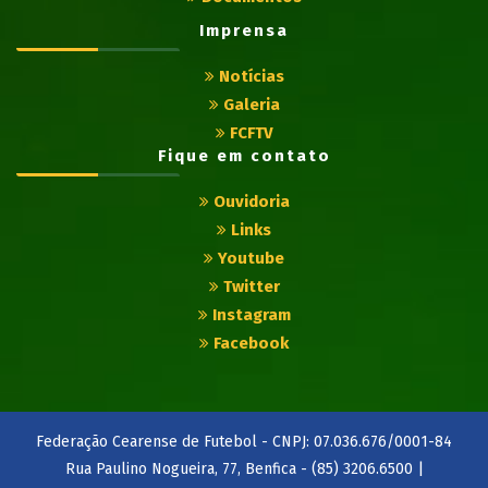
Imprensa
Notícias
Galeria
FCFTV
Fique em contato
Ouvidoria
Links
Youtube
Twitter
Instagram
Facebook
Federação Cearense de Futebol - CNPJ: 07.036.676/0001-84
Rua Paulino Nogueira, 77, Benfica - (85) 3206.6500 |