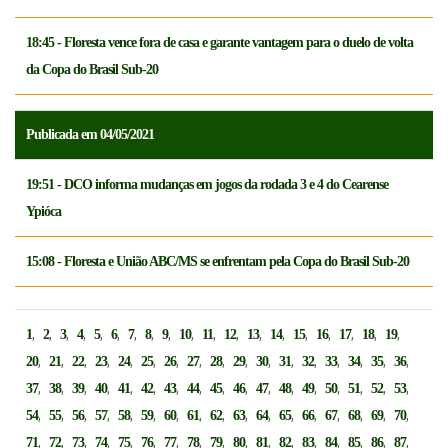
18:45 - Floresta vence fora de casa e garante vantagem para o duelo de volta
da Copa do Brasil Sub-20
Publicada em 04/05/2021
19:51 - DCO informa mudanças em jogos da rodada 3 e 4 do Cearense
Ypióca
15:08 - Floresta e União ABC/MS se enfrentam pela Copa do Brasil Sub-20
,
,
,
,
,
,
,
,
,
,
,
,
,
,
,
,
,
,
,
1
2
3
4
5
6
7
8
9
10
11
12
13
14
15
16
17
18
19
,
,
,
,
,
,
,
,
,
,
,
,
,
,
,
,
,
20
21
22
23
24
25
26
27
28
29
30
31
32
33
34
35
36
,
,
,
,
,
,
,
,
,
,
,
,
,
,
,
,
,
37
38
39
40
41
42
43
44
45
46
47
48
49
50
51
52
53
,
,
,
,
,
,
,
,
,
,
,
,
,
,
,
,
,
54
55
56
57
58
59
60
61
62
63
64
65
66
67
68
69
70
,
,
,
,
,
,
,
,
,
,
,
,
,
,
,
,
,
71
72
73
74
75
76
77
78
79
80
81
82
83
84
85
86
87