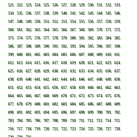
,
,
,
,
,
,
,
,
,
,
,
,
,
521
522
523
524
525
526
527
528
529
530
531
532
533
,
,
,
,
,
,
,
,
,
,
,
,
,
534
535
536
537
538
539
540
541
542
543
544
545
546
,
,
,
,
,
,
,
,
,
,
,
,
,
547
548
549
550
551
552
553
554
555
556
557
558
559
,
,
,
,
,
,
,
,
,
,
,
,
,
560
561
562
563
564
565
566
567
568
569
570
571
572
,
,
,
,
,
,
,
,
,
,
,
,
,
573
574
575
576
577
578
579
580
581
582
583
584
585
,
,
,
,
,
,
,
,
,
,
,
,
,
586
587
588
589
590
591
592
593
594
595
596
597
598
,
,
,
,
,
,
,
,
,
,
,
,
,
599
600
601
602
603
604
605
606
607
608
609
610
611
,
,
,
,
,
,
,
,
,
,
,
,
,
612
613
614
615
616
617
618
619
620
621
622
623
624
,
,
,
,
,
,
,
,
,
,
,
,
,
625
626
627
628
629
630
631
632
633
634
635
636
637
,
,
,
,
,
,
,
,
,
,
,
,
,
638
639
640
641
642
643
644
645
646
647
648
649
650
,
,
,
,
,
,
,
,
,
,
,
,
,
651
652
653
654
655
656
657
658
659
660
661
662
663
,
,
,
,
,
,
,
,
,
,
,
,
,
664
665
666
667
668
669
670
671
672
673
674
675
676
,
,
,
,
,
,
,
,
,
,
,
,
,
677
678
679
680
681
682
683
684
685
686
687
688
689
,
,
,
,
,
,
,
,
,
,
,
,
,
690
691
692
693
694
695
696
697
698
699
700
701
702
,
,
,
,
,
,
,
,
,
,
,
,
,
703
704
705
706
707
708
709
710
711
712
713
714
715
,
,
,
,
,
,
,
,
,
,
,
,
,
716
717
718
719
720
721
722
723
724
725
726
727
728
,
,