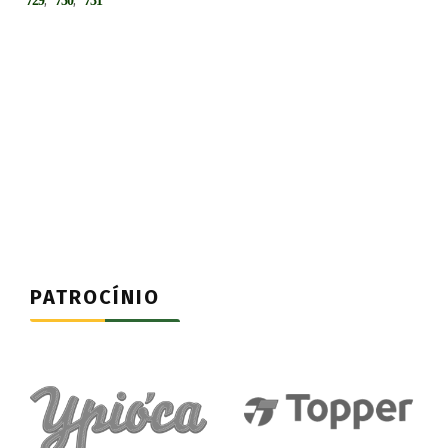
729
730
731
PATROCÍNIO