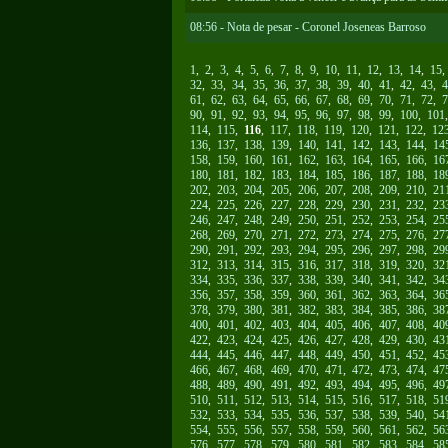
08:56 - Nota de pesar - Coronel Joseneas Barroso
1
,
2
,
3
,
4
,
5
,
6
,
7
,
8
,
9
,
10
,
11
,
12
,
13
,
14
,
15
32
,
33
,
34
,
35
,
36
,
37
,
38
,
39
,
40
,
41
,
42
,
43
,
4
61
,
62
,
63
,
64
,
65
,
66
,
67
,
68
,
69
,
70
,
71
,
72
,
7
90
,
91
,
92
,
93
,
94
,
95
,
96
,
97
,
98
,
99
,
100
,
101
114
,
115
,
116
,
117
,
118
,
119
,
120
,
121
,
122
,
12
136
,
137
,
138
,
139
,
140
,
141
,
142
,
143
,
144
,
14
158
,
159
,
160
,
161
,
162
,
163
,
164
,
165
,
166
,
16
180
,
181
,
182
,
183
,
184
,
185
,
186
,
187
,
188
,
18
202
,
203
,
204
,
205
,
206
,
207
,
208
,
209
,
210
,
21
224
,
225
,
226
,
227
,
228
,
229
,
230
,
231
,
232
,
23
246
,
247
,
248
,
249
,
250
,
251
,
252
,
253
,
254
,
25
268
,
269
,
270
,
271
,
272
,
273
,
274
,
275
,
276
,
27
290
,
291
,
292
,
293
,
294
,
295
,
296
,
297
,
298
,
29
312
,
313
,
314
,
315
,
316
,
317
,
318
,
319
,
320
,
32
334
,
335
,
336
,
337
,
338
,
339
,
340
,
341
,
342
,
34
356
,
357
,
358
,
359
,
360
,
361
,
362
,
363
,
364
,
36
378
,
379
,
380
,
381
,
382
,
383
,
384
,
385
,
386
,
38
400
,
401
,
402
,
403
,
404
,
405
,
406
,
407
,
408
,
40
422
,
423
,
424
,
425
,
426
,
427
,
428
,
429
,
430
,
43
444
,
445
,
446
,
447
,
448
,
449
,
450
,
451
,
452
,
45
466
,
467
,
468
,
469
,
470
,
471
,
472
,
473
,
474
,
47
488
,
489
,
490
,
491
,
492
,
493
,
494
,
495
,
496
,
49
510
,
511
,
512
,
513
,
514
,
515
,
516
,
517
,
518
,
51
532
,
533
,
534
,
535
,
536
,
537
,
538
,
539
,
540
,
54
554
,
555
,
556
,
557
,
558
,
559
,
560
,
561
,
562
,
56
576
,
577
,
578
,
579
,
580
,
581
,
582
,
583
,
584
,
58