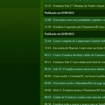
13:32 - Feminino Sub-17: Meninas do Vozão e Juasal 
Publicada em 03/09/2023
22:08 - Ferroviário vence nas penalidades e garante o 
21:59 - Fortaleza é superado pelo Fluminense/RJ fora 
Publicada em 02/09/2023
23:44 - Ceará é campeão do Campeonato Cearense Su
19:45 - Em estreia de Mancini, Ceará vence na Arena 
09:12 - Ceará e Fortaleza decidem o título do Cearense
09:11 - Feminino Sub-17 tem rodada neste final de se
09:10 - Sub-13: 3ª rodada acontece inicia neste sábado
09:09 - Ceará recebe o Criciúma/SC na Arena Castelão
09:09 - Ferroviário recebe o Maranhão/MA em jogo qu
09:08 - Série A: Fortaleza encara o Fluminense/RJ fora
08:59 - Cidade de Fortaleza é cotada como uma das c
08:58 - Fortaleza volta a vencer e avança para as Semi