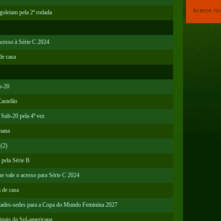
goleiam pela 2ª rodada
acesso à Série C 2024
de casa
b-20
Castelão
 Sub-20 pela 4ª vez
mana
 (2)
 pela Série B
e vale o acesso para Série C 2024
 de casa
idades-sedes para a Copa do Mundo Feminina 2027
finais da Sul-americana