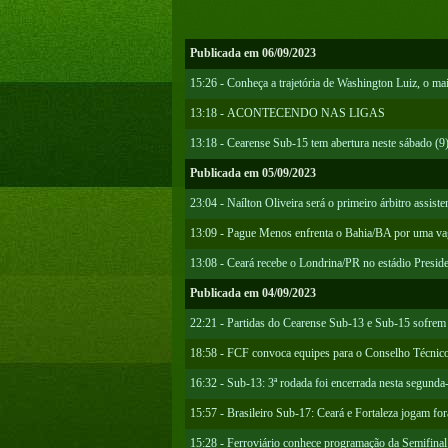
Publicada em 06/09/2023
15:26 - Conheça a trajetória de Washington Luiz, o mai
13:18 - ACONTECENDO NAS LIGAS
13:18 - Cearense Sub-15 tem abertura neste sábado (9
Publicada em 05/09/2023
23:04 - Naílton Oliveira será o primeiro árbitro assiste
13:09 - Pague Menos enfrenta o Bahia/BA por uma vag
13:08 - Ceará recebe o Londrina/PR no estádio Presid
Publicada em 04/09/2023
22:21 - Partidas do Cearense Sub-13 e Sub-15 sofre
18:58 - FCF convoca equipes para o Conselho Técnic
16:32 - Sub-13: 3ª rodada foi encerrada nesta segunda-
15:57 - Brasileiro Sub-17: Ceará e Fortaleza jogam for
15:28 - Ferroviário conhece programação da Semifinal 