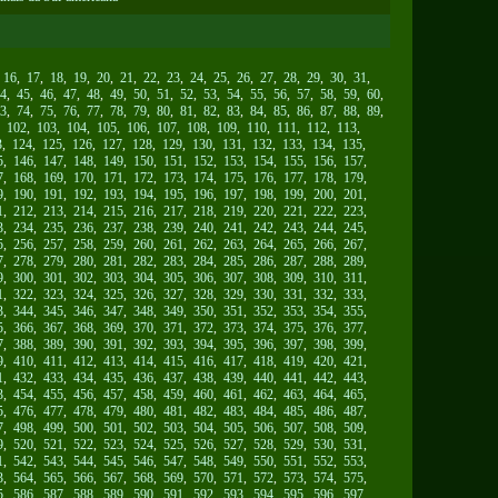
,
16
,
17
,
18
,
19
,
20
,
21
,
22
,
23
,
24
,
25
,
26
,
27
,
28
,
29
,
30
,
31
,
4
,
45
,
46
,
47
,
48
,
49
,
50
,
51
,
52
,
53
,
54
,
55
,
56
,
57
,
58
,
59
,
60
,
3
,
74
,
75
,
76
,
77
,
78
,
79
,
80
,
81
,
82
,
83
,
84
,
85
,
86
,
87
,
88
,
89
,
,
102
,
103
,
104
,
105
,
106
,
107
,
108
,
109
,
110
,
111
,
112
,
113
,
3
,
124
,
125
,
126
,
127
,
128
,
129
,
130
,
131
,
132
,
133
,
134
,
135
,
5
,
146
,
147
,
148
,
149
,
150
,
151
,
152
,
153
,
154
,
155
,
156
,
157
,
7
,
168
,
169
,
170
,
171
,
172
,
173
,
174
,
175
,
176
,
177
,
178
,
179
,
9
,
190
,
191
,
192
,
193
,
194
,
195
,
196
,
197
,
198
,
199
,
200
,
201
,
1
,
212
,
213
,
214
,
215
,
216
,
217
,
218
,
219
,
220
,
221
,
222
,
223
,
3
,
234
,
235
,
236
,
237
,
238
,
239
,
240
,
241
,
242
,
243
,
244
,
245
,
5
,
256
,
257
,
258
,
259
,
260
,
261
,
262
,
263
,
264
,
265
,
266
,
267
,
7
,
278
,
279
,
280
,
281
,
282
,
283
,
284
,
285
,
286
,
287
,
288
,
289
,
9
,
300
,
301
,
302
,
303
,
304
,
305
,
306
,
307
,
308
,
309
,
310
,
311
,
1
,
322
,
323
,
324
,
325
,
326
,
327
,
328
,
329
,
330
,
331
,
332
,
333
,
3
,
344
,
345
,
346
,
347
,
348
,
349
,
350
,
351
,
352
,
353
,
354
,
355
,
5
,
366
,
367
,
368
,
369
,
370
,
371
,
372
,
373
,
374
,
375
,
376
,
377
,
7
,
388
,
389
,
390
,
391
,
392
,
393
,
394
,
395
,
396
,
397
,
398
,
399
,
9
,
410
,
411
,
412
,
413
,
414
,
415
,
416
,
417
,
418
,
419
,
420
,
421
,
1
,
432
,
433
,
434
,
435
,
436
,
437
,
438
,
439
,
440
,
441
,
442
,
443
,
3
,
454
,
455
,
456
,
457
,
458
,
459
,
460
,
461
,
462
,
463
,
464
,
465
,
5
,
476
,
477
,
478
,
479
,
480
,
481
,
482
,
483
,
484
,
485
,
486
,
487
,
7
,
498
,
499
,
500
,
501
,
502
,
503
,
504
,
505
,
506
,
507
,
508
,
509
,
9
,
520
,
521
,
522
,
523
,
524
,
525
,
526
,
527
,
528
,
529
,
530
,
531
,
1
,
542
,
543
,
544
,
545
,
546
,
547
,
548
,
549
,
550
,
551
,
552
,
553
,
3
,
564
,
565
,
566
,
567
,
568
,
569
,
570
,
571
,
572
,
573
,
574
,
575
,
5
,
586
,
587
,
588
,
589
,
590
,
591
,
592
,
593
,
594
,
595
,
596
,
597
,