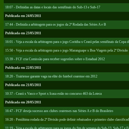
18:07 - Definidas as datas e locais das semifinais do Sub-13 e Sub-17
Publicada em 24/05/2011
17:44 - Definida a arbitragem para os jogos da 2ª Rodada das Séries A e B
Publicada em 23/05/2011
16:01 - Veja a escala da arbitragem para o jogo Coritiba x Ceará pelas semifinais da Copa d
15:50 - Veja a escala da arbitragem para o jogo Maranguape x Boa Viagem pela 2ª Divisão
15:39 - FCF cria Comissão para receber sugestões sobre o Estadual 2012
Publicada em 22/05/2011
18:20 - Trairiense garante vaga na elite do futebol cearense em 2012
Publicada em 21/05/2011
10:37 - Ceará x Vasco e Sport x Icasa estão no concurso 463 da Loteca
Publicada em 20/05/2011
16:47 - FCF deseja sucesso aos clubes cearenses nas Séries A e B do Brasileiro
16:20 - Penúltima rodada da 2ª Divisão pode definir rebaixados e primeiro clube classifica
11:19 - Veja a escala de arbitragem para os jogos do fim de semana do Sub-13, Sub-17 e 