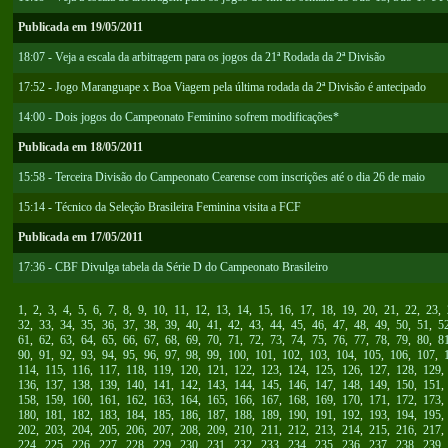
Publicada em 19/05/2011
18:07 - Veja a escala da arbitragem para os jogos da 21ª Rodada da 2ª Divisão
17:52 - Jogo Maranguape x Boa Viagem pela última rodada da 2ª Divisão é antecipado
14:00 - Dois jogos do Campeonato Feminino sofrem modificações*
Publicada em 18/05/2011
15:58 - Terceira Divisão do Campeonato Cearense com inscrições até o dia 26 de maio
15:14 - Técnico da Seleção Brasileira Feminina visita a FCF
Publicada em 17/05/2011
17:36 - CBF Divulga tabela da Série D do Campeonato Brasileiro
1
,
2
,
3
,
4
,
5
,
6
,
7
,
8
,
9
,
10
,
11
,
12
,
13
,
14
,
15
,
16
,
17
,
18
,
19
,
20
,
21
,
22
,
23
,
32
,
33
,
34
,
35
,
36
,
37
,
38
,
39
,
40
,
41
,
42
,
43
,
44
,
45
,
46
,
47
,
48
,
49
,
50
,
51
,
5
61
,
62
,
63
,
64
,
65
,
66
,
67
,
68
,
69
,
70
,
71
,
72
,
73
,
74
,
75
,
76
,
77
,
78
,
79
,
80
,
8
90
,
91
,
92
,
93
,
94
,
95
,
96
,
97
,
98
,
99
,
100
,
101
,
102
,
103
,
104
,
105
,
106
,
107
,
114
,
115
,
116
,
117
,
118
,
119
,
120
,
121
,
122
,
123
,
124
,
125
,
126
,
127
,
128
,
129
136
,
137
,
138
,
139
,
140
,
141
,
142
,
143
,
144
,
145
,
146
,
147
,
148
,
149
,
150
,
151
158
,
159
,
160
,
161
,
162
,
163
,
164
,
165
,
166
,
167
,
168
,
169
,
170
,
171
,
172
,
173
180
,
181
,
182
,
183
,
184
,
185
,
186
,
187
,
188
,
189
,
190
,
191
,
192
,
193
,
194
,
195
202
,
203
,
204
,
205
,
206
,
207
,
208
,
209
,
210
,
211
,
212
,
213
,
214
,
215
,
216
,
217
224
,
225
,
226
,
227
,
228
,
229
,
230
,
231
,
232
,
233
,
234
,
235
,
236
,
237
,
238
,
239