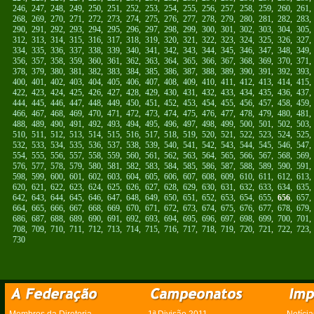
246
,
247
,
248
,
249
,
250
,
251
,
252
,
253
,
254
,
255
,
256
,
257
,
258
,
259
,
260
,
261
268
,
269
,
270
,
271
,
272
,
273
,
274
,
275
,
276
,
277
,
278
,
279
,
280
,
281
,
282
,
283
290
,
291
,
292
,
293
,
294
,
295
,
296
,
297
,
298
,
299
,
300
,
301
,
302
,
303
,
304
,
305
312
,
313
,
314
,
315
,
316
,
317
,
318
,
319
,
320
,
321
,
322
,
323
,
324
,
325
,
326
,
327
334
,
335
,
336
,
337
,
338
,
339
,
340
,
341
,
342
,
343
,
344
,
345
,
346
,
347
,
348
,
349
356
,
357
,
358
,
359
,
360
,
361
,
362
,
363
,
364
,
365
,
366
,
367
,
368
,
369
,
370
,
371
378
,
379
,
380
,
381
,
382
,
383
,
384
,
385
,
386
,
387
,
388
,
389
,
390
,
391
,
392
,
393
400
,
401
,
402
,
403
,
404
,
405
,
406
,
407
,
408
,
409
,
410
,
411
,
412
,
413
,
414
,
415
422
,
423
,
424
,
425
,
426
,
427
,
428
,
429
,
430
,
431
,
432
,
433
,
434
,
435
,
436
,
437
444
,
445
,
446
,
447
,
448
,
449
,
450
,
451
,
452
,
453
,
454
,
455
,
456
,
457
,
458
,
459
466
,
467
,
468
,
469
,
470
,
471
,
472
,
473
,
474
,
475
,
476
,
477
,
478
,
479
,
480
,
481
488
,
489
,
490
,
491
,
492
,
493
,
494
,
495
,
496
,
497
,
498
,
499
,
500
,
501
,
502
,
503
510
,
511
,
512
,
513
,
514
,
515
,
516
,
517
,
518
,
519
,
520
,
521
,
522
,
523
,
524
,
525
532
,
533
,
534
,
535
,
536
,
537
,
538
,
539
,
540
,
541
,
542
,
543
,
544
,
545
,
546
,
547
554
,
555
,
556
,
557
,
558
,
559
,
560
,
561
,
562
,
563
,
564
,
565
,
566
,
567
,
568
,
569
576
,
577
,
578
,
579
,
580
,
581
,
582
,
583
,
584
,
585
,
586
,
587
,
588
,
589
,
590
,
591
598
,
599
,
600
,
601
,
602
,
603
,
604
,
605
,
606
,
607
,
608
,
609
,
610
,
611
,
612
,
613
620
,
621
,
622
,
623
,
624
,
625
,
626
,
627
,
628
,
629
,
630
,
631
,
632
,
633
,
634
,
635
642
,
643
,
644
,
645
,
646
,
647
,
648
,
649
,
650
,
651
,
652
,
653
,
654
,
655
,
656
,
657
664
,
665
,
666
,
667
,
668
,
669
,
670
,
671
,
672
,
673
,
674
,
675
,
676
,
677
,
678
,
679
686
,
687
,
688
,
689
,
690
,
691
,
692
,
693
,
694
,
695
,
696
,
697
,
698
,
699
,
700
,
701
708
,
709
,
710
,
711
,
712
,
713
,
714
,
715
,
716
,
717
,
718
,
719
,
720
,
721
,
722
,
723
730