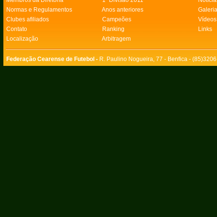
Membros da Diretoria
1ª Divisão 2011
Notícia
Normas e Regulamentos
Anos anteriores
Galeri
Clubes afiliados
Campeões
Vídeos
Contato
Ranking
Links
Localização
Arbitragem
Federação Cearense de Futebol -
R. Paulino Nogueira, 77 - Benfica - (85)320