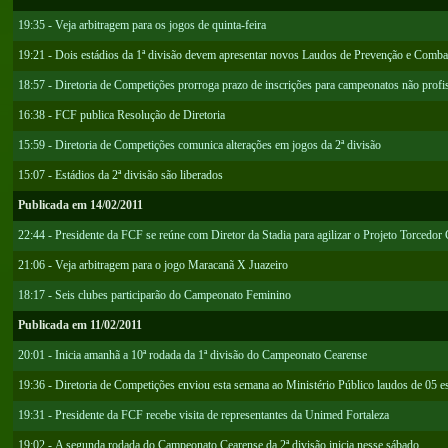
19:35 - Veja arbitragem para os jogos de quinta-feira
19:21 - Dois estádios da 1ª divisão devem apresentar novos Laudos de Prevenção e Comba
18:57 - Diretoria de Competições prorroga prazo de inscrições para campeonatos não profi
16:38 - FCF publica Resolução de Diretoria
15:59 - Diretoria de Competições comunica alterações em jogos da 2ª divisão
15:07 - Estádios da 2ª divisão são liberados
Publicada em 14/02/2011
22:44 - Presidente da FCF se reúne com Diretor da Stadia para agilizar o Projeto Torcedor
21:06 - Veja arbitragem para o jogo Maracanã X Juazeiro
18:17 - Seis clubes participarão do Campeonato Feminino
Publicada em 11/02/2011
20:01 - Inicia amanhã a 10ª rodada da 1ª divisão do Campeonato Cearense
19:36 - Diretoria de Competições enviou esta semana ao Ministério Público laudos de 05 es
19:31 - Presidente da FCF recebe visita de representantes da Unimed Fortaleza
19:02 - A segunda rodada do Campeonato Cearense da 2ª divisão inicia nesse sábado