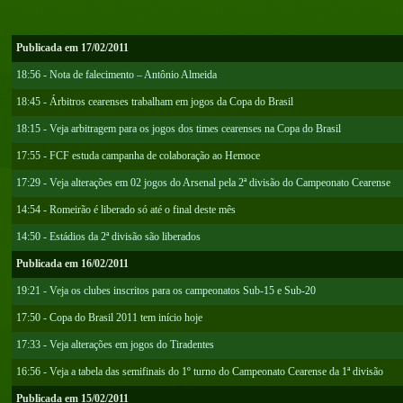
Publicada em 17/02/2011
18:56 - Nota de falecimento – Antônio Almeida
18:45 - Árbitros cearenses trabalham em jogos da Copa do Brasil
18:15 - Veja arbitragem para os jogos dos times cearenses na Copa do Brasil
17:55 - FCF estuda campanha de colaboração ao Hemoce
17:29 - Veja alterações em 02 jogos do Arsenal pela 2ª divisão do Campeonato Cearense
14:54 - Romeirão é liberado só até o final deste mês
14:50 - Estádios da 2ª divisão são liberados
Publicada em 16/02/2011
19:21 - Veja os clubes inscritos para os campeonatos Sub-15 e Sub-20
17:50 - Copa do Brasil 2011 tem início hoje
17:33 - Veja alterações em jogos do Tiradentes
16:56 - Veja a tabela das semifinais do 1º turno do Campeonato Cearense da 1ª divisão
Publicada em 15/02/2011