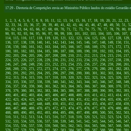
17:29 - Diretoria de Competições envia ao Ministério Público laudos do estádio Gerardão 
1
,
2
,
3
,
4
,
5
,
6
,
7
,
8
,
9
,
10
,
11
,
12
,
13
,
14
,
15
,
16
,
17
,
18
,
19
,
20
,
21
,
22
,
23
,
32
,
33
,
34
,
35
,
36
,
37
,
38
,
39
,
40
,
41
,
42
,
43
,
44
,
45
,
46
,
47
,
48
,
49
,
50
,
51
,
5
61
,
62
,
63
,
64
,
65
,
66
,
67
,
68
,
69
,
70
,
71
,
72
,
73
,
74
,
75
,
76
,
77
,
78
,
79
,
80
,
8
90
,
91
,
92
,
93
,
94
,
95
,
96
,
97
,
98
,
99
,
100
,
101
,
102
,
103
,
104
,
105
,
106
,
107
,
114
,
115
,
116
,
117
,
118
,
119
,
120
,
121
,
122
,
123
,
124
,
125
,
126
,
127
,
128
,
129
136
,
137
,
138
,
139
,
140
,
141
,
142
,
143
,
144
,
145
,
146
,
147
,
148
,
149
,
150
,
151
158
,
159
,
160
,
161
,
162
,
163
,
164
,
165
,
166
,
167
,
168
,
169
,
170
,
171
,
172
,
173
180
,
181
,
182
,
183
,
184
,
185
,
186
,
187
,
188
,
189
,
190
,
191
,
192
,
193
,
194
,
195
202
,
203
,
204
,
205
,
206
,
207
,
208
,
209
,
210
,
211
,
212
,
213
,
214
,
215
,
216
,
217
224
,
225
,
226
,
227
,
228
,
229
,
230
,
231
,
232
,
233
,
234
,
235
,
236
,
237
,
238
,
239
246
,
247
,
248
,
249
,
250
,
251
,
252
,
253
,
254
,
255
,
256
,
257
,
258
,
259
,
260
,
261
268
,
269
,
270
,
271
,
272
,
273
,
274
,
275
,
276
,
277
,
278
,
279
,
280
,
281
,
282
,
283
290
,
291
,
292
,
293
,
294
,
295
,
296
,
297
,
298
,
299
,
300
,
301
,
302
,
303
,
304
,
305
312
,
313
,
314
,
315
,
316
,
317
,
318
,
319
,
320
,
321
,
322
,
323
,
324
,
325
,
326
,
327
334
,
335
,
336
,
337
,
338
,
339
,
340
,
341
,
342
,
343
,
344
,
345
,
346
,
347
,
348
,
349
356
,
357
,
358
,
359
,
360
,
361
,
362
,
363
,
364
,
365
,
366
,
367
,
368
,
369
,
370
,
371
378
,
379
,
380
,
381
,
382
,
383
,
384
,
385
,
386
,
387
,
388
,
389
,
390
,
391
,
392
,
393
400
,
401
,
402
,
403
,
404
,
405
,
406
,
407
,
408
,
409
,
410
,
411
,
412
,
413
,
414
,
415
422
,
423
,
424
,
425
,
426
,
427
,
428
,
429
,
430
,
431
,
432
,
433
,
434
,
435
,
436
,
437
444
,
445
,
446
,
447
,
448
,
449
,
450
,
451
,
452
,
453
,
454
,
455
,
456
,
457
,
458
,
459
466
,
467
,
468
,
469
,
470
,
471
,
472
,
473
,
474
,
475
,
476
,
477
,
478
,
479
,
480
,
481
488
,
489
,
490
,
491
,
492
,
493
,
494
,
495
,
496
,
497
,
498
,
499
,
500
,
501
,
502
,
503
510
,
511
,
512
,
513
,
514
,
515
,
516
,
517
,
518
,
519
,
520
,
521
,
522
,
523
,
524
,
525
532
,
533
,
534
,
535
,
536
,
537
,
538
,
539
,
540
,
541
,
542
,
543
,
544
,
545
,
546
,
547
554
,
555
,
556
,
557
,
558
,
559
,
560
,
561
,
562
,
563
,
564
,
565
,
566
,
567
,
568
,
569
576
,
577
,
578
,
579
,
580
,
581
,
582
,
583
,
584
,
585
,
586
,
587
,
588
,
589
,
590
,
591