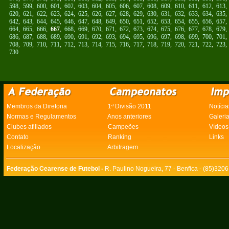
598
,
599
,
600
,
601
,
602
,
603
,
604
,
605
,
606
,
607
,
608
,
609
,
610
,
611
,
612
,
613
620
,
621
,
622
,
623
,
624
,
625
,
626
,
627
,
628
,
629
,
630
,
631
,
632
,
633
,
634
,
635
642
,
643
,
644
,
645
,
646
,
647
,
648
,
649
,
650
,
651
,
652
,
653
,
654
,
655
,
656
,
657
664
,
665
,
666
,
667
,
668
,
669
,
670
,
671
,
672
,
673
,
674
,
675
,
676
,
677
,
678
,
679
686
,
687
,
688
,
689
,
690
,
691
,
692
,
693
,
694
,
695
,
696
,
697
,
698
,
699
,
700
,
701
708
,
709
,
710
,
711
,
712
,
713
,
714
,
715
,
716
,
717
,
718
,
719
,
720
,
721
,
722
,
723
730
Membros da Diretoria
1ª Divisão 2011
Notícia
Normas e Regulamentos
Anos anteriores
Galeri
Clubes afiliados
Campeões
Vídeos
Contato
Ranking
Links
Localização
Arbitragem
Federação Cearense de Futebol -
R. Paulino Nogueira, 77 - Benfica - (85)320